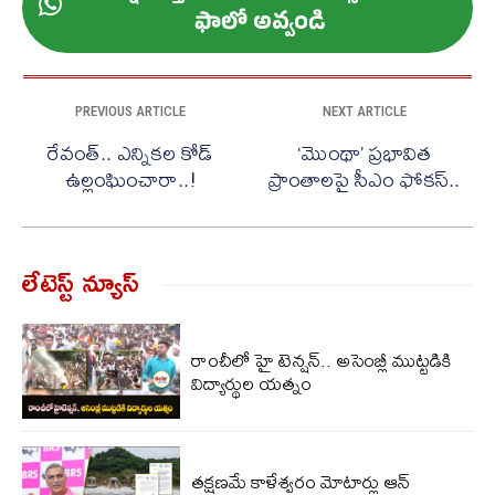
ఫాలో అవ్వండి
PREVIOUS ARTICLE
NEXT ARTICLE
రేవంత్.. ఎన్నికల కోడ్
‘మొంథా’ ప్రభావిత
ఉల్లంఘించారా..!
ప్రాంతాలపై సీఎం ఫోకస్..
లేటెస్ట్ న్యూస్‌
రాంచీలో హై టెన్షన్.. అసెంబ్లీ ముట్టడికి
విద్యార్థుల యత్నం
తక్షణమే కాళేశ్వరం మోటార్లు ఆన్