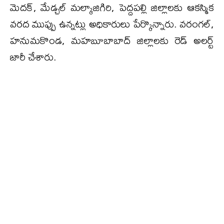
మెదక్, మేడ్చల్ మల్కాజిగిరి, పెద్దపల్లి జిల్లాలకు ఆకస్మిక
వరద ముప్పు ఉన్నట్లు అధికారులు పేర్కొన్నారు. వరంగల్,
హనుమకొండ, మహబూబాబాద్ జిల్లాలకు రెడ్ అలర్ట్
జారీ చేశారు.