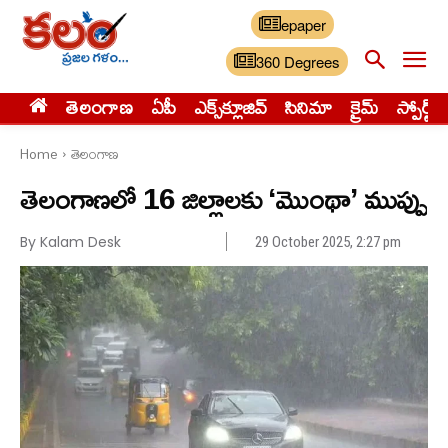
epaper
360 Degrees
తెలంగాణ
ఏపీ
ఎక్స్‌క్లూజివ్‌
సినిమా
క్రైమ్
స్పోర్ట్స్
Home
తెలంగాణ
తెలంగాణలో 16 జిల్లాలకు ‘మొంథా’ ముప్పు
By Kalam Desk
29 October 2025, 2:27 pm