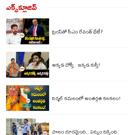
ఎక్స్‌క్లూజివ్‌
ట్రంప్‌తో సీఎం రేవంత్ భేటీ?
అక్కడ దోస్తీ.. ఇక్కడ కుస్తీ!
నిర్మల్ కమలంలో అంతర్గత కలకలం!
పొలం దూరమైంది.. పట్నం దిక్కైంది