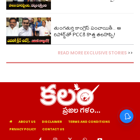
తుంగతుర్తి కాంగ్రెస్‌ పంచాయితీ.. ఆ
రిపోర్ట్‌తో PCCకి కొత్త తలనొప్పి!
READ MORE EXCLUSIVE STORIES
>>
ABOUT US
DISCLAIMER
TERMS AND CONDITIONS
PRIVACY POLICY
CONTACT US