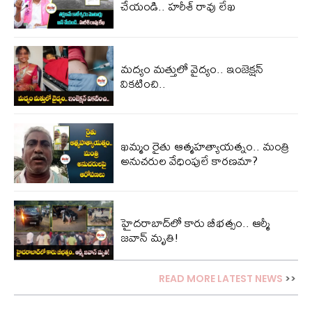
చేయండి.. హరీశ్ రావు లేఖ
మద్యం మత్తులో వైద్యం.. ఇంజెక్షన్
వికటించి..
ఖమ్మం రైతు ఆత్మహత్యాయత్నం.. మంత్రి
అనుచరుల వేధింపులే కారణమా?
హైదరాబాద్‌లో కారు బీభ‌త్సం.. ఆర్మీ
జ‌వాన్ మృతి!
READ MORE LATEST NEWS
>>