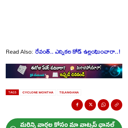
Read Also:
రేవంత్.. ఎన్నికల కోడ్ ఉల్లంఘించారా..!
TAGS
CYCLONE MONTHA
TELANGANA
మ‌రిన్ని వార్త‌ల కోసం మా వాట్స‌ప్ ఛాన‌ల్