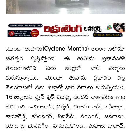
మొంథా తుపాను(
Cyclone Montha
) తెలంగాణలోనూ
బీభత్సం సృష్టిస్తోంది. ఈ తుపాను ప్రభావంతో
తెలంగాణలోని పలు జిల్లాలో భారీ వర్షాలు
కురుస్తున్నాయి. మొంథా తుపాను ప్రభావం వల్ల
తెలంగాణలో పలు జిల్లాల్లో భారీ వర్షాలు కురుస్తాయని,
16 జిల్లాలకు ఫ్లాష్ ఫ్లడ్ ముప్పు ఉందని వాతావరణ శాఖ
తెలిపింది. ఆదిలాబాద్, నిర్మల్, నిజామాబాద్, జగిత్యాల,
కామారెడ్డి, కరీంనగర్, సిద్దిపేట, వరంగల్, జనగామ,
యాదాద్రి భువనగిరి, హనుమకొండ, మహబూబాబాద్,