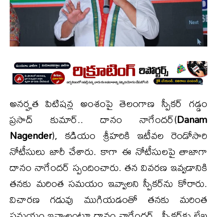
అనర్హత పిటిషన్ల అంశంపై తెలంగాణ స్పీకర్ గడ్డం
ప్రసాద్ కుమార్.. దానం నాగేందర్(
Danam
Nagender
), కడియం శ్రీహరికి ఇటీవల రెండోసారి
నోటీసులు జారీ చేశారు. కాగా ఈ నోటీసులపై తాజాగా
దానం నాగేందర్ స్పందించారు. తన వివరణ ఇవ్వడానికి
తనకు మరింత సమయం ఇవ్వాలని స్పీకర్‌ను కోరారు.
విచారణ గడువు ముగియడంతో తనకు మరింత
సమయం ఇవ్వాలంటూ దానం నాగేందర్.. స్పీకర్‌కు లేఖ