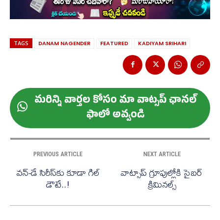
TAGS
DANAM NAGENDER
FEATURED
KADIYAM SRIHARI
మ‌రిన్ని వార్త‌ల కోసం మా వాట్స‌ప్ ఛాన‌ల్
ఫాలో అవ్వండి
PREVIOUS ARTICLE
NEXT ARTICLE
వన్-డే సిరీస్‌కు కూడా గిల్
వాట్సాప్‌ గ్రూపుల్లోకి సైబర్
డౌటే..!
క్రిమినల్స్