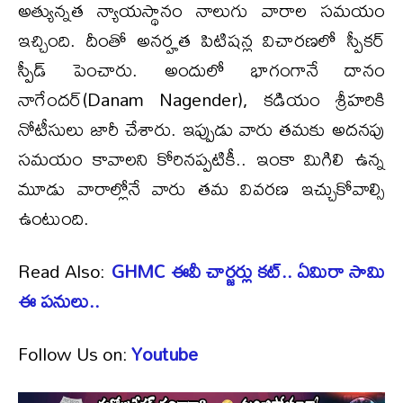
అత్యున్నత న్యాయస్థానం నాలుగు వారాల సమయం
ఇచ్చింది. దీంతో అనర్హత పిటిషన్ల విచారణలో స్పీకర్
స్పీడ్ పెంచారు. అందులో భాగంగానే దానం
నాగేందర్(Danam Nagender), కడియం శ్రీహరికి
నోటీసులు జారీ చేశారు. ఇప్పుడు వారు తమకు అదనపు
సమయం కావాలని కోరినప్పటికీ.. ఇంకా మిగిలి ఉన్న
మూడు వారాల్లోనే వారు తమ వివరణ ఇచ్చుకోవాల్సి
ఉంటుంది.
Read Also:
GHMC ఈవీ చార్జర్లు కట్.. ఏమిరా సామి
ఈ పనులు..
Follow Us on:
Youtube