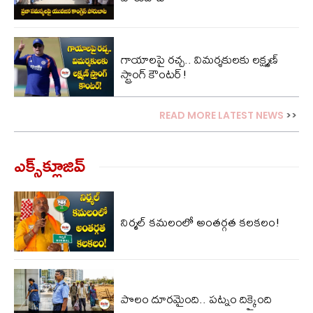
గాయాలపై రచ్చ.. విమర్శకులకు లక్ష్మణ్
స్ట్రాంగ్ కౌంటర్!
READ MORE LATEST NEWS
>>
ఎక్స్‌క్లూజివ్‌
నిర్మల్ కమలంలో అంతర్గత కలకలం!
పొలం దూరమైంది.. పట్నం దిక్కైంది