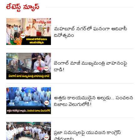
లేటెస్ట్ న్యూస్‌
మహబూబ్‌ నగర్‌లో ఘనంగా ఆదివాసీ
దినోత్సవం
బెంగాల్​ మాజీ ముఖ్యమంత్రి వాహనంపై
దాడి!
అత్తకు కాలయముడైన అల్లుడు.. సంచలన
నిజాలు వెలుగులోకి!
ప్రజా సమస్యలపై యువజన కాంగ్రెస్
పోరుబాట