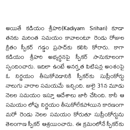
అయితే కడియం శ్రీహరి(Kadiyam Srihari) కూడా
తనకు మరింత సమయం కావాలంటూ రెండు రోజుల
క్రితం స్పీకర్ గడ్డం ప్రసాద్‌కు కలిసి కోరారు. కాగా
కడియం శ్రీహరి అభ్యర్థనపై స్పీకర్ సానుకూలంగా
స్పందించారు. ఇదిలా ఉంటే అనర్హత పిటిషన్ల అంశంపై
ఓ నిర్ణయం తీసుకోవడానికి స్పీకర్‌కు సుప్రీంకోర్టు
నాలుగు వారాల సమయమే ఇచ్చింది. జులై 31న మూడు
నెలల సమయం ఇస్తూ ఆదేశాలు జారీ చేసింది. కానీ ఆ
సమయం లోపు నిర్ణయం తీసుకోలేకపోయిన కారణంగా
మరో రెండు నెలల సమయం కోరుతూ సుప్రీంకోర్టును
తెలంగాణ స్పీకర్ ఆశ్రయించారు. ఈ క్రమంలోనే స్పీకర్‌కు