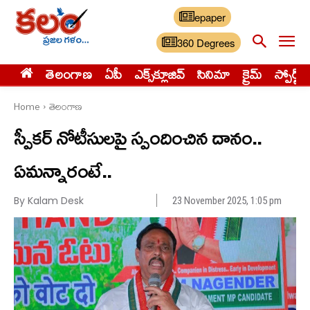
epaper
360 Degrees
తెలంగాణ
ఏపీ
ఎక్స్‌క్లూజివ్‌
సినిమా
క్రైమ్
స్పోర్ట్స్
Home
తెలంగాణ
స్పీకర్ నోటీసులపై స్పందించిన దానం..
ఏమన్నారంటే..
By Kalam Desk
23 November 2025, 1:05 pm