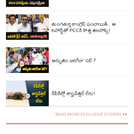
తుంగతుర్తి కాంగ్రెస్‌ పంచాయితీ.. ఆ
రిపోర్ట్‌తో PCCకి కొత్త తలనొప్పి!
అద్భుతం జరిగేనా ‘సర్’?
కేవీకేల్లో శాస్త్రవేత్తలే లేరు!
READ MORE EXCLUSIVE STORIES
>>