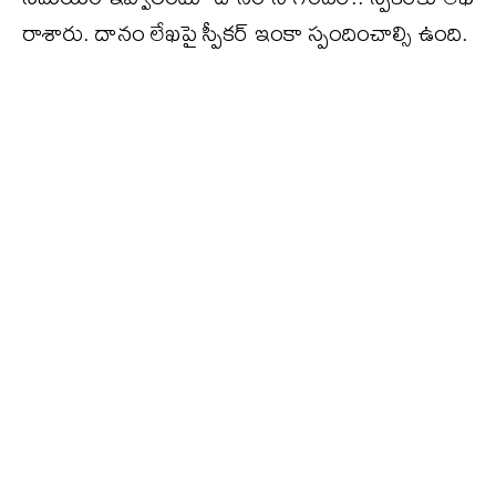
రాశారు. దానం లేఖపై స్పీకర్ ఇంకా స్పందించాల్సి ఉంది.