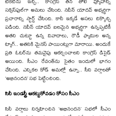
టికెట్‌ను ఇచ్చి.. కాంగ్రెస్ తన తొలి వ్యూహాన్ని
సక్సెస్‌ఫుల్‌గా అమలు చేసింది. నవీన్ యాదవ్ అభ్యర్థిగా
ప్రచారాన్ని స్టార్ట్ చేసింది. కానీ ఇక్కడే అసలు చిక్కొచ్చి
పడింది. నవీన్ యాదవ్ బలమైన అభ్యర్థిగా ఉన్నప్పటికీ
అతని చుట్టూ ఉన్న వివాదాలు, రౌడీ ఫ్యామిల అన్న
ట్యాగ్.. అతనికి మైనస్ పాయింట్లుగా మారాయి. అందుకే
ప్రతి ఓటర్‌ను తమవైపు ఆకర్షించాలని కాంగ్రెస్ డిసైడ్
అయింది. సీఎం రేవంత్‌ను సైతం ఇందులో భాగం
చేసింది. ఎన్నికల కోడ్ అమల్లో ఉన్నా.. సీని వర్గాలతో
‘అభినందన’ సభ పెట్టించింది.
సినీ ఇండస్ట్రీ ఆకట్టుకోవడం కోసం సీఎం
సినీ వర్గాలు నిర్వహించిన ‘అభినందన’ సభలో సీఎం