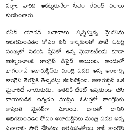
వర్గాల వారిని ఆకట్టుకునేలా సీఎం రేవంత్ వరాలు
కురిపించారు.
నవీన్ యాదవ్‌ వివాదాలు సృష్టిస్తున్న మైనస్‌ను
అధిగమించడం కోసం సినీ కార్మికులతో పాటే ఓటర్ల
సంఖ్యలో సెకండ్ ప్లేస్‌లో ఉన్న మైనారిటీలను కూడా
ఆకర్షించాలని కాంగ్రెస్ డిసైడ్ అయింది. అందులో
భాగంగానే అజారుద్దీన్‌కు మంత్రి పదవి అన్న అంశాన్ని
కాంగ్రెస్ తెరపైకి తెచ్చినట్లు కనిపిస్తోంది. అజారుద్దీన్ ఒక
మైనారిటీ నాయకుడు.. అతనికి టికెట్ ఇవ్వకుండా బీసీ
నాయకుడికి ఇవ్వడం ముస్లిం ఓటర్లలో కాంగ్రెస్‌కు
కాస్తంత మైనస్‌గా మారింది. దాంతో దానిని
అధిగమించడం కోసం అజారుద్దీన్‌కు మంత్రి పదవి అన్న
ప్రచారాన్ని స్టార్ట్ చేసినట్లు అర్థమవుతోంది. కానీ కాంగ్రెస్