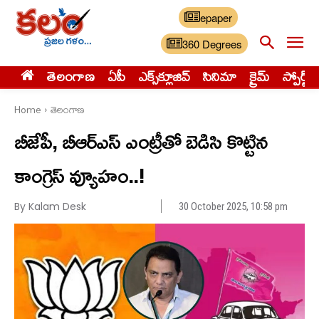
epaper
360 Degrees
తెలంగాణ
ఏపీ
ఎక్స్‌క్లూజివ్‌
సినిమా
క్రైమ్
స్పోర్ట్స్
Home
తెలంగాణ
బీజేపీ, బీఆర్ఎస్ ఎంట్రీతో బెడిసి కొట్టిన
కాంగ్రెస్ వ్యూహం..!
By Kalam Desk
30 October 2025, 10:58 pm