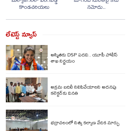
కొండచరియలు
నమోదు..
లేటెస్ట్ న్యూస్‌
అస్మితకు DSP పదవి.. యూపీ పోలీస్
శాఖ నిర్ణయం
అక్రమ బదిలీ నిలిపివేయాలని అదనపు
కలెక్టర్‌కు వినతి
భద్రాచలంలో నిత్య కల్యాణ వేదిక మార్పు