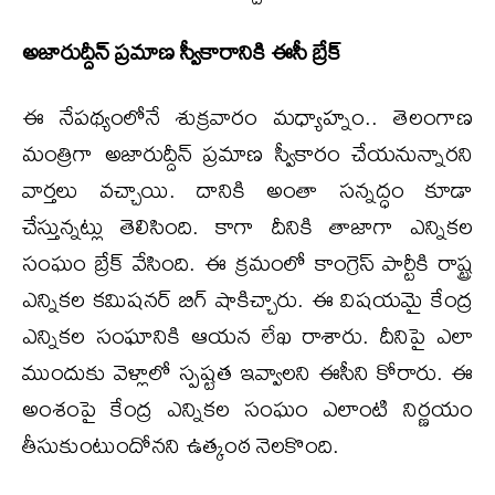
అజారుద్దీన్ ప్రమాణ స్వీకారానికి ఈసీ బ్రేక్
ఈ నేపథ్యంలోనే శుక్రవారం మధ్యాహ్నం.. తెలంగాణ
మంత్రిగా అజారుద్దీన్ ప్రమాణ స్వీకారం చేయనున్నారని
వార్తలు వచ్చాయి. దానికి అంతా సన్నద్ధం కూడా
చేస్తున్నట్లు తెలిసింది. కాగా దీనికి తాజాగా ఎన్నికల
సంఘం బ్రేక్ వేసింది. ఈ క్రమంలో కాంగ్రెస్ పార్టీకి రాష్ట్ర
ఎన్నికల కమిషనర్ బిగ్ షాకిచ్చారు. ఈ విషయమై కేంద్ర
ఎన్నికల సంఘానికి ఆయన లేఖ రాశారు. దీనిపై ఎలా
ముందుకు వెళ్లాలో స్పష్టత ఇవ్వాలని ఈసీని కోరారు. ఈ
అంశంపై కేంద్ర ఎన్నికల సంఘం ఎలాంటి నిర్ణయం
తీసుకుంటుందోనని ఉత్కంఠ నెలకొంది.