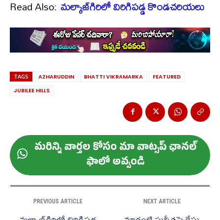
Read Also:
మల్కాజ్‌గిరిలో విరిగిపడ్డ కొండచరియలు
TAGS
AZHARUDDIN
BHATTI VIKRAMARKA
FEATURED
JUBILEE HILLS
మ‌రిన్ని వార్త‌ల కోసం మా వాట్స‌ప్ ఛాన‌ల్
ఫాలో అవ్వండి
PREVIOUS ARTICLE
NEXT ARTICLE
మల్కాజ్‌గిరిలో విరిగిపడ్డ
మాగంటి సునీతపై కేసు