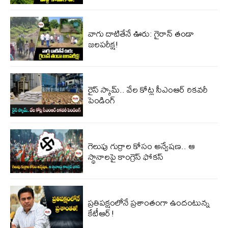
వాగు దాటితేనే ఊరు: గైరాన్ తండా
జలపరీక్ష!
రైస్ స్కామ్.. వేల కోట్ల‌ సీఎంఆర్ రికవరీ
పెండింగ్
గెలుపు గుర్రాల కోసం అన్వేషణ.. ఆ
స్థానాలపై కాంగ్రెస్ ఫోకస్
ప్ర‌తిప‌క్షంలోనే ప్ర‌శాంతంగా ఉందంటున్న
కేటీఆర్!