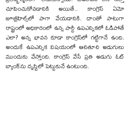
చూపించుకోవడానికి అయితే.. కాంగ్రెస్ ఏమో
జూబ్లీహిల్స్‌లో పాగా వేయడానికి. దాంతో పాటుగా
రాష్ట్రంలో అధికారంలో ఉన్న పార్టీ ఉపఎన్నికలో ఓడిపోతే
ఎలా? అన్న భావన కూడా కాంగ్రెస్‌లో గట్టిగానే ఉంది.
అందుకే ఉపఎన్నిక విషయంలో ఆచితూచి అడుగులు
ముందుకు వేస్తోంది. కాంగ్రెస్ వేసే ప్రతి అడుగు ఓట్
బ్యాంక్‌ను దృష్టిలో పెట్టుకునే ఉంటుంది.