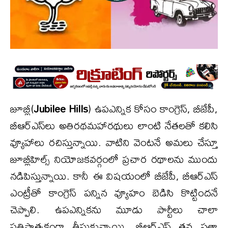
జూబ్లీ(
Jubilee Hills
) ఉపఎన్నిక కోసం కాంగ్రెస్, బీజేపీ,
బీఆర్ఎస్‌లు అతిరథమహారథులు లాంటి నేతలతో కలిసి
వ్యూహాలు రచిస్తున్నాయి. వాటిని వెంటనే అమలు చేస్తూ
జూబ్లీహిల్స్ నియోజకవర్గంలో ప్రచార రథాలను ముందు
నడిపిస్తున్నాయి. కానీ ఈ విషయంలో బీజేపీ, బీఆర్ఎస్
ఎంట్రీతో కాంగ్రెస్ పన్నిన వ్యూహం బెడిసి కొట్టిందనే
చెప్పాలి. ఉపఎన్నికను మూడు పార్టీలు చాలా
ప్రతిష్టాత్మకంగా తీసుకున్నాయి. బీఆర్ఎస్ తన సత్తా