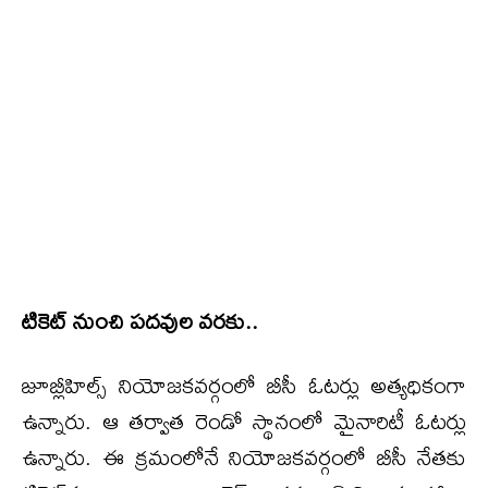
టికెట్ నుంచి పదవుల వరకు..
జూబ్లీహిల్స్ నియోజకవర్గంలో బీసీ ఓటర్లు అత్యధికంగా
ఉన్నారు. ఆ తర్వాత రెండో స్థానంలో మైనారిటీ ఓటర్లు
ఉన్నారు. ఈ క్రమంలోనే నియోజకవర్గంలో బీసీ నేతకు