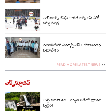
ఛాలెంజర్స్ కప్‌పై భారత ఆర్మీ ఐస్ హాకీ
జట్టు ముద్ర
నందిపేట్‌లో ఎమ్మార్పీఎస్ నియోజవకర్గ
సమావేశం
READ MORE LATEST NEWS
>>
ఎక్స్‌క్లూజివ్‌
మిట్టె జలపాతం.. ప్రకృతి ఒడిలో భూతల
స్వర్గం!