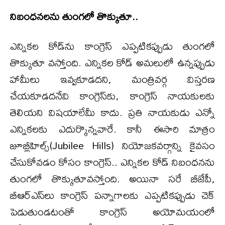
నిబంధనలను తుంగలో తొక్కుతూ..
ఎన్నికల కోడ్‌ను కాంగ్రెస్ ఎప్పటికప్పుడు తుంగలో
తొక్కుతూ వస్తోంది. ఎన్నికల కోడ్ అమలులో ఉన్నప్పుడు
హామీలు ఇవ్వకూడదని, మంత్రివర్గ విస్తరణ
చేయకూడదనేవి కాంగ్రెస్‌కు, కాంగ్రెస్ నాయకులకు
తెలియని విషయాలేమీ కాదు. ప్రతి నాయకుడు ఎన్నో
ఎన్నికలకు ఎదుర్కొన్నవారే. కానీ ఈసారి మాత్రం
జూబ్లీహిల్స్(Jubilee Hills) నియోజకవర్గాన్ని కైవసం
చేసుకోవడం కోసం కాంగ్రెస్.. ఎన్నికల కోడ్ నిబంధనను
తుంగలో తొక్కుతూవస్తోంది. అయినా సరే బీజేపీ,
బీఆర్ఎస్‌లు కాంగ్రెస్ పన్నాగాలకు ఎప్పటికప్పుడు చెక్
పెడుతుండటంతో కాంగ్రెస్ అయోమయంలో