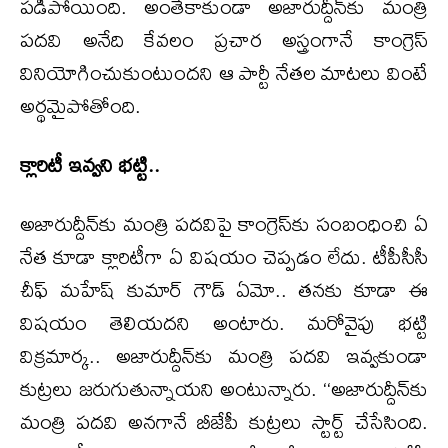
పడిపోయింది. అంతేకాకుండా అజారుద్దీన్‌కు మంత్రి
పదవి అనేది కేవలం ప్రచార అస్త్రంగానే కాంగ్రెస్
వినియోగించుకుంటుందని ఆ పార్టీ నేతల మాటలు వింటే
అర్థమైపోతోంది.
క్లారిటీ ఇవ్వని భట్టి..
అజారుద్దీన్‌కు మంత్రి పదవిపై కాంగ్రెస్‌కు సంబంధించి ఏ
నేత కూడా క్లారిటీగా ఏ విషయం చెప్పడం లేదు. టీపీసీసీ
చీఫ్ మహేష్ కుమార్ గౌడ్ ఏమో.. తనకు కూడా ఈ
విషయం తెలియదని అంటారు. మరోవైపు భట్టి
విక్రమార్క.. అజారుద్దీన్‌కు మంత్రి పదవి ఇవ్వకుండా
కుట్రలు జరుగుతున్నాయని అంటున్నారు. ‘‘అజారుద్దీన్‌కు
మంత్రి పదవి అనగానే బీజేపీ కుట్రలు స్టార్ట్ చేసేసింది.