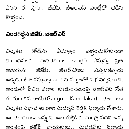
వేసిన ఈ ప్లాన్.. బీజేపీ, బీఆర్ఎస్ ఎంట్రీతో బెడిసి
కొట్టింది.
ఎండగట్టిన బీజేపీ, బీఆర్ఎస్
ఎన్నికల కోడ్‌ను ఏమాత్రం పట్టించుకోకుండా
నిబంధనలకు వ్యతిరేకంగా కాంగ్రెస్ వేస్తున్న ప్రతి
అడుగును బీజేపీ, బీఆర్ఎస్‌లు ఎప్పటికప్పుడు
అడ్డుకుంటూ వస్తున్నాయి. సినీ వర్గాలతో సభ నిర్వహించి,
అందులో సీఎం వరాల కురిపించడంపై బీఆర్ఎస్ నేత
గంగుల కమలాకర్(Gangula Kamalakar).. తెలంగాణ
ఎన్నికల ప్రధాన అధికారి సుదర్శన్ రెడ్డికి ఫిర్యాదు చేశారు.
అంతేకాకుండా ఇప్పుడు అజారుద్దీన్‌కు మంత్రి పదవి అన్న
అంశంపై బీజేపీ నాయకులు.. సుదర్శన్‌కు ఫిర్యాదు