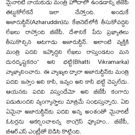
మైనారిటీ నాయకుడు మంత్రి హోదాలో ఉండడాన్ని బీజేపీ
తట్టుకోలేకనే ఇలా చేస్తోంది. అందుకే
అజారుద్దీన్‌(Azharuddin)ను కేబినెట్‌లోకి తీసుకోవద్దని
లేఖలు రాస్తోంది బీజేపీ. దేశానికే పేరు ప్రఖ్యాతలు
తీసుకొచ్చిన ఆటగాడు అజారుద్దీన్. అలాంటి వ్యక్తికి
మంత్రి పదవి ఇవ్వొద్దని లేఖలు రాస్తుండటం మన
దురదృష్టకరం’’ అని భట్టి(Bhatti Vikramarka)
వ్యాఖ్యానించారు. ఈ వ్యాఖ్యల ద్వారా అజారుద్దీన్‌కు మంత్రి
పదవి ఇస్తాం అని కానీ, ఇవ్వం అని కానీ భట్టి చెప్పలేదు.
ఆయనకు పదవి వస్తుందేమో అని బీజేపీ కంగారు
పడుతుందని వ్యంగ్యాస్త్రాలు మాత్రమే సంధిస్తున్నారు. ఏది
ఏమైనా అజారుద్దీన్‌కు పదవి అన్న అంశంతో మైనారిటీ
ఓటర్లను ఆకర్షించాలన్న కాంగ్రెస్ వ్యూహం.. బీజేపీ,
బీఆర్ఎస్ ఎంట్రీతో బెడిసి కొట్టింది.