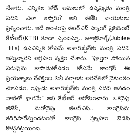
చేశారు. ఎన్నికల కోడ్ అమలులో ఉన్నప్పుడు మంత్రి
పదవి ఎలా ఇస్తారు? అని బీజేపీ నాయకులు
ప్రశ్నించారు. ఇదే అంశంపై బీఆర్ఎస్ వర్కింగ్ ప్రెసిడెంట్
కేటీఆర్(KTR) కూడా స్పందిస్తూ.. జూబ్లీహిల్స్(Jubilee
Hills) ఉపఎన్నిక కోసమే అజారుద్దీన్‌కు మంత్రి పదవి
ఇస్తున్నారని ఆగ్రహం వ్యక్తం చేశారు. ‘‘పూర్తిగా పోయిన
పరువును కాపాడుకోవడం కోసమే కాంగ్రెస్ ఈ
ప్రయత్నాలు చేస్తోంది. సినీ వర్గాలకు అరచేతిలో వైకుంఠం
చూపడం, ఇప్పుడు అజారుద్దీన్‌కు మంత్రి పదవి అనడం
వాటిలో భాగమే’’ అని కేటీఆర్ ఆరోపించారు. ఒకవైపు
బీజేపీ, మరోవైపు బీఆర్ఎస్.. కాంగ్రెస్‌ను
కడిగిపారేస్తుండటంతో కాంగ్రెస్ వ్యూహం బెడిసి
కొట్టినట్లయింది.