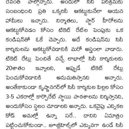
రేవంత్ పాల్గొన్నారు. అందులో సినీ పరిశ్రమకు
సంబంధించి ప్రతి ఒక్కరినీ ఆకట్టుకునేలా ఆయన
హామీలు ఇచ్చారు. నిర్మాతలు, స్టార్ హీరోలను
ఆకట్టుకోవడం కోసం టికెట్ రేట్‌ల పెంపుకు ఒక
కండిషన్‌తో ఓకే చెప్పారు. అదే కండిషన్‌ను సినీ
కార్మికులను ఆకట్టుకోవడానికి మరో అస్త్రంలా వాడారు.
టికెట్ రేట్లు పెంచితే వచ్చే లాభాల్లో సినీ కార్మికులకు
20శాతం ఇవ్వాలని, అప్పుడే టికెట్ రేట్లు
పెంచుకోవడానికి అనుమతిస్తానని అన్నారు.
అంతేకాకుండా కృష్ణానగర్‌లో సినీ కార్మికుల పిల్లల కోసం
3-5 ఎకరాల్లో కార్పొరేట్ స్థాయి పాఠశాలను నిర్మిస్తానని,
అందుకోసం స్థలం చూడాలని అన్నారు. ఒకవైపు ఎన్నికల
కోడ్ అమల్లో ఉన్నా సరే.. దానిని ఏమాత్రం
పట్టించుకోకుండా.. జూబ్లీహిల్స్‌లో ఎక్కువగా ఉండే సినీ