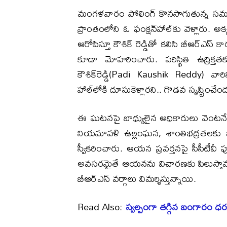
మంగళవారం పోలింగ్‌ కొనసాగుతున్న సమయ
ప్రాంతంలోని ఓ ఫంక్షన్‌హాల్‌కు వెళ్లారు.
ఆరోపిస్తూ కౌశిక్ రెడ్డితో కలిసి బీఆర్ఎస్ కార్
కూడా మోహరించారు. పరిస్థితి ఉద్రిక్త
కౌశిక్‌రెడ్డి(Padi Kaushik Reddy) వార
హాల్‌లోకి దూసుకెళ్లారని.. గొడవ సృష్టించే
ఈ ఘటనపై బాధ్యులైన అధికారులు వెంటనే స్ప
నియమావళి ఉల్లంఘన, శాంతిభద్రతలకు
స్వీకరించారు. ఆయన ప్రవర్తనపై సీసీటీవీ ఫుట
అవసరమైతే ఆయనను విచారణకు పిలుస్తామని
బీఆర్ఎస్‌ వర్గాలు విమర్శిస్తున్నాయి.
Read Also:
స్వల్పంగా తగ్గిన బంగారం ధ