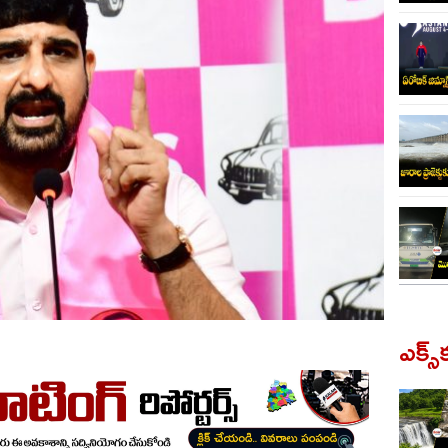
ఎక్స్‌క