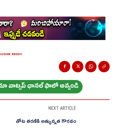
AUSHIK REDDY
ం మా వాట్స‌ప్ ఛాన‌ల్ ఫాలో అవ్వండి
NEXT ARTICLE
తోట తరణికి అత్యున్నత గౌరవం