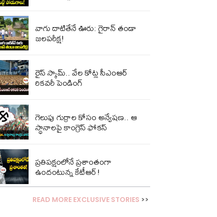
వాగు దాటితేనే ఊరు: గైరాన్ తండా
జలపరీక్ష!
రైస్ స్కామ్.. వేల కోట్ల‌ సీఎంఆర్
రికవరీ పెండింగ్
గెలుపు గుర్రాల కోసం అన్వేషణ.. ఆ
స్థానాలపై కాంగ్రెస్ ఫోకస్
ప్ర‌తిప‌క్షంలోనే ప్ర‌శాంతంగా
ఉందంటున్న కేటీఆర్!
READ MORE EXCLUSIVE STORIES
>>