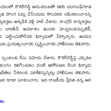
ంలో కౌశిక్‌రెడ్డి అనుచరులతో కలిసి యూసుఫ్‌గూడ
 అక్కడ దొంగ ఓట్లు వేసేందుకు కొందరిని సమీకరించారన్న
యకర్తలు అక్కడికి వెళ్లి హల్ చేశారు. కాంగ్రెస్ కార్యకర్తలు
తకు దారితీసే అవకాశం ఉందని హెచ్చరించినప్పటికీ,
ిని పట్టించుకోలేదని ఫిర్యాదులో పేర్కొన్నారు. ఆయన
ందుకు ప్రయత్నించారని సృష్టించారని పోలీసులు తెలిపారు.
ందించి కేసు నమోదు చేశారు. కౌశిక్‌రెడ్డిపై ఎన్నికల
 భంగం కలిగించడం వంటి ఆరోపణల కింద ఫిర్యాదు
ేజీలు సేకరించి పరిశీలిస్తున్నట్లు పోలీసులు తెలిపారు.
 కూడా సూచించారు. ఇది రాజకీయ ప్రేరిత చర్య అని
రలు