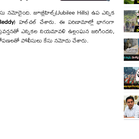
 కేసు నమోదైంది. జూబ్లీహిల్స్(Jubilee Hills) ఉప ఎన్నిక
Reddy
) హల్‌చల్ చేశారు. ఈ పరిణామాల్లో భాగంగా
రవర్తనతో ఎన్నికల నియమావళి ఉల్లంఘన జరిగిందని,
ోపణలతో పోలీసులు కేసు నమోదు చేశారు.