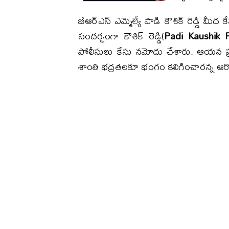
బీఆర్ఎస్ ఎమ్మెల్యే పాడి కౌశిక్ రెడ్డి మీద
సందర్భంగా కౌశిక్ రెడ్డి(
Padi Kaushik 
పోలీసులు కేసు నమోదు చేశారు. ఆయన ప్
శాంతి భద్రతలకూ భంగం కలిగించారన్న ఆర