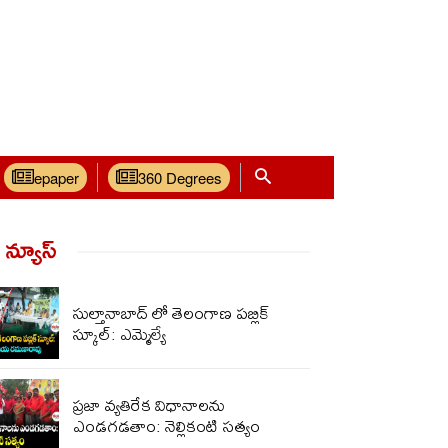
epaper
360 Degrees
్ న్యూస్‌
సుల్తానాబాద్ లో తెలంగాణ పబ్లిక్
స్కూల్: ఎమ్మెల్యే
ప్రజా వ్యతిరేక విధానాలను
ఎండగడతాం: నెల్లికంటి సత్యం