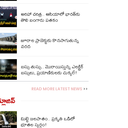
అరిహా చరిత్ర.. ఆసియాలో భారత్‌కు
తొలి బంగారు పతకం
జూరాల ప్రాజెక్టుకు కొనసాగుతున్న
వరద
బస్సు తుస్సు.. మొరాయిస్తున్న ఎలక్ట్రిక్
బస్సులు, ప్రయాణికులకు చుక్కలే!
READ MORE LATEST NEWS
>>
్లూజివ్‌
మిట్టె జలపాతం.. ప్రకృతి ఒడిలో
భూతల స్వర్గం!