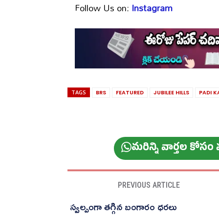
Follow Us on:
Instagram
TAGS
BRS
FEATURED
JUBILEE HILLS
PADI K
మ‌రిన్ని వార్త‌ల కోస
PREVIOUS ARTICLE
స్వల్పంగా తగ్గిన బంగారం ధరలు