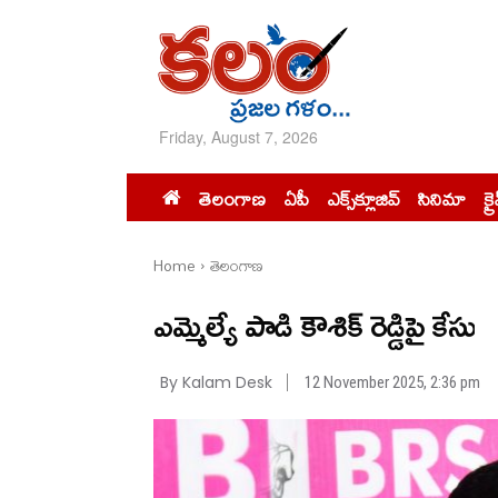
Friday, August 7, 2026
తెలంగాణ
ఏపీ
ఎక్స్‌క్లూజివ్‌
సినిమా
క్ర
Home
తెలంగాణ
ఎమ్మెల్యే పాడి కౌశిక్ రెడ్డిపై కేసు
By Kalam Desk
12 November 2025, 2:36 pm