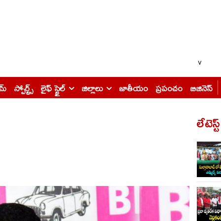
v
ైమ్
స్పోర్ట్స్
లైఫ్ స్టైల్
జిల్లాలు
జాతీయం
ప్రపంచం
బిజినెస్
లేటెస్ట