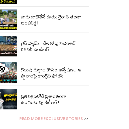
వాగు దాటితేనే ఊరు: గైరాన్ తండా
జలపరీక్ష!
రైస్ స్కామ్.. వేల కోట్ల‌ సీఎంఆర్
రికవరీ పెండింగ్
గెలుపు గుర్రాల కోసం అన్వేషణ.. ఆ
స్థానాలపై కాంగ్రెస్ ఫోకస్
ప్ర‌తిప‌క్షంలోనే ప్ర‌శాంతంగా
ఉందంటున్న కేటీఆర్!
READ MORE EXCLUSIVE STORIES
>>