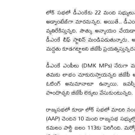
లోక్ సభలో డీఎంకేకు 22 మంది సభ్యులున్న
అడ్వాంటేజ్‌గా మారనున్నది. అయితే.. డీఎం
వ్యతిరేకిస్తున్నది. సౌత్కు అన్యాయం చేయడ
డీఎంకే చీఫ్ స్టాలిన్ మండిపడుతున్నారు.
మద్దతు కూడగట్టాలని బీజేపీ ప్రయత్నిస్తున్నద
డీఎంకే ఎంపీలు (DMK MPs) నేరుగా మద
తమకు లాభం చూకురుస్తాయన్నది బీజేపీ ఆ
ఓటింగ్ అనుమానాలూ ఉన్నాయి. ఇవన్నీ
పొందొచ్చని బీజేపీ లెక్కలు వేసుకుంటున్నది.
రాజ్యసభలో కూడా లోక్ సభలో మాదిరి నంబర్ పై
(AAP) చెందిన 10 మంది రాజ్యసభ సభ్యుల్
కమలం పార్టీ బలం 113కు పెరిగింది. మరోవై