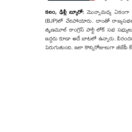
కలం, ఢిల్లీ బ్యూరో:
మొన్నామధ్య ఏకంగా ఆమ
(BJP)లో చేరిపోయారు. దాంతో రాజ్యసభలో
తృణమూల్ కాంగ్రెస్ పార్టీ లోక్ సభ సభ్య
ఇద్దరు కూడా అదే బాటలో ఉన్నారు. వీరంద
పెరుగుతుంది. ఇలా కొన్నిరోజులుగా బీజేపీ క