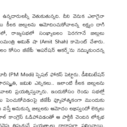
న్నదారులన్నీ వెతుకుతున్నది. దీని వెనుక ఎలాగైనా
ు కీలక బిల్లులను ఆమోదించుకోవాలన్న లక్ష్యం దాగి
సభలో, రాజ్యసభలో సంఖ్యాబలం పెరగగానే బిల్లులు
మంత్రి అమిత్ షా (Amit Shah) కామెంట్ చేశారు.
బలం కోసం బీజేపీ ‘ఆపరేషన్ ఆకర్ష్’ను నమ్ముకుందన్న
దీ (PM Modi) స్పెషల్ ఫోకస్ పెట్టారు. డీలిమిటేషన్
 పౌరస్మృతి, జమిలి ఎన్నికలు.. ఇలాంటి కీలక బిల్లులను
ని ప్రయత్నిస్తున్నారు. ఇందుకోసం రెండు సభల్లో
ు పెంచుకోవడంపై బీజేపీ వ్యూహాత్మకంగా ముందుకు
వస్తే అనుకున్న బిల్లులకు ఆమోదం లభిస్తుందో లెక్కలు
ల్ కాంగ్రెస్ ఓడిపోవడంతో ఆ పార్టీకి చెందిన లోక్సభ
వైపు తిప్పుకునే ప్రయత్నాలు దాదాపుగా ఫలించాయి.