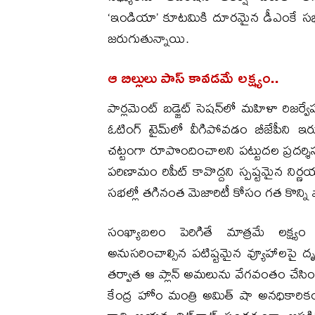
‘ఇండియా’ కూటమికి దూరమైన డీఎంకే సభ్
జరుగుతున్నాయి.
ఆ బిల్లులు పాస్ కావడమే లక్ష్యం..
పార్లమెంట్ బడ్జెట్ సెషన్‌లో మహిళా రిజర్వేషన
ఓటింగ్ టైమ్‌లో వీగిపోవడం బీజేపీని ఇ
చట్టంగా రూపొందించాలని పట్టుదల ప్రదర్శిస్త
పరిణామం రిపీట్ కావొద్దని స్పష్టమైన నిర
సభల్లో తగినంత మెజారిటీ కోసం గత కొన్ని
సంఖ్యాబలం పెరిగితే మాత్రమే లక్ష
అనుసరించాల్సిన పటిష్టమైన వ్యూహాలపై దృష్
తర్వాత ఆ ప్లాన్‌ అమలును వేగవంతం చేసింద
కేంద్ర హోం మంత్రి అమిత్ షా అనధికారికం