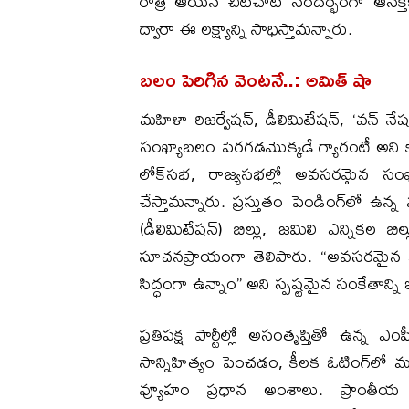
రాత్రి ఆయన చిట్‌చాట్‌ సందర్భంగా ఆసక్తి
ద్వారా ఈ లక్ష్యాన్ని సాధిస్తామన్నారు.
బలం పెరిగిన వెంటనే..: అమిత్ షా
మహిళా రిజర్వేషన్, డీలిమిటేషన్, ‘వన్ నేష
సంఖ్యాబలం పెరగడమొక్కడే గ్యారంటీ అని కే
లోక్‌సభ, రాజ్యసభల్లో అవసరమైన సంఖ్యా
చేస్తామన్నారు. ప్రస్తుతం పెండింగ్‌లో ఉన
(డీలిమిటేషన్) బిల్లు, జమిలి ఎన్నికల బి
సూచనప్రాయంగా తెలిపారు. “అవసరమైన మ
సిద్ధంగా ఉన్నాం” అని స్పష్టమైన సంకేతాన్ని 
ప్రతిపక్ష పార్టీల్లో అసంతృప్తితో ఉన్న 
సాన్నిహిత్యం పెంచడం, కీలక ఓటింగ్‌లో మ
వ్యూహం ప్రధాన అంశాలు. ప్రాంతీయ 