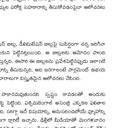
యుల పరోక్ష సహకారాన్ని తీసుకోవడంపైనా ఆలోచనలు
్ బిల్లు, డీలిమిటేషన్ బిల్లుపై సుదీర్ఘంగా చర్చ జరిగినా
రుకున పెట్టినట్లయింది. ఆ బిల్లులకు ఆమోదం పొంది
ున్నది. ఈసారి ఈ బిల్లులను ప్రవేశపెట్టినప్పుడు ఇలాంటి
్ణయాన్ని తీసుకున్నది. అది జరగాలంటే పార్లమెంట్ ఉభయ
 వారాలుగా విస్తృతమైన ఆలోచనలు చేసింది.
్యం సాకారమవుతుందని స్పష్టం కావడంతో అందుకు
టి పెట్టింది. పశ్చిమబెంగాల్ అసెంబ్లీ ఎన్నికల ఫలితాల
ి. సరిగ్గా ఇదే విషయాన్ని, అనుసరించబోయే వ్యూహాన్ని
గా క్లారిటీ ఇచ్చారు. ఢిల్లీలో మీడియాతో మంగళవారం