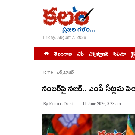
Friday, August 7, 2026
తెలంగాణ
ఏపీ
ఎక్స్‌క్లూజివ్‌
సినిమా
క్ర
Home
ఎక్స్‌క్లూజివ్‌
నంబర్‌పై నజర్.. ఎంపీ సీట్లను పె
By Kalam Desk
11 June 2026, 8:28 am