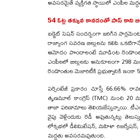
అవసరమైతే వ్యక్తిగత స్థాయిలో ఎంపీల మద్ద
54 ఓట్ల తక్కువ కావడంతో పాస్ కాని బిల్
బడ్జెట్ సెషన్ సందర్భంగా జరిగిన పార్లమెంటు
రాజ్యాంగ సవరణ బిల్లులను కలిపి ఒకటిగానే కే
ఆమోదం పొందాలంటే మూడింట రెండొంతు
ఎంపీలలో బిల్లులకు అనుకూలంగా 298 మం
రెండొంతుల మెజారిటీకి ప్రభుత్వానికి ఇం
పర్సెంటేజీ ప్రకారం చూస్తే 66.66% రా
తృణమూల్ కాంగ్రెస్ (TMC) నుంచి 20 మంద
తాజా పరిణామాలు తెలియజేస్తున్నాయి. టీఎ
వైపు వెళ్లేందుకు రెడీ అవుతున్నట్లు తెలుస
లోక్సభలో డీలిమిటేషన్, మహిళా రిజర్వేషన
మద్దతు అవసరమవుతుంది.