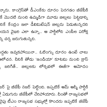
ారు. కాంగ్రెస్‌తో డీఎంకేకు దూరం పెరగడం బీజేపీకి
కే మొదటి నుంచి ఉమ్మడిగా మూడు బిల్లులు పెట్టడాన్ని
ానికే కేంద్రం ఇలా డీలిమిటేషన్ బిల్లును పెడుతున్నదని
 ఆయన వైఖరి ఎలా ఉన్నా.. ఆ పార్టీలోని ఎంపీల పరోక్ష
న్న చర్చ జరుగుతున్నది.
్దతు ఇవ్వకపోయినా.. ఓటింగ్కు దూరం ఉంటే చాలు
లోచన. దీనికి తోడు ‘ఇండియా’ కూటమి నుంచి క్రాస్
 జరిగితే.. బిల్లులకు లోక్సభలో ఈజీగా ఆమోదం
 బీజేపీ నజర్ పెట్టింది. ఇప్పటికే ఆమ్ ఆద్మీ పార్టీకి
లో ఏడుగురు బీజేపీలో చేరిపోయారు. దీంతో రాజ్యసభలో
పు టీఎం రాజ్యసభ సభ్యుల్లో కొందరు ఇప్పటికే బీజేపీ