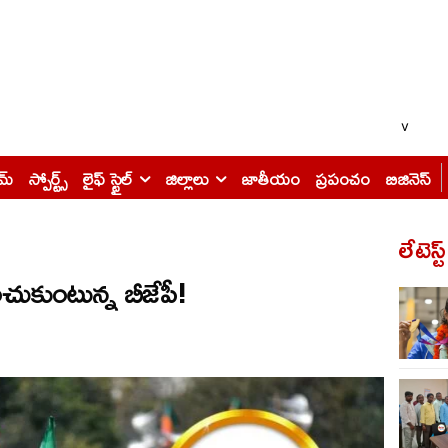
v
ైమ్
స్పోర్ట్స్
లైఫ్ స్టైల్
జిల్లాలు
జాతీయం
ప్రపంచం
బిజినెస్
లేటెస్ట
ంచుకుంటున్న బీజేపీ!