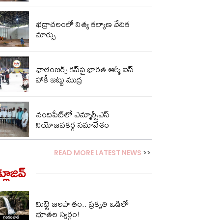
భద్రాచలంలో నిత్య కల్యాణ వేదిక
మార్పు
ఛాలెంజర్స్ కప్‌పై భారత ఆర్మీ ఐస్
హాకీ జట్టు ముద్ర
నందిపేట్‌లో ఎమ్మార్పీఎస్
నియోజవకర్గ సమావేశం
READ MORE LATEST NEWS
>>
్లూజివ్‌
మిట్టె జలపాతం.. ప్రకృతి ఒడిలో
భూతల స్వర్గం!