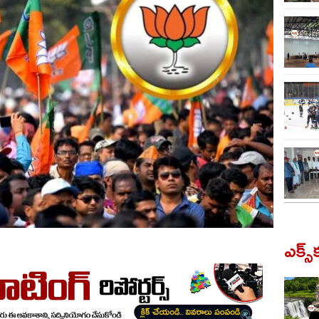
ఎక్స్‌క