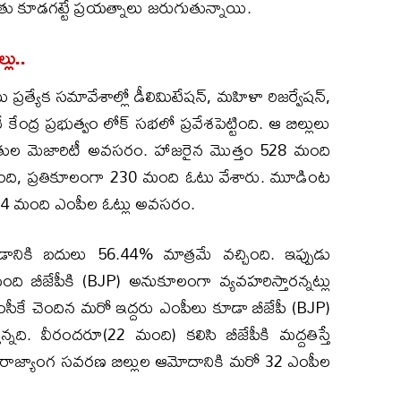
తు కూడగట్టే ప్రయత్నాలు జరుగుతున్నాయి.
లు..
 ప్రత్యేక సమావేశాల్లో డీలిమిటేషన్, మహిళా రిజర్వేషన్,
ంద్ర ప్రభుత్వం లోక్ సభలో ప్రవేశపెట్టింది. ఆ బిల్లులు
ల మెజారిటీ అవసరం. హాజరైన మొత్తం 528 మంది
ది, ప్రతికూలంగా 230 మంది ఓటు వేశారు. మూడింట
కా 54 మంది ఎంపీల ఓట్లు అవసరం.
వడానికి బదులు 56.44% మాత్రమే వచ్చింది. ఇప్పుడు
ి బీజేపీకి (BJP) అనుకూలంగా వ్యవహరిస్తారన్నట్లు
ంసీకే చెందిన మరో ఇద్దరు ఎంపీలు కూడా బీజేపీ (BJP)
్తున్నది. వీరందరూ(22 మంది) కలిసి బీజేపీకి మద్దతిస్తే
్, రాజ్యాంగ సవరణ బిల్లుల ఆమోదానికి మరో 32 ఎంపీల