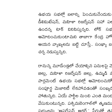
ఉభయ సభల్లో బలాన్ని పెంచుకునేందుకు ఉ
డీలిమిటేషన్, మహిళా రిజర్వేషన్ సహా పల
ఉందన్న టాక్ వినిపిస్తున్నది. లోక్ 
ఆమోదించుకుంటామని తాజాగా కేంద్ర హోం
ఆయన వ్యాఖ్యలను బట్టి చూస్తే.. సంఖ్యా 
చర్చ నడుస్తున్నది.
రానున్న మూడేండ్లలో చేయాల్సిన పనులపై మో
బిల్లు, మహిళా రిజర్వేషన్ బిల్లు, ఉమ్మడి
పార్లమెంట్ ఉభయ సభల్లో ఆమోదించుకోవాల
సంపూర్ణ మెజారిటీ లేకపోవడంతో సంఖ్యన
పోతున్నది. ఏయే పార్టీల నుంచి ఎంత మంది 
వేసుకుంటున్నది. పశ్చిమబెంగాల్‌లో తృణమూ
సభ్యులను ‘ఆపరేషన్ ఆకర్ష్’ పేరుతో తన