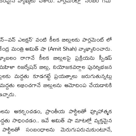
కరమైన వ్యాఖ్యలు చేశారు. పార్లమెంట్లో ‘నంబర్ గేమ్’
న్–వన్ ఎలక్షన్’ వంటి కీలక బిల్లులకు పార్లమెంట్ లో
ంద్ర మంత్రి అమిత్ షా (Amit Shah) వ్యాఖ్యానించారు.
బలం రాగానే కీలక బిల్లులపై ప్రక్రియను స్పీడప్
్న మహిళా రిజర్వేషన్ బిల్లు, నియోజకవర్గాల పునర్విభజన
ల్లులకు మద్దతు కూడగట్టే ప్రయత్నాలు జరుగుతున్నట్లు
ద్దతు లభించగానే బిల్లులను ఆమోదింప చేయడానికి
ఇచ్చారు.
ఎంపీలను ఆకర్షించడం, ప్రాంతీయ పార్టీలతో వ్యూహాత్మక
ద్దతు సాధించడం.. ఇవే అమిత్ షా మాటల్లో వ్యక్తమైన
పార్టీలతో సంబంధాలను మెరుగుపరుచుకుంటూనే,