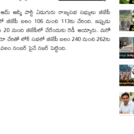
్ ఆద్మీ పార్టీ ఏడుగురు రాజ్యసభ సభ్యులు బీజేపీ
 బీజేపీ బలం 106 నుంచి 113కు చేరింది. ఇప్పుడు
ులు 20 మంది బీజేపీలో చేరేందుకు రెడీ అయ్యారు. మరో
రూ చేరితో లోక్ సభలో బీజేపీ బలం 240 నుంచి 262కు
ేవలం నంబర్ పైనే నజర్ పెట్టింది.