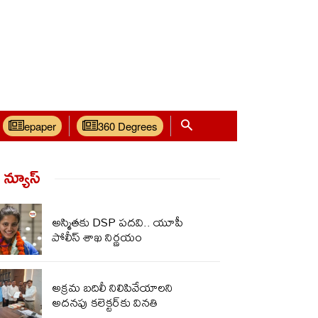
epaper
360 Degrees
్ న్యూస్‌
అస్మితకు DSP పదవి.. యూపీ
పోలీస్ శాఖ నిర్ణయం
అక్రమ బదిలీ నిలిపివేయాలని
అదనపు కలెక్టర్‌కు వినతి