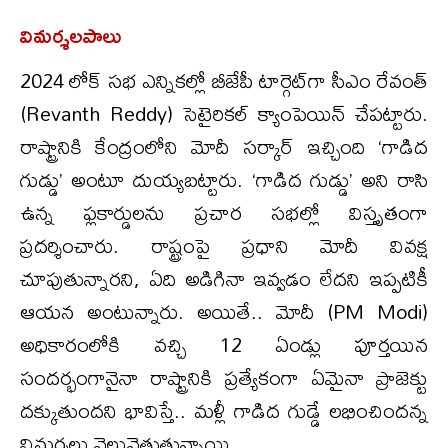
విమర్శలపాలు
2024 లోక్ సభ ఎన్నికల్లో బీజేపీ టార్గెట్‌గా సీఎం రేవంత్
(Revanth Reddy) సెటైరికల్ క్యాంపెయిన్ చేపట్టారు.
రాష్ట్రానికి కేంద్రంలోని మోదీ సర్కార్ ఇచ్చింది ‘గాడిద
గుడ్డు’ అంటూ దుయ్యబట్టారు. ‘గాడిద గుడ్డు’ అని రాసి
ఉన్న ఫ్లకార్డులను ప్రచార సభల్లో విస్తృతంగా
ప్రదర్శించారు. రాష్ట్రంపై ప్రధాని మోదీ వివక్ష
చూపుతున్నారని, ఏది అడిగినా ఇవ్వడం లేదని ఇప్పటికీ
ఆయన అంటున్నారు. అయితే.. మోదీ (PM Modi)
అధికారంలోకి వచ్చి 12 ఏండ్లు పూర్తయిన
సందర్భంగానైనా రాష్ట్రానికి ప్రత్యేకంగా ఏమైనా ప్రాజెక్టు
దక్కుతుందని భావిస్తే.. మళ్లీ గాడిద గుడ్డే లభించిందన్న
విమర్శలు వెల్లువెత్తుతున్నాయి.