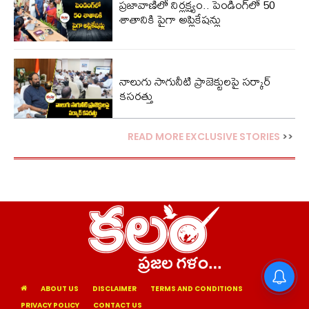
ప్రజావాణిలో నిర్లక్ష్యం.. పెండింగ్‌లో 50
శాతానికి పైగా అప్లికేషన్లు
నాలుగు సాగునీటి ప్రాజెక్టులపై సర్కార్
కసరత్తు
READ MORE EXCLUSIVE STORIES
>>
ABOUT US
DISCLAIMER
TERMS AND CONDITIONS
PRIVACY POLICY
CONTACT US