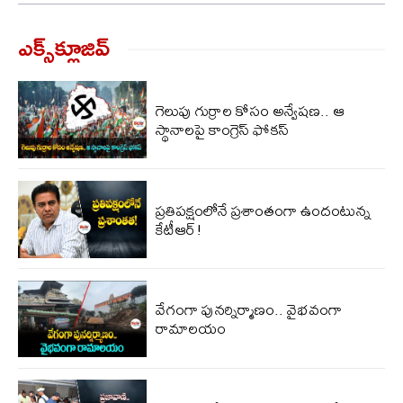
ఎక్స్‌క్లూజివ్‌
గెలుపు గుర్రాల కోసం అన్వేషణ.. ఆ
స్థానాలపై కాంగ్రెస్ ఫోకస్
ప్ర‌తిప‌క్షంలోనే ప్ర‌శాంతంగా ఉందంటున్న
కేటీఆర్!
వేగంగా పునర్నిర్మాణం.. వైభవంగా
రామాలయం