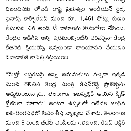
నిబంధనకు లోబడి రాష్ట్ర ప్రభుత్వం ఇండియన్ రైల్వే
ఫైనాన్స్ కార్పొరేషన్ నుంచి రూ. 1,461 కోట్లు రుణం
తీసుకుని ఎల్‌ అండ్‌ టీ వాటాలను కొనుగోలు చేసింది.
కేంద్రం అడిగిన అన్ని షరతులన్నింటినీ నెరవేర్చినా కేంద్ర
కేబినెట్ క్లియరెన్స్ ఇవ్వకుండా కాలయాపన చేయడం
వివాదానికి తావిచ్చినట్లయింది.
“మెట్రో విస్తరణపై అన్ని అనుమతులు వచ్చినా ఇక్కడి
నుంచి గెలిచిన కేంద్ర మంత్రి కిషన్‌రెడ్డే ప్రాజెక్టును
అడ్డుకుంటున్నారు. తెలంగాణ అభివృద్ధికి ఆయన స్పీడ్
బ్రేకర్‌లా మారారు” అంటూ ఉప్పల్‌లో ఇటీవల జరిగిన
బహిరంగసభలో సీఎం తీవ్ర వ్యాఖ్యలు చేశారు. తెలంగాణ
నుంచి 8 మంది బీజేపీ ఎంపీలను గెలిపించి, కిషన్ రెడ్డికి