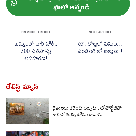
ఫాలో అవ్వండి
PREVIOUS ARTICLE
NEXT ARTICLE
ఖమ్మంలో భారీ చోరీ..
రూ. కోట్లలో పనులు..
200 సెల్‌ఫోన్లు
పెండింగ్ లో బిల్లులు !
అపహరణ!
లేటెస్ట్ న్యూస్‌
రైతులకు కరెంట్ కట్కట.. లోవోల్టేజీతో
కాలిపోతున్న బోరుమోటార్లు