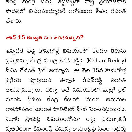
కేంద్ర మంత్రి పదవి కట్టబెట్టినా రాష్ట్ర ప్రయోజనాల
సాధనలో విఫలమయ్యారనే ఆరోపణలు సీఎం రేవంత్
చేశారు.
జూన్ 15 తర్వాత ఏం జరగనున్నది?
ఇప్పటికే వడ్ల కొనుగోళ్ల విషయంలో కేంద్రం తీరును
ప్రస్తావిస్తూ కేంద్ర మంత్రి కిషన్‌రెడ్డిపై (Kishan Reddy)
సీఎం రేవంత్ ఫైర్ అయ్యారు. ఈ నెల 15న కొనుగోళ్ల
ప్రక్రియ పూర్తయిన తర్వాత కిషన్‌రెడ్డి సంగతి
తేలుస్తామన్నారు. సరిగ్గా ఇదే సమయంలో మెట్రో రైల్
సెకండ్ ఫేజ్‌కు కేంద్ర కేబినెట్ నుంచి అనుమతి
రాకపోవడం మరింత పొలిటికల్ హీట్ పెంచినట్లయింది.
మూసీ ప్రాజెక్టు విషయంలోనూ రాష్ట్ర ప్రభుత్వానికి
వ్యతిరేకంగా కిషన్‌రెడ్డి చేస్తున్న కామెంట్లపై సీఎం సెటైర్లు