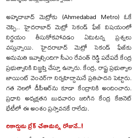
అహ్మదాబాద్ మెట్రోకు (Ahmedabad Metro) ఓకే
చెప్పి.. హైదరాబాద్ మెట్రో సెకండ్ ఫేజ్ విషయంలో
నిర్ణయం తీసుకోకపోవడం ఏమిటన్న ప్రశ్నలు
వస్తున్నాయి. హైదరాబాద్ మెట్రో సెకండ్ ఫేజ్‌కు
అనుమతి ఇవ్వాల్సిందిగా సీఎం రేవంత్ రెడ్డి పదేపదే కేంద్ర
ప్రభుత్వానికి విజ్ఞప్తి చేస్తూ ఉన్నారు. కేంద్ర, రాష్ట్ర ప్రభుత్వాల
జాయింట్ వెంచర్‌గా నిర్వహిద్దామనే ప్రతిపాదన పెట్టారు.
గత నెలలో డీపీఆర్‌ను కూడా కేంద్రానికి అందించారు.
ప్రధాని అధ్యక్షతన బుధవారం జరిగిన కేంద్ర కేబినెట్
భేటీలో ఈ అంశం ప్రస్తావనకే రాలేదు.
రికార్డును బ్రేక్ చేశామన్న రోజునే..!