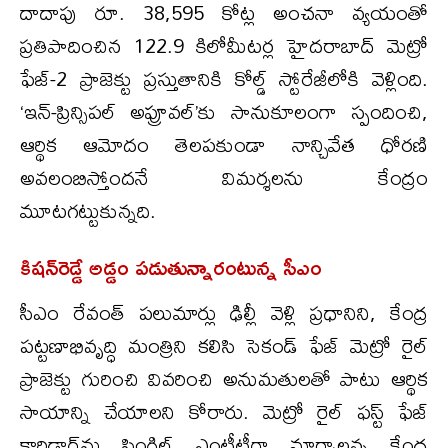
దాదాపు రూ. 38,595 కోట్ల అంచనా వ్యయంతో
ప్రతిపాదించిన 122.9 కిలోమీటర్ల హైదరాబాద్ మెట్రో
ఫేజ్-2 ప్రాజెక్టు ప్రస్తుతానికి కోల్డ్ స్టోరేజీలోకి వెళ్లింది.
‘ఇన్-ప్రిన్సిపల్ అప్రూవల్’కు సానుకూలంగా స్పందించి,
ఆర్థిక ఆమోదం తెలపకుండా నాన్చివేత ధోరణి
అవలంబిస్తోందనే విమర్శలను కేంద్రం
మూటగట్టుకున్నది.
కిషన్‌రెడ్డే అడ్డం పడుతున్నారంటున్న సీఎం
సీఎం రేవంత్ పలుమార్లు ఢిల్లీ వెళ్లి ప్రధానిని, కేంద్ర
పట్టణాభివృద్ధి మంత్రిని కలిసి సెకండ్ ఫేజ్ మెట్రో రైల్
ప్రాజెక్టు గురించి వివరించి అనుమతులతో పాటు ఆర్థిక
సాయాన్ని చేయాలని కోరారు. మెట్రో రైల్ ఫస్ట్ ఫేజ్
కారిడార్‌ను సింగిల్ ఎంటీటీగా మార్చాలన్న కేంద్ర