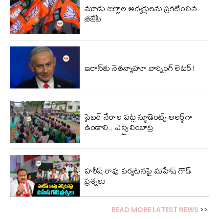
మూడు జిల్లాల అధ్యక్షులను ప్రకటించిన
బీజేపీ
ఇరాన్‌కు నెత‌న్యాహూ వార్నింగ్ లెట‌ర్‌!
సైబర్ నేరాల పట్ల స్టూడెంట్స్ అలర్ట్‌గా
ఉండాలి.. ఎస్సై లింబాద్రి
హరీష్ రావు పర్యటనపై మహేష్ గౌడ్
ప్రశ్నలు
READ MORE LATEST NEWS
>>