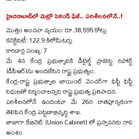
హైదరాబాద్‌లో మెట్రో సెకండ్ ఫేజ్.. పరిశీలనలోనే..!
మొత్తం అంచనా వ్యయం: రూ.38,595 కోట్లు
కనెక్టివిటీ: 122.9 కిలోమీటర్లు
కారిడార్ల సంఖ్య: 7
మే 4న కేంద్ర ప్రభుత్వానికి డీటైల్డ్ ప్రాజెక్టు రిపోర్ట్
(డీపీఆర్)ను అందజేసిన రాష్ట్ర ప్రభుత్వం.
కేంద్ర-రాష్ట్ర ప్రభుత్వాల జాయింట్ వెంచర్‌గా ఫిఫ్టీ ఫిఫ్టీ
నిధులతో నిర్మించాలన్నది రాష్ట్ర ప్రభుత్వ ప్రతిపాదన.
పరిశీలనలోనే ఉందంటూ మే 26న రాతపూర్వకంగా
తెలిపిన కేంద్ర పట్టణాభివృద్ధి శాఖ.
తాజాగా కేబినెట్ (Union Cabinet) లో ప్రస్తావనకు రాని
అంశం