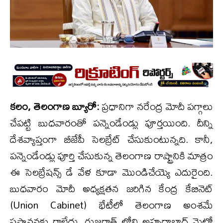
కలం, తెలంగాణ బ్యూరో:
ప్రధానిగా నరేంద్ర మోదీ పగ్గాలు
చేపట్టి బుధవారంతో పన్నెండేండ్లు పూర్తయింది. దీన్ని
దేశవ్యాప్తంగా బీజేపీ సెలబ్రేట్ చేసుకుంటున్నది. కానీ,
పన్నెండేండ్లు పూర్తి చేసుకున్న తెలంగాణ రాష్ట్రానికి మాత్రం
ఈ సెలబ్రేషన్స్ డే వేళ కూడా మొండిచేయ్యె ఎదురైంది.
బుధవారం మోదీ అధ్యక్షతన జరిగిన కేంద్ర కేబినెట్
(Union Cabinet) భేటీలో తెలంగాణ అంశమే
ప్రస్తావనకు రాలేదు. గుజరాత్ లోని అహ్మదాబాద్ మెట్రో