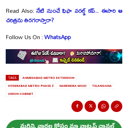
Read Also:
నేటి నుంచే ఫిఫా వరల్డ్ కప్.. ఈసారి ఆ
చరిత్రను తిరగరాస్తారా?
Follow Us On :
WhatsApp
TAGS
AHMEDABAD METRO EXTENSION
HYDERABAD METRO PHASE 2
NARENDRA MODI
TELANGANA
UNION CABINET
మ‌రిన్ని వార్త‌ల కోసం మా వాట్స‌ప్ ఛాన‌ల్