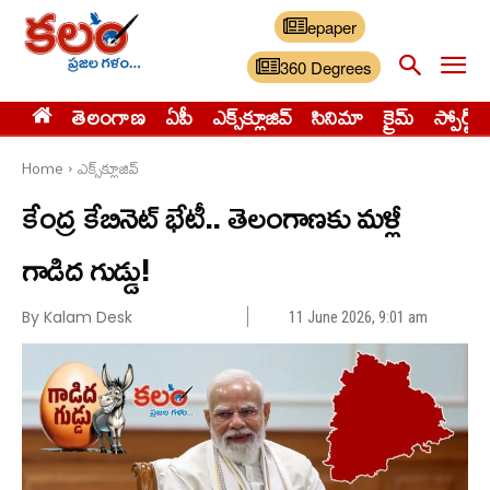
epaper
360 Degrees
తెలంగాణ
ఏపీ
ఎక్స్‌క్లూజివ్‌
సినిమా
క్రైమ్
స్పోర్ట్స్
Home
ఎక్స్‌క్లూజివ్‌
కేంద్ర కేబినెట్ భేటీ.. తెలంగాణకు మళ్లీ
గాడిద గుడ్డు!
By Kalam Desk
11 June 2026, 9:01 am