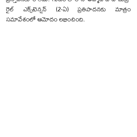
రైల్ ఎక్స్‌టెన్షన్ (2-ఏ) ప్రతిపాదనకు మాత్రం
సమావేశంలో ఆమోదం లభించింది.