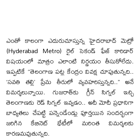
ఎంతో కాలంగా ఎదురుచూస్తున్న హైదరాబాద్ మెట్రో
(Hyderabad Metro) రైల్ సెకండ్ ఫేజ్ కారిడార్‌
విషయంలో మాత్రం ఎలాంటి నిర్ణయం తీసుకోలేదు.
ఇప్పటికే ‘‘తెలంగాణ పట్ల కేంద్రం వివక్ష చూపుతున్నది..
‘సవతి తల్లి’ ప్రేమ తీరులో వ్యవహరిస్తున్నది..’’ అనే
విమర్శలున్నాయి. గుజరాత్‌కు గ్రీన్ సిగ్నల్ ఇచ్చి
తెలంగాణకు రెడ్ సిగ్నల్ ఇవ్వడం.. అదీ మోదీ ప్రధానిగా
బాధ్యతలు చేపట్టి పన్నెండేండ్లు పూర్తయిన సందర్భంగా
జరిగిన కేబినెట్ భేటీలో మరింత విమర్శలకు
కారణమవుతున్నది.