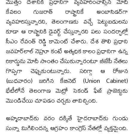
మొత్తం దేశానికి ప్రధానిగా వ్యవహరించాల్సిన మోదీ
కేవలం గుజరాత్ రాష్ట్రానికే అంబాసిడర్‌గా
వ్యవహరిస్తున్నారని, తెలంగాణకు వచ్చే పెట్టుబడులను
కూడా ఆ రాష్ట్రానికి డైవర్ట్ చేస్తున్నారని పలు సందర్భాల్లో
సీఎం రేవంత్‌ రెడ్డి కామెంట్ చేశారు. దేశ తొలి ప్రధాని
జవహర్‌లాల్ నెహ్రూ కంటే అత్యధిక కాలం ప్రధానిగా ఉన్న
రికార్డును మోదీ సొంతం చేసుకున్నారంటూ బీజేపీ నేతలు
గొప్పగా చెప్పుకుంటున్నారు. సరిగ్గా ఆ రోజున
(బుధవారం) జరిగిన కేబినెట్ (Union Cabinet)
భేటీలోనే తెలంగాణ మెట్రో సెకండ్ ఫేజ్ ప్రాజెక్టుకు
మొండిచేయి చూపడం చర్చకు తావిచ్చింది.
అహ్మదాబాద్‌కు వరం దక్కితే హైదరాబాద్‌కు గుండు
సున్నా మిగిలిందన్న ఆగ్రహం కాంగ్రెస్ నేతల్లో వ్యక్తమైంది.