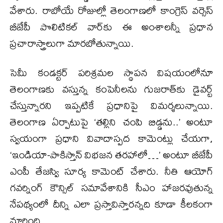
వేశారు. రాబోయే రోజుల్లో తెలంగాణలో కాంగ్రెస్ వర్సెస్
బీజేపీ పొలిటికల్ వార్‌కు ఈ అంశాలన్నీ ప్రధాన
ప్రచారాస్త్రాలుగా మారబోతున్నాయి.
సెమీ కండక్టర్ పరిశ్రమల స్థాపన విషయంలోనూ
తెలంగాణకు వస్తున్న కంపెనీలను గుజరాత్‌కు డైవర్ట్
చేస్తున్నారని ఇప్పటికే ప్రధానిపై విమర్శలున్నాయి.
తెలంగాణ ఏర్పాటుపై ‘తల్లిని చంపి బిడ్డను..’ అంటూ
స్వయంగా ప్రధాని వివాదాస్పద కామెంట్లు చేయగా,
‘ఇండియా-పాకిస్తాన్ విభజన తరహాలో…’ అంటూ బీజేపీ
ఎంపీ తేజస్వి సూర్య కామెంట్ చేశారు. నీతి ఆయోగ్
గవర్నింగ్ కౌన్సిల్ సమావేశానికి సీఎం హాజరవుతున్న
నేపథ్యంలో దీన్ని ఎలా ప్రస్తావిస్తారన్నది కూడా కీలకంగా
మారింది.