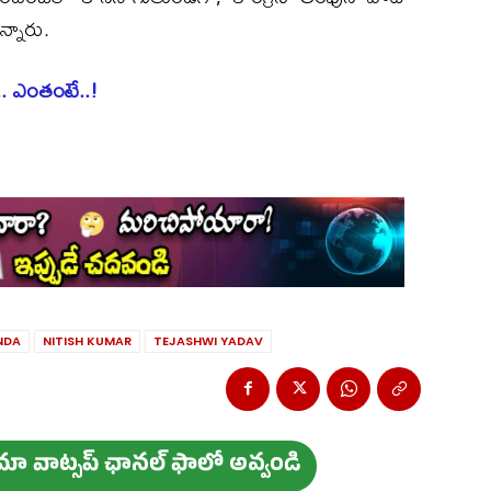
న్నారు.
్.. ఎంతంటే..!
NDA
NITISH KUMAR
TEJASHWI YADAV
ం మా వాట్స‌ప్ ఛాన‌ల్ ఫాలో అవ్వండి