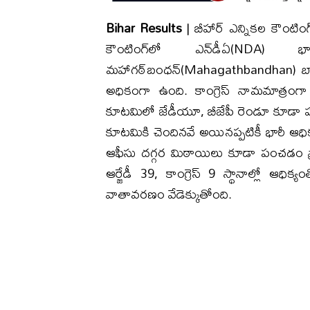
Bihar Results
| బీహార్ ఎన్నికల కౌంటిం
కౌంటింగ్‌లో ఎన్‌డీఏ(NDA) భ
మహాగఠ్‌బంధన్(Mahagathbandhan) బాగానే 
అధికంగా ఉంది. కాంగ్రెస్ నామమాత్రంగా
కూటమిలో జేడీయూ, బీజేపీ రెండూ కూడా హోర
కూటమికి చెందినవే అయినప్పటికీ భారీ ఆధి
ఆఫీసు దగ్గర మిఠాయిలు కూడా పంచడం ప్ర
ఆర్జేడీ 39, కాంగ్రెస్ 9 స్థానాల్లో ఆధి
వాతావరణం వేడెక్కుతోంది.