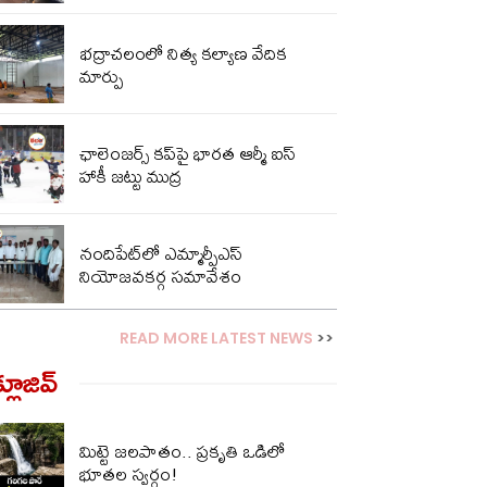
భద్రాచలంలో నిత్య కల్యాణ వేదిక
మార్పు
ఛాలెంజర్స్ కప్‌పై భారత ఆర్మీ ఐస్
హాకీ జట్టు ముద్ర
నందిపేట్‌లో ఎమ్మార్పీఎస్
నియోజవకర్గ సమావేశం
READ MORE LATEST NEWS
>>
్లూజివ్‌
మిట్టె జలపాతం.. ప్రకృతి ఒడిలో
భూతల స్వర్గం!