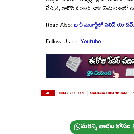
చేస్తున్న అఖౌరీ ఓంకార్ నాథ్ వెనుకంజలో ఉ
Read Also:
భారీ మెజార్టీలో నవీన్ యాదవ
Follow Us on:
Youtube
TAGS
BIHAR RESULTS
MAHAGATHBANDHAN
మ‌రిన్ని వార్త‌ల కోస