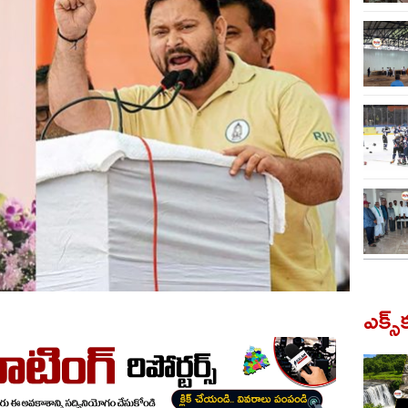
ఎక్స్‌క