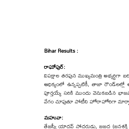
Bihar Results :
రాఘోపుర్:
విపక్షాల తరఫున ముఖ్యమంత్రి అభ్యర్థిగా 
ఆధిక్యంలో ఉన్నప్పటికీ, తాజా రౌండ్‌లల్
పూర్తయ్యే సరికి ముందు వెనుకబడిన భాజప
వేగం చూపుతూ పోటీని హోరాహోరిగా మార్చ
మహువా:
తేజస్వీ యాదవ్ సోదరుడు, జజద (జనశక్తి 