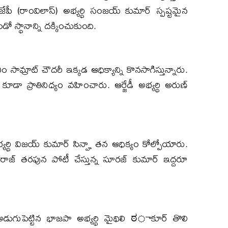
ేపీ (రాంవిలాస్) అభ్యర్థి సంజయ్ కుమార్ స్పష్టమైన
 స్థానాన్ని దక్కించుకుంది.
సామ్రాట్ చౌదరీ ఇక్కడ ఆధిక్యాన్ని కొనసాగిస్తున్నారు.
ా ప్రాతినిధ్యం వహించారు. ఆర్జేడీ అభ్యర్థి అరుణ్
ర్థి విజయ్ కుమార్ సిన్హా తన ఆధిక్యం కోల్పోయారు.
 సురాజ్ తరఫున పోటీ చేస్తున్న సూరజ్ కుమార్ ఇద్దరూ
ుగుపెట్టిన భాజపా అభ్యర్థి మైథిలి ಠాకూర్ తొలి