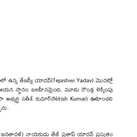
బరిలో ఉన్న తేజస్వీ యాదవ్(Tejashwi Yadav) మొదట్లో
లో ఆయన స్థానం బలహీనమైంది. మూడు రౌండ్ల లెక్కింపు
ా అభ్యర్థి సతీశ్‌ కుమార్(Nitish Kumar) ఊహించని
ారు.
జనతాదళ్) నాయకుడు తేజ్‌ ప్రతాప్ యాదవ్ ప్రస్తుతం