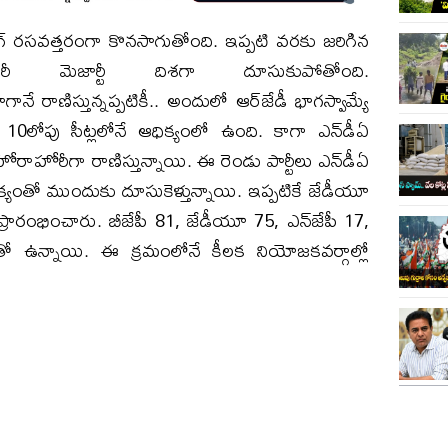
గ్ రసవత్తరంగా కొనసాగుతోంది. ఇప్పటి వరకు జరిగిన
ారీ మెజార్టీ దిశగా దూసుకుపోతోంది.
రాణిస్తున్నప్పటికీ.. అందులో ఆర్‌జేడీ భాగస్వామ్యే
 10లోపు సీట్లలోనే ఆధిక్యంలో ఉంది. కాగా ఎన్‌డీఏ
ాహోరీగా రాణిస్తున్నాయి. ఈ రెండు పార్టీలు ఎన్‌డీఏ
క్యంతో ముందుకు దూసుకెళ్తున్నాయి. ఇప్పటికే జేడీయూ
ారంభించారు. బీజేపీ 81, జేడీయూ 75, ఎన్‌జేపీ 17,
క్యంతో ఉన్నాయి. ఈ క్రమంలోనే కీలక నియోజకవర్గాల్లో