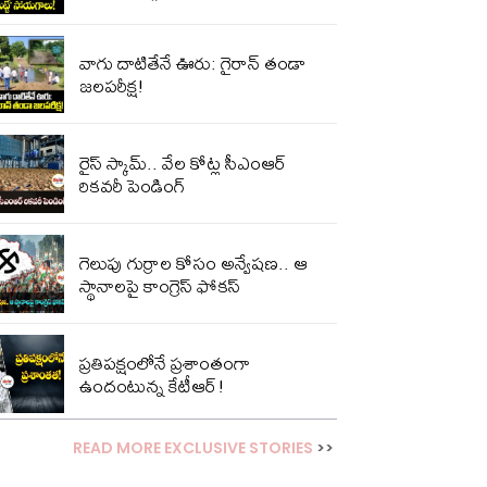
వాగు దాటితేనే ఊరు: గైరాన్ తండా
జలపరీక్ష!
రైస్ స్కామ్.. వేల కోట్ల‌ సీఎంఆర్
రికవరీ పెండింగ్
గెలుపు గుర్రాల కోసం అన్వేషణ.. ఆ
స్థానాలపై కాంగ్రెస్ ఫోకస్
ప్ర‌తిప‌క్షంలోనే ప్ర‌శాంతంగా
ఉందంటున్న కేటీఆర్!
READ MORE EXCLUSIVE STORIES
>>