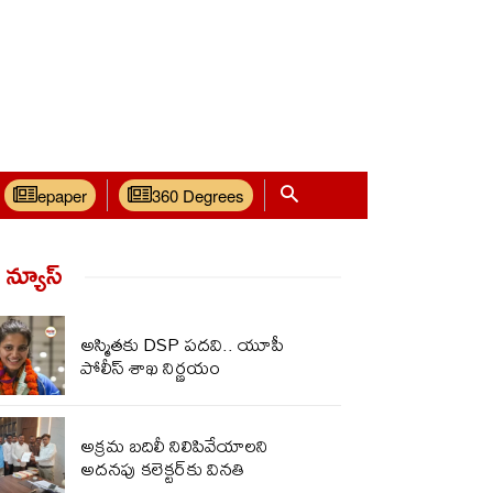
epaper
360 Degrees
్ న్యూస్‌
అస్మితకు DSP పదవి.. యూపీ
పోలీస్ శాఖ నిర్ణయం
అక్రమ బదిలీ నిలిపివేయాలని
అదనపు కలెక్టర్‌కు వినతి