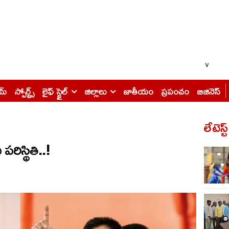
v
ైమ్
స్పోర్ట్స్
లైఫ్ స్టైల్
జిల్లాలు
జాతీయం
ప్రపంచం
బిజినెస్
లేటెస్ట
రిస్థితి..!