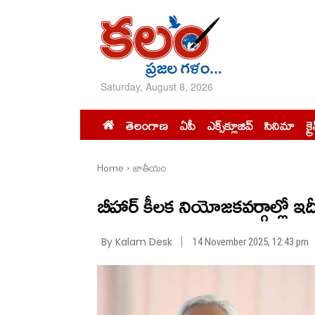
Saturday, August 8, 2026
తెలంగాణ
ఏపీ
ఎక్స్‌క్లూజివ్‌
సినిమా
క్ర
Home
జాతీయం
బీహార్ కీలక నియోజకవర్గాల్లో ఇదీ ప
By Kalam Desk
14 November 2025, 12:43 pm