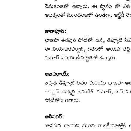
వెనుకంజలో ఉన్నారు. ఈ స్థానం లో ఎల్‌జ
ఆధిక్యంతో ముందంజలో ఉండగా, ఆర్జేడీ రెండో
తారాపూర్:
భాజపా తరఫున పోటీలో ఉన్న, డిప్యూటీ సీఎం 
ఈ నియోజకవర్గాన్ని గతంలో ఆయన తల్లి కూడ
కుమార్ వెనుకబడిన స్థితిలో ఉన్నారు.
లఖిసరాయ్:
ఇక్కడ డిప్యూటీ సీఎం మరియు భాజపా అభ్య
కాంగ్రెస్ అభ్యర్థి అమరేశ్ కుమార్, జన్
పోటీలో నిలిచారు.
అలీనగర్:
జానపద గాయని నుంచి రాజకీయాల్లోకి అడ