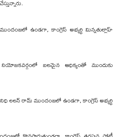
స్తున్నారు.
ముందంజలో ఉండగా, కాంగ్రెస్ అభ్యర్థి మిన్నతుల్లాహ్
్ ఈ నియోజకవర్గంలో బలమైన ఆధిక్యంతో ముందుకు
తినిధి లలన్ రామ్ ముందంజలో ఉండగా, కాంగ్రెస్ అభ్యర్థి
ముందంజలో కొనసాగుతుండగా, కాంగ్రెస్ తరఫున పోటీ