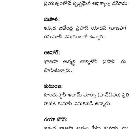
ప్రయత్నంలోనే స్పష్టమైన ఆధిక్యాన్ని నమోదు చే
సుపౌల్:
ఇక్కడ బిజేంద్ర ప్రసాద్ యాదవ్ (భాజపా) 
రహమానీ వెనుకంజలో ఉన్నారు.
కఠిహార్:
భాజపా అభ్యర్థి తార్కిశోర్ ప్రసాద
సాగుతున్నారు.
కుటుంబ:
హిందుస్థానీ అవామ్ మోర్చా (హెచ్‌ఏఎం) ప్ర
రాజేశ్ కుమార్ వెనుకబడి ఉన్నారు.
గయా టౌన్:
ఇక్కడ భాజపా అభ్యర్థి ప్రేమ్ కుమార్ 