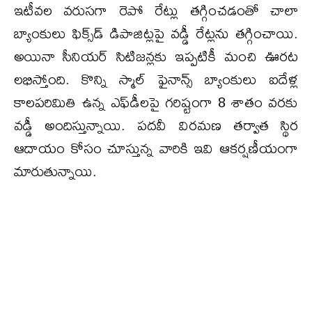
ఇటీవల వరుసగా రెపో రేట్లు తగ్గించడంతో చాలా
బ్యాంకులు ఫిక్స్‌డ్ డిపాజిట్లపై వడ్డీ రేట్లను తగ్గించాయి.
అయినా సీనియర్ సిటిజన్లకు ఇప్పటికీ మంచి ఊరట
లభిస్తోంది. కొన్ని స్మాల్ ఫైనాన్స్ బ్యాంకులు ఐదేళ్ల
కాలపరిమితి ఉన్న ఎఫ్‌డీలపై గరిష్టంగా 8 శాతం వరకు
వడ్డీ అందిస్తున్నాయి. పదవీ విరమణ తర్వాత స్థిర
ఆదాయం కోసం చూస్తున్న వారికి ఇవి ఆకర్షణీయంగా
మారుతున్నాయి.