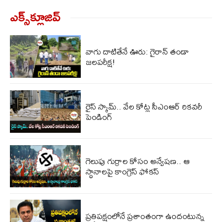
ఎక్స్‌క్లూజివ్‌
వాగు దాటితేనే ఊరు: గైరాన్ తండా
జలపరీక్ష!
రైస్ స్కామ్.. వేల కోట్ల‌ సీఎంఆర్ రికవరీ
పెండింగ్
గెలుపు గుర్రాల కోసం అన్వేషణ.. ఆ
స్థానాలపై కాంగ్రెస్ ఫోకస్
ప్ర‌తిప‌క్షంలోనే ప్ర‌శాంతంగా ఉందంటున్న