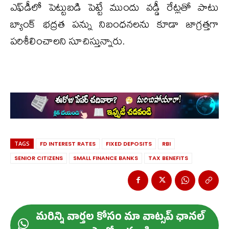
ఎఫ్‌డీలో పెట్టుబడి పెట్టే ముందు వడ్డీ రేట్లతో పాటు
బ్యాంక్ భద్రత పన్ను నిబంధనలను కూడా జాగ్రత్తగా
పరిశీలించాలని సూచిస్తున్నారు.
TAGS
FD INTEREST RATES
FIXED DEPOSITS
RBI
SENIOR CITIZENS
SMALL FINANCE BANKS
TAX BENEFITS
మ‌రిన్ని వార్త‌ల కోసం మా వాట్స‌ప్ ఛాన‌ల్