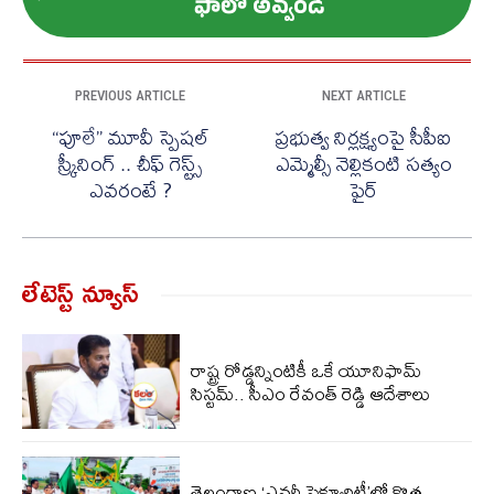
ఫాలో అవ్వండి
PREVIOUS ARTICLE
NEXT ARTICLE
“ఫూలే” మూవీ స్పెషల్
ప్రభుత్వ నిర్లక్ష్యంపై సీపీఐ
స్క్రీనింగ్ .. చీఫ్ గెస్ట్స్
ఎమ్మెల్సీ నెల్లికంటి సత్యం
ఎవరంటే ?
ఫైర్
లేటెస్ట్ న్యూస్‌
రాష్ట్ర రోడ్డన్నింటికీ ఒకే యూనిఫామ్
సిస్టమ్.. సీఎం రేవంత్ రెడ్డి ఆదేశాలు
తెలంగాణ ‘ఎనర్జీ సెక్యూరిటీ’లో కొత్త