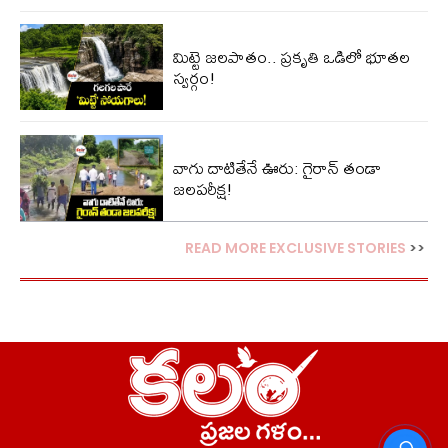
మిట్టె జలపాతం.. ప్రకృతి ఒడిలో భూతల
స్వర్గం!
వాగు దాటితేనే ఊరు: గైరాన్ తండా
జలపరీక్ష!
READ MORE EXCLUSIVE STORIES
>>