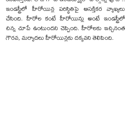
ఇండస్ట్రీలో హీరోయిన్ల పరిస్థితిపై ఆసక్తికర వ్యాఖ్యలు
చేసింది. హీరోల కంటే హీరోయిన్లు అంటే ఇండస్ట్రీలో
చిన్న చూపే ఉంటుందని చెప్పింది. హీరోలకు ఇచ్చినంత
గౌరవ, మర్యాదలు హీరోయిన్లకు దక్కవని తెలిపింది.