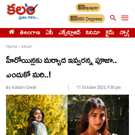
epaper
360 Degrees
తెలంగాణ
ఏపీ
ఎక్స్‌క్లూజివ్‌
సినిమా
క్రైమ్
స్పోర్ట్స్
Home
సినిమా
హీరోయిన్లకు మర్యాద ఇవ్వరన్న పూజా..
ఎందుకో మరి..!
By Kalam Desk
11 October 2025, 9:30 pm