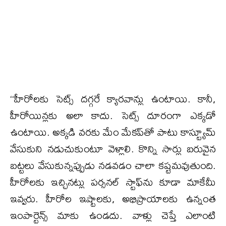
‘‘హీరోలకు సెట్స్ దగ్గరే క్యారవాన్లు ఉంటాయి. కానీ,
హీరోయిన్లకు అలా కాదు. సెట్స్ దూరంగా ఎక్కడో
ఉంటాయి. అక్కడి వరకు మేం మేకప్‌తో పాటు కాస్ట్యూమ్
వేసుకుని నడుచుకుంటూ వెళ్లాలి. కొన్ని సార్లు బరువైన
బట్టలు వేసుకున్నప్పుడు నడవడం చాలా కష్టమవుతుంది.
హీరోలకు ఇచ్చినట్లు పర్సనల్ స్టాఫ్‌ను కూడా మాకేమీ
ఇవ్వరు. హీరోల ఇష్టాలకు, అభిప్రాయాలకు ఉన్నంత
ఇంపార్టెన్స్ మాకు ఉండదు. వాళ్లు చెప్తే ఎలాంటి