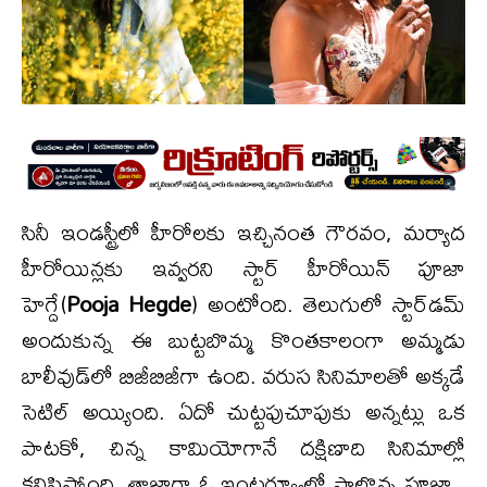
సినీ ఇండస్ట్రీలో హీరోలకు ఇచ్చినంత గౌరవం, మర్యాద
హీరోయిన్లకు ఇవ్వరని స్టార్ హీరోయిన్ పూజా
హెగ్దే(
Pooja Hegde
) అంటోంది. తెలుగులో స్టార్‌డమ్
అందుకున్న ఈ బుట్టబొమ్మ కొంతకాలంగా అమ్మడు
బాలీవుడ్‌లో బిజీబిజీగా ఉంది. వరుస సినిమాలతో అక్కడే
సెటిల్ అయ్యింది. ఏదో చుట్టపుచూపుకు అన్నట్లు ఒక
పాటకో, చిన్న కామియోగానే దక్షిణాది సినిమాల్లో
కనిపిస్తోంది. తాజాగా ఓ ఇంటర్వ్యూలో పాల్గొన్న పూజా..