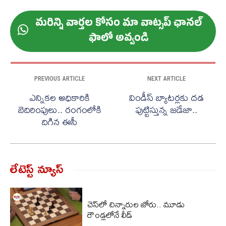
మ‌రిన్ని వార్త‌ల కోసం మా వాట్స‌ప్ ఛాన‌ల్
ఫాలో అవ్వండి
PREVIOUS ARTICLE
NEXT ARTICLE
ఎన్నికల అధికారికి
విండీస్ బ్యాటర్లకు దడ
బెదిరింపులు.. రంగంలోకి
పుట్టిస్తున్న జడేజా..
దిగిన ఈసీ
లేటెస్ట్ న్యూస్‌
చెస్‌లో చిన్నారుల జోరు.. మూడు
రౌండ్లలోనే లీడ్