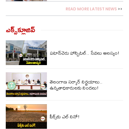
READ MORE LATEST NEWS
>>
ఎక్స్‌క్లూజివ్‌
పటాన్‌చెరు హాస్పిటల్.. సేవలు ఆలస్యం!
తెలంగాణ సర్కార్ నిర్ణయాలు..
ఉన్నతాధికారులకు నిందలు!
పీక్స్‌కు ఎల్‌ నినో!