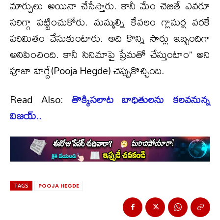
మార్పులు అయినా చేసేస్తారు. కానీ మేం చెబితే ఎవరూ
సరిగ్గా పట్టించుకోరు. మమ్మల్ని కేవలం గ్లామర్ల వరకే
పరిమితం చేసుకుంటారు. అది కొన్ని సార్లు ఇబ్బందిగా
అనిపించింది. కానీ సినిమాపై ప్రేమతో చేస్తుంటాం’’ అని
పూజా హెగ్దే(Pooja Hegde) చెప్పుకొచ్చింది.
Read Also:
తొక్కిసలాట బాధితులను కలవనున్న
విజయ్..
TAGS
POOJA HEGDE