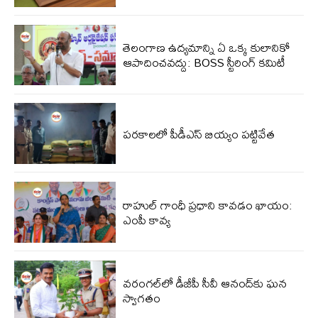
తెలంగాణ ఉద్యమాన్ని ఏ ఒక్క కులానికో
ఆపాదించవద్దు: BOSS స్టీరింగ్ కమిటీ
పరకాలలో పీడీఎస్‌ బియ్యం పట్టివేత
రాహుల్ గాంధీ ప్రధాని కావడం ఖాయం:
ఎంపీ కావ్య
వరంగల్‌లో డీజీపీ సీవీ ఆనంద్‌కు ఘన
స్వాగతం