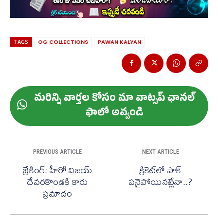
TAGS
OG COLLECTIONS
PAWAN KALYAN
మ‌రిన్ని వార్త‌ల కోసం మా వాట్స‌ప్ ఛాన‌ల్
ఫాలో అవ్వండి
PREVIOUS ARTICLE
NEXT ARTICLE
బ్రేకింగ్: హీరో విజయ్
క్రికెట్‌లో పాక్
దేవరకొండకి కారు
పనైపోయినట్లేనా..?
ప్రమాదం