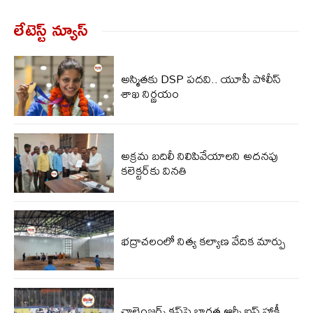
లేటెస్ట్ న్యూస్‌
అస్మితకు DSP పదవి.. యూపీ పోలీస్
శాఖ నిర్ణయం
అక్రమ బదిలీ నిలిపివేయాలని అదనపు
కలెక్టర్‌కు వినతి
భద్రాచలంలో నిత్య కల్యాణ వేదిక మార్పు
ఛాలెంజర్స్ కప్‌పై భారత ఆర్మీ ఐస్ హాకీ