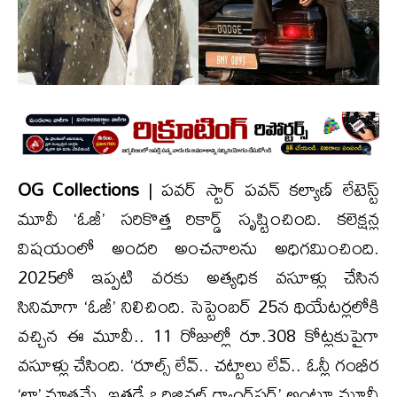
OG Collections
| పవర్ స్టార్ పవన్ కల్యాణ్ లేటెస్ట్
మూవీ ‘ఓజీ’ సరికొత్త రికార్డ్ సృష్టించింది. కలెక్షన్ల
విషయంలో అందరి అంచనాలను అధిగమించింది.
2025లో ఇప్పటి వరకు అత్యధిక వసూళ్లు చేసిన
సినిమాగా ‘ఓజీ’ నిలిచింది. సెప్టెంబర్ 25న థియేటర్లలోకి
వచ్చిన ఈ మూవీ.. 11 రోజుల్లో రూ.308 కోట్లకుపైగా
వసూళ్లు చేసింది. ‘రూల్స్ లేవ్.. చట్టాలు లేవ్.. ఓన్లీ గంభీర
‘లా’ మాత్రమే. ఇతడే ఒరిజినల్ గ్యాంగ్‌స్టర్’ అంటూ మూవీ