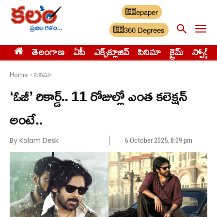
epaper
360 Degrees
తెలంగాణ
ఏపీ
ఎక్స్‌క్లూజివ్‌
సినిమా
క్రైమ్
స్పోర్ట్స్
Home
సినిమా
‘ఓజీ’ రికార్డ్.. 11 రోజుల్లో ఎంత కలెక్షన్
అంటే..
By Kalam Desk
6 October 2025, 8:09 pm