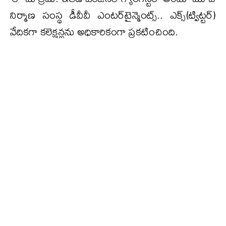
నిర్మాణ సంస్థ డీవీవీ ఎంటర్‌టైన్మెంట్స్.. ఎక్స్(ట్విట్టర్)
వేదికగా కలెక్షన్లను అధికారికంగా ప్రకటించింది.