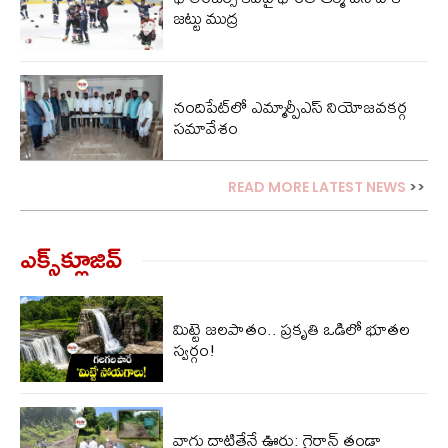
జట్టు ముద్ర
నందిపేట్‌లో ఎమ్మార్పీఎస్ నియోజవకర్గ
సమావేశం
READ MORE LATEST NEWS
>>
ఎక్స్‌క్లూజివ్‌
మిట్టె జలపాతం.. ప్రకృతి ఒడిలో భూతల
స్వర్గం!
వాగు దాటితేనే ఊరు: గైరాన్ తండా