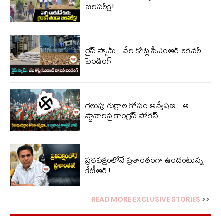
జలపరీక్ష!
రైస్ స్కామ్.. వేల కోట్ల‌ సీఎంఆర్ రికవరీ
పెండింగ్
గెలుపు గుర్రాల కోసం అన్వేషణ.. ఆ
స్థానాలపై కాంగ్రెస్ ఫోకస్
ప్ర‌తిప‌క్షంలోనే ప్ర‌శాంతంగా ఉందంటున్న
కేటీఆర్!
READ MORE EXCLUSIVE STORIES
>>