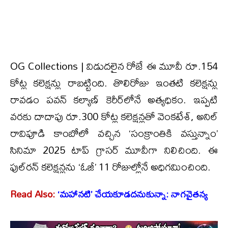
OG Collections | విడుదలైన రోజే ఈ మూవీ రూ.154
కోట్ల కలెక్షన్లు రాబట్టింది. తొలిరోజు ఇంతటి కలెక్షన్లు
రావడం పవన్ కల్యాణ్ కెరీర్‌లోనే అత్యధికం. ఇప్పటి
వరకు దాదాపు రూ.300 కోట్ల కలెక్షన్లతో వెంకటేశ్, అనిల్
రావిపూడి కాంబోలో వచ్చిన ‘సంక్రాంతికి వస్తున్నాం’
సినిమా 2025 టాప్ గ్రాసర్ మూవీగా నిలిచింది. ఈ
ఫుల్‌రన్ కలెక్షన్లను ‘ఓజీ’ 11 రోజుల్లోనే అధిగమించింది.
Read Also:
‘మహానటి’ చేయకూడదనుకున్నా: నాగచైతన్య