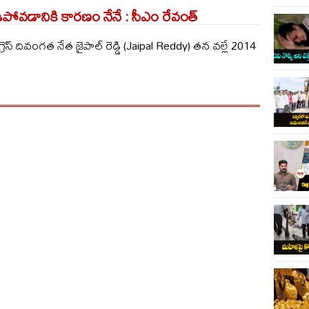
 ఓడిపోవడానికి కారణం నేనే : సీఎం రేవంత్
గ్రెస్ దివంగత నేత జైపాల్ రెడ్డి (Jaipal Reddy) తన వల్లే 2014