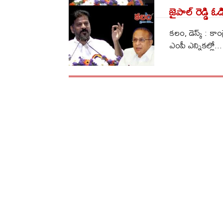
జైపాల్ రెడ్డి
కలం, డెస్క్ : కాం
ఎంపీ ఎన్నికల్లో...