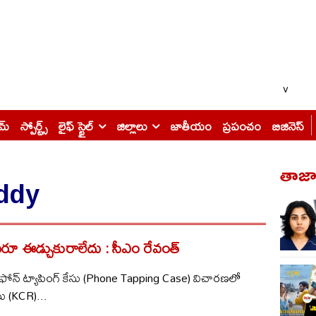
v
ైమ్
స్పోర్ట్స్
లైఫ్ స్టైల్
జిల్లాలు
జాతీయం
ప్రపంచం
బిజినెస్
తాజా 
ddy
వరూ ఈడ్చుకురాలేదు : సీఎం రేవంత్​
​ : ఫోన్​ ట్యాపింగ్​ కేసు (Phone Tapping Case) విచారణలో
ు (KCR)...