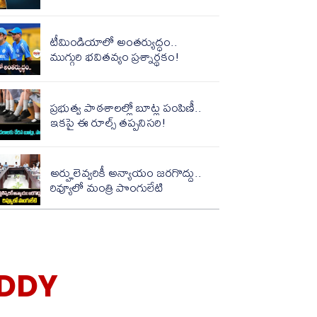
టీమిండియాలో అంతర్యుద్ధం..
ముగ్గురి భవితవ్యం ప్రశ్నార్థకం!
ప్రభుత్వ పాఠశాలల్లో బూట్ల పంపిణీ..
ఇకపై ఈ రూల్స్ తప్పనిసరి!
అర్హులెవ్వరికీ అన్యాయం జరగొద్దు..
రివ్యూలో మంత్రి పొంగులేటి
EDDY