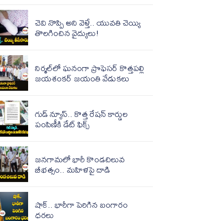
చెవి నొప్పి అని వెళ్తే.. యువతి చెయ్యి
తొలగించిన వైద్యులు!
నిర్మల్‌లో ఘనంగా ప్రొఫెసర్ కొత్తపల్లి
జయశంకర్ జయంతి వేడుకలు
గుడ్ న్యూస్‌.. కొత్త రేష‌న్ కార్డుల
పంపిణీకి డేట్ ఫిక్స్‌
జనగామలో భారీ కొండచిలువ
బీభత్సం.. మహిళపై దాడి
షాక్.. భారీగా పెరిగిన బంగారం
ధరలు