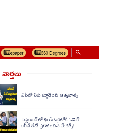
epaper
360 Degrees
వార్త‌లు
ఏపీలో నీట్ స్టూడెంట్ ఆత్మ‌హ‌త్య‌
సెప్టెంబర్‌లో థియేటర్లలోకి ‘ఎపిక్’..
రిలీజ్ డేట్ ప్రకటించిన మేకర్స్!