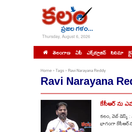
Thursday, August 6, 2026
తెలంగాణ
ఏపీ
ఎక్స్‌క్లూజివ్‌
సినిమా
క్ర
Home
Tags
Ravi Narayana Reddy
Ravi Narayana Re
కేసీఆర్​ ను ఎ
కలం, వెబ్​ డెస్క్
భాగంగా కేసీఆర్‌న