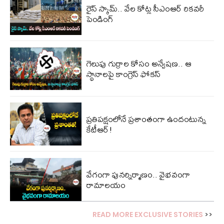
రైస్ స్కామ్.. వేల కోట్ల‌ సీఎంఆర్ రికవరీ
పెండింగ్
గెలుపు గుర్రాల కోసం అన్వేషణ.. ఆ
స్థానాలపై కాంగ్రెస్ ఫోకస్
ప్ర‌తిప‌క్షంలోనే ప్ర‌శాంతంగా ఉందంటున్న
కేటీఆర్!
వేగంగా పునర్నిర్మాణం.. వైభవంగా
రామాలయం
READ MORE EXCLUSIVE STORIES
>>