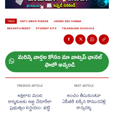
TAGS
ANTI-DRUG PLEDGE
JISHNU DEV VARMA
REVANTH REDDY
STUDENT KITS
TELANGANA SCHOOLS
మ‌రిన్ని వార్త‌ల కోసం మా వాట్స‌ప్ ఛాన‌ల్
ఫాలో అవ్వండి
PREVIOUS ARTICLE
NEXT ARTICLE
లక్షలాది మంది
లంచం తీసుకుంటూ
కార్మికులకు లబ్ధి చేకూరేలా
ఏసీబీకి చిక్కిన కొమురవెళ్లి
ప్ర‌భుత్వం నిర్ణ‌యం: భట్టి
కార్యదర్శి