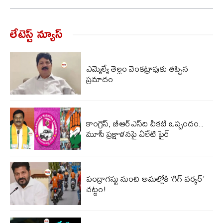
లేటెస్ట్ న్యూస్‌
ఎమ్మెల్యే తెల్లం వెంకట్రావుకు తప్పిన
ప్రమాదం
కాంగ్రెస్, బీఆర్ఎస్‌ది చీకటి ఒప్పందం..
మూసీ ప్రక్షాళనపై ఏలేటి ఫైర్
పంద్రాగస్టు నుంచి అమల్లోకి ‘గిగ్ వర్కర్’
చట్టం!