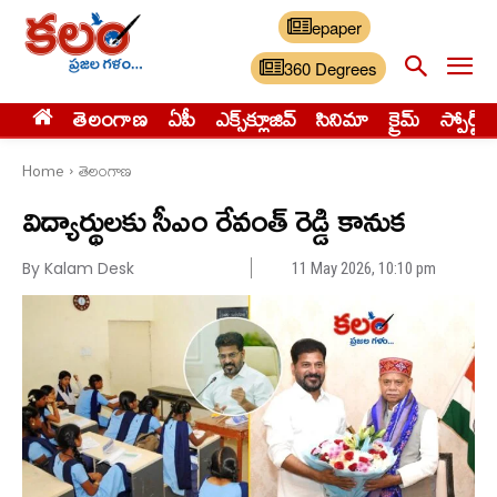
epaper
360 Degrees
తెలంగాణ
ఏపీ
ఎక్స్‌క్లూజివ్‌
సినిమా
క్రైమ్
స్పోర్ట్స్
Home
తెలంగాణ
విద్యార్థులకు సీఎం రేవంత్ రెడ్డి కానుక
By Kalam Desk
11 May 2026, 10:10 pm