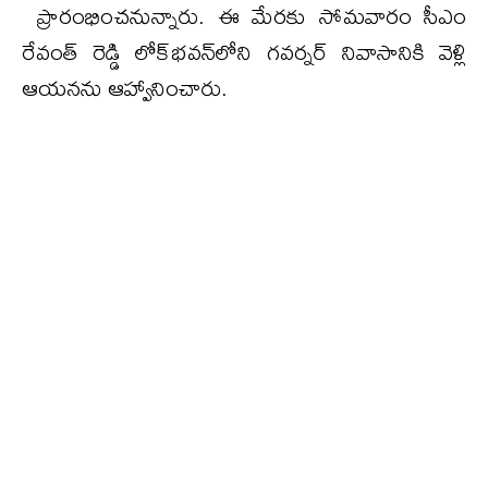
ప్రారంభించనున్నారు. ఈ మేరకు సోమవారం సీఎం
రేవంత్ రెడ్డి లోక్‌భవన్‌లోని గవర్నర్ నివాసానికి వెళ్లి
ఆయనను ఆహ్వానించారు.