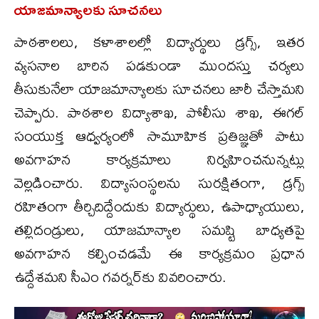
యాజమాన్యాలకు సూచనలు
పాఠశాలలు, కళాశాలల్లో విద్యార్థులు డ్రగ్స్‌, ఇతర
వ్యసనాల బారిన పడకుండా ముందస్తు చర్యలు
తీసుకునేలా యాజమాన్యాలకు సూచనలు జారీ చేస్తామని
చెప్పారు. పాఠశాల విద్యాశాఖ, పోలీసు శాఖ, ఈగల్‌
సంయుక్త ఆధ్వర్యంలో సామూహిక ప్రతిజ్ఞతో పాటు
అవగాహన కార్యక్రమాలు నిర్వహించనున్నట్లు
వెల్లడించారు. విద్యాసంస్థలను సురక్షితంగా, డ్రగ్స్
రహితంగా తీర్చిదిద్దేందుకు విద్యార్థులు, ఉపాధ్యాయులు,
తల్లిదండ్రులు, యాజమాన్యాల సమష్టి బాధ్యతపై
అవగాహన కల్పించడమే ఈ కార్యక్రమం ప్రధాన
ఉద్దేశమని సీఎం గవర్నర్‌కు వివరించారు.