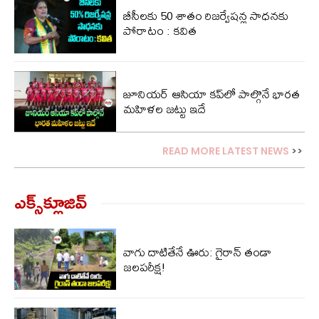
బీసీలకు 50 శాతం రిజర్వేషన్ల సాధనకు
పోరాటం : కవిత
జూనియర్ ఆసియా కప్‌లో పాల్గొనే భారత
మహిళల జట్టు ఇదే
READ MORE LATEST NEWS
>>
ఎక్స్‌క్లూజివ్‌
వాగు దాటితేనే ఊరు: గైరాన్ తండా
జలపరీక్ష!