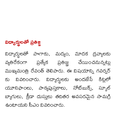
విద్యార్థులతో ప్రతిజ్ఞ
విద్యార్థులతో పొగాకు, మద్యం, మాదక ద్రవ్యాలకు
వ్యతిరేకంగా ప్రత్యేక ప్రతిజ్ఞ చేయించనున్నట్లు
ముఖ్యమంత్రి రేవంత్ తెలిపారు. ఈ విషయాన్ని గవర్నర్
కు వివరించారు. విద్యార్థులకు అందజేసే కిట్లలో
యూనిఫాంలు, పాఠ్యపుస్తకాలు, నోట్‌బుక్స్‌, స్కూల్
బ్యాగులు, క్రీడా దుస్తులు తదితర అవసరమైన సామగ్రి
ఉంటాయని సీఎం వివరించారు.