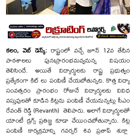
కలం, వెబ్ డెస్క్:
రాష్ట్రంలో వచ్చే జూన్ 12వ తేదీన
పాఠశాలలు పునఃప్రారంభమవ్వనున్న విషయం
తెలిసిందే. అయితే విద్యార్థులకు రాష్ట్ర ప్రభుత్వం
ప్రత్యేకంగా కిట్ లు పంపిణీ చేయబోతున్నది. కొత్త విద్యా
సంవత్సరం ప్రారంభం రోజునే విద్యార్థులకు వివిధ
వస్తువులతో కూడిన కిట్లను పంపిణీ చేయనున్నట్లు సీఎం
రేవంత్ రెడ్డి (Revanth) తెలిపారు. అలాగే విద్యార్థులతో
యాంటీ డ్రగ్స్ ప్రతిజ్ఞ కూడా చేయించబోతున్నారు. కిట్ల
పంపిణీ కార్యక్రమాన్ని గవర్నర్‌ శివ ప్రతాప్ శుక్లా