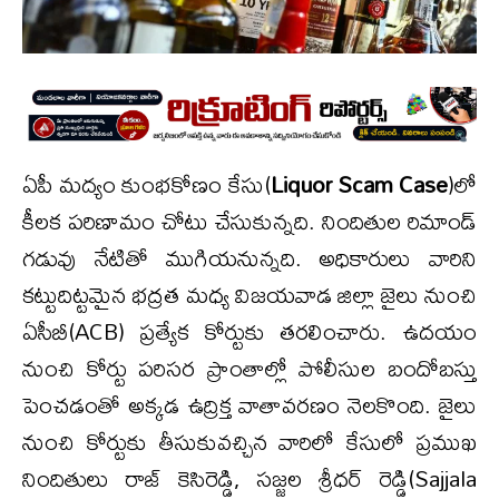
ఏపీ మద్యం కుంభకోణం కేసు(
Liquor Scam Case
)లో
కీలక పరిణామం చోటు చేసుకున్నది. నిందితుల రిమాండ్‌
గడువు నేటితో ముగియనున్నది. అధికారులు వారిని
కట్టుదిట్టమైన భద్రత మధ్య విజయవాడ జిల్లా జైలు నుంచి
ఏసీబీ(ACB) ప్రత్యేక కోర్టుకు తరలించారు. ఉదయం
నుంచి కోర్టు పరిసర ప్రాంతాల్లో పోలీసుల బందోబస్తు
పెంచడంతో అక్కడ ఉద్రిక్త వాతావరణం నెలకొంది. జైలు
నుంచి కోర్టుకు తీసుకువచ్చిన వారిలో కేసులో ప్రముఖ
నిందితులు రాజ్‌ కెసిరెడ్డి, సజ్జల శ్రీధర్‌ రెడ్డి(Sajjala