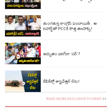
తుంగతుర్తి కాంగ్రెస్‌ పంచాయితీ.. ఆ
రిపోర్ట్‌తో PCCకి కొత్త తలనొప్పి!
అద్భుతం జరిగేనా ‘సర్’?
కేవీకేల్లో శాస్త్రవేత్తలే లేరు!
READ MORE EXCLUSIVE STORIES
>>