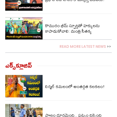
కొమురం భీమ్ స్ఫూర్తితో హక్కులను
కాపాడుకోవాలి: మంత్రి సీతక్క
READ MORE LATEST NEWS
>>
ఎక్స్‌క్లూజివ్‌
నిర్మల్ కమలంలో అంతర్గత కలకలం!
పొలం దూరమైంది.. పట్నం దిక్కైంది