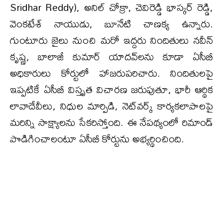
Sridhar Reddy), అనిల్‌ చోక్రా, చెవిరెడ్డి భాస్కర్‌ రెడ్డి,
వెంకటేశ్‌ నాయుడు, బూనేటి చాణక్య ఉన్నారు.
గుంటూరు జైలు నుంచి మరో ఇద్దరు నిందితులు నవీన్‌
కృష్ణ, బాలాజీ కుమార్‌ యాదవ్‌లను కూడా ఏసీబీ
అధికారులు కోర్టులో హాజరుపరిచారు. నిందితులపై
ఇప్పటికే ఏసీబీ విస్తృత విచారణ జరుపుతూ, భారీ ఆర్థిక
లావాదేవీలు, నిధుల మార్పిడి, నెట్‌వర్క్ కార్యకలాపాలపై
మరిన్ని సాక్ష్యాలను సేకరిస్తోంది. ఈ నేపథ్యంలో రిమాండ్‌
పొడిగించాలంటూ ఏసీబీ కోర్టును అభ్యర్థించింది.