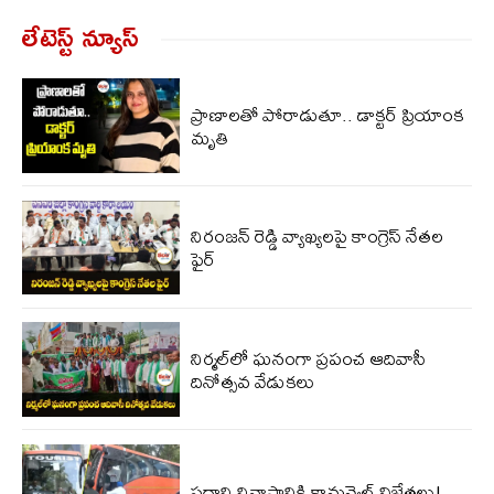
లేటెస్ట్ న్యూస్‌
ప్రాణాలతో పోరాడుతూ.. డాక్టర్ ప్రియాంక
మృతి
నిరంజన్ రెడ్డి వ్యాఖ్యలపై కాంగ్రెస్ నేతల
ఫైర్
నిర్మల్‌‌లో ఘనంగా ప్రపంచ ఆదివాసీ
దినోత్సవ వేడుకలు
ప్రధాని నివాసానికి కామన్వెల్త్ విజేతలు!