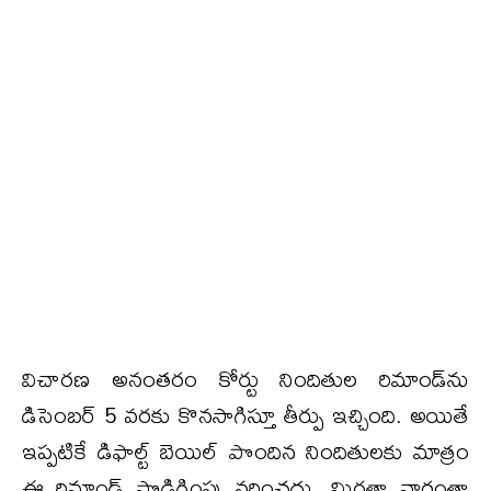
విచారణ అనంతరం కోర్టు నిందితుల రిమాండ్‌ను
డిసెంబర్‌ 5 వరకు కొనసాగిస్తూ తీర్పు ఇచ్చింది. అయితే
ఇప్పటికే డిఫాల్ట్‌ బెయిల్ పొందిన నిందితులకు మాత్రం
ఈ రిమాండ్‌ పొడిగింపు వర్తించదు. మిగతా వారంతా