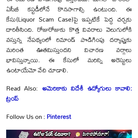
ఏసీబీ కస్టడీలోనే కొనసాగాల్సి ఉంటుంది. ఈ
కేసు(Liquor Scam Case)పై ఇప్పటికే పెద్ద చర్చకు
దారితీసింది. రోజురోజుకు కొత్త వివరాలు వెలుగులోకి
వస్తున్న నేపథ్యంలో రిమాండ్‌ పొడిగింపు దర్యాప్తుకు
మరింత ఊతమిస్తుందని విచారణ వర్గాలు
భావిస్తున్నాయి. ఈ కేసులో మరిన్ని అరెస్టులు
ఉంటాయేమో వేచి చూడాలి.
Read Also:
అమెరికాకు విదేశీ ఉద్యోగులు కావాలి:
ట్రంప్
Follow Us on :
Pinterest