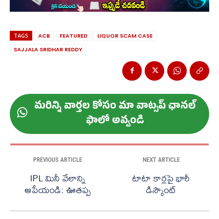
TAGS
ACB
FEATURED
LIQUOR SCAM CASE
SAJJALA SRIDHAR REDDY
మ‌రిన్ని వార్త‌ల కోసం మా వాట్స‌ప్ ఛాన‌ల్
ఫాలో అవ్వండి
PREVIOUS ARTICLE
NEXT ARTICLE
IPL మినీ వేలాన్ని
టాటా కార్లపై భారీ
ఆపేయండి: ఊతప్ప
డిస్కౌంట్