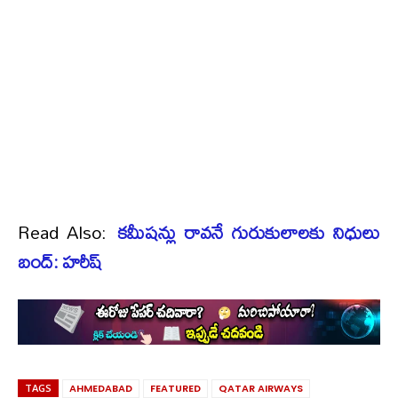
Read Also:
కమీషన్లు రావనే గురుకులాలకు నిధులు
బంద్: హరీష్
TAGS
AHMEDABAD
FEATURED
QATAR AIRWAYS