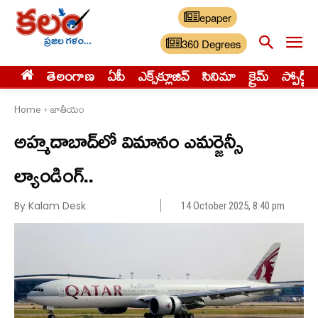
epaper
360 Degrees
తెలంగాణ
ఏపీ
ఎక్స్‌క్లూజివ్‌
సినిమా
క్రైమ్
స్పోర్ట్స్
Home
జాతీయం
అహ్మదాబాద్‌లో విమానం ఎమర్జెన్సీ
ల్యాండింగ్..
By Kalam Desk
14 October 2025, 8:40 pm