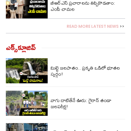
బీఆర్ఎస్ ప్రచారాలను తిప్పికొడతాం:
ఎంపీ చామల
READ MORE LATEST NEWS
>>
ఎక్స్‌క్లూజివ్‌
మిట్టె జలపాతం.. ప్రకృతి ఒడిలో భూతల
స్వర్గం!
వాగు దాటితేనే ఊరు: గైరాన్ తండా
జలపరీక్ష!