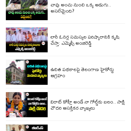
చావు అంచు నుంచి ఒక్క అడుగు..
అసలేమైంది?
లారీ ఓనర్ల సమస్యల పరిష్కారానికి కృషి
చేస్తా: ఎమ్మెల్సీ అంజిరెడ్డి
ఉచిత పథకాలపై తెలంగాణ హైకోర్టు
ఆగ్రహం
విరాట్ కోహ్లీ అండే నా గోల్డ్‌కు బలం.. సాక్షి
చౌదరి ఆసక్తికర వ్యాఖ్యలు