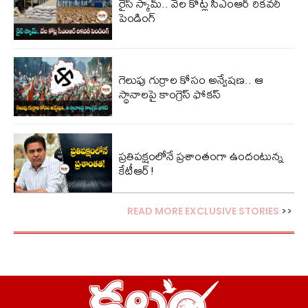
రైస్ స్కామ్.. వేల కోట్ల‌ సీఎంఆర్ రికవరీ
పెండింగ్
గెలుపు గుర్రాల కోసం అన్వేషణ.. ఆ
స్థానాలపై కాంగ్రెస్ ఫోకస్
ప్ర‌తిప‌క్షంలోనే ప్ర‌శాంతంగా ఉందంటున్న
కేటీఆర్!
READ MORE EXCLUSIVE STORIES
>>