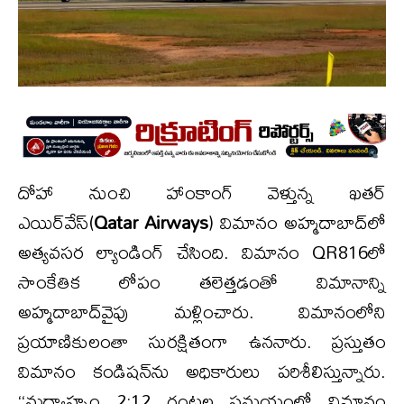
దోహా నుంచి హాంకాంగ్ వెళ్తున్న ఖతర్
ఎయిర్‌వేస్(
Qatar Airways
) విమానం అహ్మదాబాద్‌లో
అత్యవసర ల్యాండింగ్ చేసింది. విమానం QR816లో
సాంకేతిక లోపం తలెత్తడంతో విమానాన్ని
అహ్మదాబాద్‌వైపు మళ్లించారు. విమానంలోని
ప్రయాణికులంతా సురక్షితంగా ఉననారు. ప్రస్తుతం
విమానం కండిషన్‌ను అధికారులు పరిశీలిస్తున్నారు.
‘‘మధ్యాహ్నం 2:12 గంటల సమయంలో విమానం