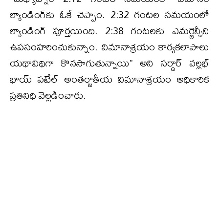
ల్యాండింగ్‌కు ఓకే చెప్పాం. 2:32 గంటల సమయంలో
ల్యాండింగ్ పూర్తయింది. 2:38 గంటలకు ఎమర్జెన్సీని
ఉపసంహరించుకున్నాం. విమానాశ్రయం కార్యకలాపాలు
యథావిథిగా కొనసాగుతున్నాయి’’ అని సర్దార్ వల్లభ్
భాయ్ పటేల్ అంతర్జాతీయ విమానాశ్రయం అధికారిక
ప్రతినిధి వెల్లడించారు.