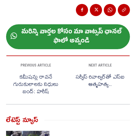
మ‌రిన్ని వార్త‌ల కోసం మా వాట్స‌ప్ ఛాన‌ల్
ఫాలో అవ్వండి
PREVIOUS ARTICLE
NEXT ARTICLE
కమీషన్లు రావనే
సర్వీస్ రివాల్వర్‌తో ఎస్ఐ
గురుకులాలకు నిధులు
ఆత్మహత్య..
బంద్: హరీష్
లేటెస్ట్ న్యూస్‌