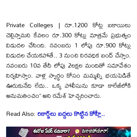
Private Colleges | రూ.1200 కోట్ల బకాయిలు
చెల్లిస్తామని కేవలం రూ.300 కోట్లు మాత్రమే ప్రభుత్వం
విడుదల చేసింది. నవంబరు 1 లోపు రూ.900 కోట్లు
విడుదల చేయకపోతే.. 3 నుంచి నిరవధిక బంద్ చేస్తాం.
నవంబరు 10వ తేదీ లోపు 2లక్షల మందితో సమావేశం
నిర్వహిస్తాం. వాళ్ల స్వార్థం కోసం మమ్మల్ని భయపెడితే
ఊరుకునేది లేదు.. ఒక్క పోలీసును కూడా కాలేజీలోకి
అనుమతించం’’ అని రమేశ్ హెచ్చరించారు.
Read Also:
రికార్డ్‌లు బద్దలు కొట్టిన కోహ్లీ..