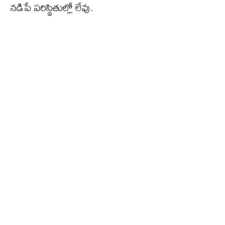
నడిపే పరిస్థితుల్లో లేవు.