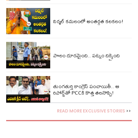
నిర్మల్ కమలంలో అంతర్గత కలకలం!
పొలం దూరమైంది.. పట్నం దిక్కైంది
తుంగతుర్తి కాంగ్రెస్‌ పంచాయితీ.. ఆ
రిపోర్ట్‌తో PCCకి కొత్త తలనొప్పి!
READ MORE EXCLUSIVE STORIES
>>