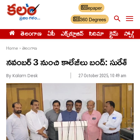
epaper
360 Degrees
తెలంగాణ
ఏపీ
ఎక్స్‌క్లూజివ్‌
సినిమా
క్రైమ్
స్పోర్ట్స్
Home
తెలంగాణ
నవంబర్ 3 నుంచి కాలేజీలు బంద్: సురేశ్
By Kalam Desk
27 October 2025, 10:49 am