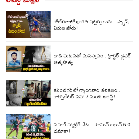
కోల్‌కతాలో భారత షట్లర్లు కాదు.. స్క్వాష్
వీరుల జోరు!
దాడి ఘటనతో మనస్తాపం.. ట్రాక్టర్ డ్రైవర్
ఆత్మహత్య
కరీంనగర్‌లో గ్యాంగ్‌వార్ కలకలం..
కార్పొరేటర్ సహా 7 మంది అరెస్ట్!
సహల్ హ్యాట్రిక్ వేట.. మోహన్ బగాన్ 6-0
ధమాకా!