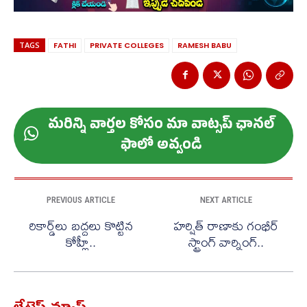
TAGS
FATHI
PRIVATE COLLEGES
RAMESH BABU
మ‌రిన్ని వార్త‌ల కోసం మా వాట్స‌ప్ ఛాన‌ల్
ఫాలో అవ్వండి
PREVIOUS ARTICLE
NEXT ARTICLE
రికార్డ్‌లు బద్దలు కొట్టిన
హర్షిత్ రాణాకు గంభీర్
కోహ్లీ..
స్ట్రాంగ్ వార్నింగ్..
లేటెస్ట్ న్యూస్‌