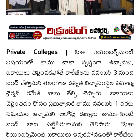
Private Colleges
| ఫీజు రియంబర్స్‌మెంట్
విషయంలో తాము చాలా స్పష్టంగా ఉన్నామని,
బకాయిలు చెల్లించకపోతే కాలేజీలను నవంబర్ 3 నుంచి
బంద్ చేస్తామని తెలంగాణ ఉన్నత విద్యాసంస్థల సమాఖ్య
ఛైర్మన్ రమేశ్ బాబు తేల్చి చెప్పారు. బకాయిలు
చెల్లించడం కోసం ప్రభుత్వానికి తాము నవంబర్ 1 వరకు
సమయం ఇచ్చామని ఆలోపు డబ్బులు జామకాకుంటే
బంద్ బాట పట్టితీరుతామని తెలిపారు. ‘‘ఫీజు
రీయింబ‌ర్స్‌మెంట్ బకాయిలు ఇవ్వకపోవడంతో కాలేజీలు