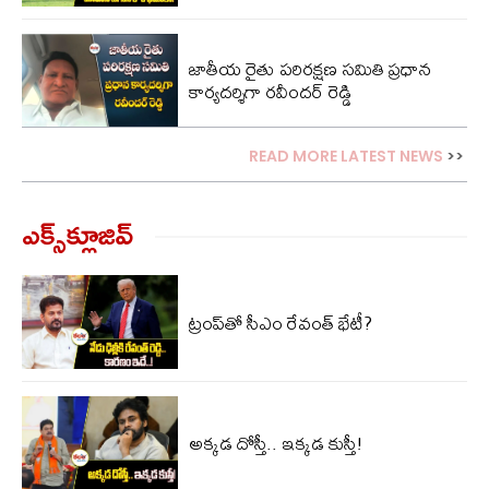
జాతీయ రైతు పరిరక్షణ సమితి ప్రధాన
కార్యదర్శిగా రవీందర్ రెడ్డి
READ MORE LATEST NEWS
>>
ఎక్స్‌క్లూజివ్‌
ట్రంప్‌తో సీఎం రేవంత్ భేటీ?
అక్కడ దోస్తీ.. ఇక్కడ కుస్తీ!