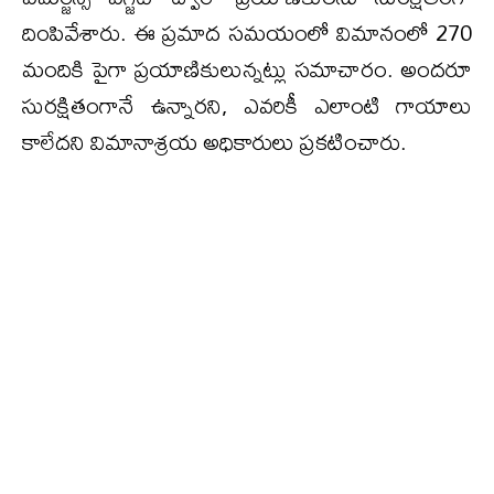
దింపివేశారు. ఈ ప్రమాద సమయంలో విమానంలో 270
మందికి పైగా ప్రయాణికులున్నట్లు సమాచారం. అందరూ
సురక్షితంగానే ఉన్నారని, ఎవరికీ ఎలాంటి గాయాలు
కాలేదని విమానాశ్రయ అధికారులు ప్రకటించారు.