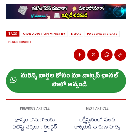
TAGS
CIVIL AVIATION MINISTRY
NEPAL
PASSENGERS SAFE
PLANE CRASH
మ‌రిన్ని వార్త‌ల కోసం మా వాట్స‌ప్ ఛాన‌ల్
ఫాలో అవ్వండి
PREVIOUS ARTICLE
NEXT ARTICLE
ధాన్యం కొనుగోలుకు
లక్ష్మీపురంలో వలస
పటిష్ట చర్యలు : కలెక్టర్
కార్మికుడి దారుణ హత్య