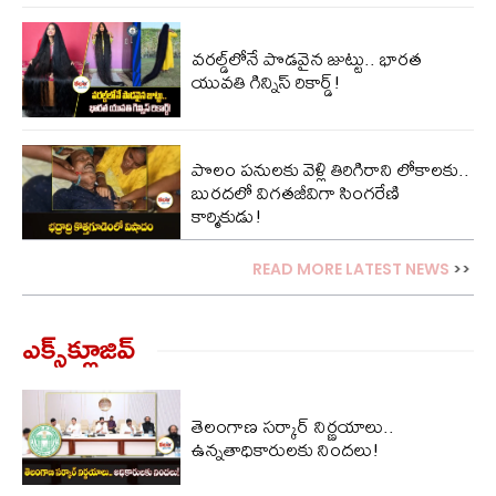
వ‌ర‌ల్డ్‌లోనే పొడ‌వైన జుట్టు.. భారత
యువతి గిన్నిస్ రికార్డ్‌!
పొలం పనులకు వెళ్లి తిరిగిరాని లోకాలకు..
బురదలో విగతజీవిగా సింగరేణి
కార్మికుడు!
READ MORE LATEST NEWS
>>
ఎక్స్‌క్లూజివ్‌
తెలంగాణ సర్కార్ నిర్ణయాలు..
ఉన్నతాధికారులకు నిందలు!