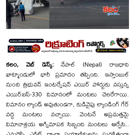
కలం, వెబ్ డెస్క్:
నేపాల్ (Nepal) రాజధాని
ఖాట్మాండులో భారీ ప్రమాదం తప్పింది. ఇస్తాంబుల్
నుంచి త్రిభువన్ ఇంటర్నేషన్ ఎయిర్ పోర్టుకు వస్తున్న
ఎయిర్‌బస్-330 విమానంలో మంటలు చెలరేగాయి.
విమానం ల్యాండ్ అవుతుండగా, కుడివైపు ల్యాండింగ్ గేర్
వద్ద మంటలు వచ్చాయి. వెంటనే అప్రమత్తమై
విమానాశ్రయ అగ్నిమాపక సిబ్బంది మంటలు ఆర్పేసి..
ఎమర్జెన్సీ ఎగ్జిట్ ద్వారా ప్రయాణికులను సురక్షితంగా