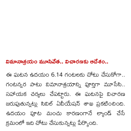
విమానాశ్రయం మూసివేత.. విచారణకు ఆదేశం..
ఈ ఘటన ఉదయం 6.14 గంటలకు చోటు చేసుకోగా..
గంటన్నర పాటు విమానాశ్రయాన్ని పూర్తిగా మూసేసి..
సహాయక చర్యలు చేపట్టారు. ఈ ఘటనపై విచారణ
జరుపుతున్నట్లు సివిల్ ఏవీయేషన్ శాఖ ప్రకటించింది.
ఉదయం పూట మంచు కారణంగానే ల్యాండ్ చేసే
క్రమంలో ఇది చోటు చేసుకున్నట్లు పేర్కొంది.