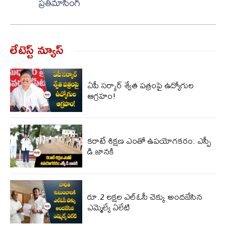
ప్రతిమాసింగ్
లేటెస్ట్ న్యూస్‌
ఏపీ స‌ర్కార్ శ్వేత ప‌త్రంపై ఉద్యోగుల
ఆగ్ర‌హం!
కరాటే శిక్షణ ఎంతో ఉపయోగకరం: ఎస్పీ
డి.జానకి
రూ.2 లక్షల ఎల్‌ఓసీ చెక్కు అందజేసిన
ఎమ్మెల్యే ఏలేటి