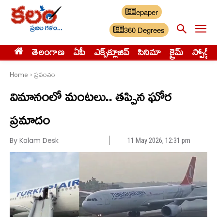
epaper
360 Degrees
తెలంగాణ
ఏపీ
ఎక్స్‌క్లూజివ్‌
సినిమా
క్రైమ్
స్పోర్ట్స్
Home
ప్రపంచం
విమానంలో మంటలు.. తప్పిన ఘోర
ప్రమాదం
By Kalam Desk
11 May 2026, 12:31 pm