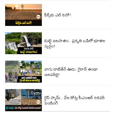
పీక్స్‌కు ఎల్‌ నినో!
మిట్టె జలపాతం.. ప్రకృతి ఒడిలో భూతల
స్వర్గం!
వాగు దాటితేనే ఊరు: గైరాన్ తండా
జలపరీక్ష!
రైస్ స్కామ్.. వేల కోట్ల‌ సీఎంఆర్ రికవరీ
పెండింగ్