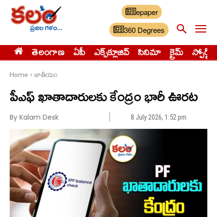
epaper
360 Degrees
తెలంగాణ
ఏపీ
ఎక్స్‌క్లూజివ్‌
సినిమా
క్రైమ్
స్పోర్ట్స్
Home
జాతీయం
పీఎఫ్ ఖాతాదారులకు కేంద్రం భారీ ఊరట
By Kalam Desk
8 July 2026, 1:52 pm