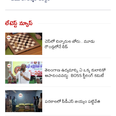
లేటెస్ట్ న్యూస్‌
చెస్‌లో చిన్నారుల జోరు.. మూడు
రౌండ్లలోనే లీడ్
తెలంగాణ ఉద్యమాన్ని ఏ ఒక్క కులానికో
ఆపాదించవద్దు: BOSS స్టీరింగ్ కమిటీ
పరకాలలో పీడీఎస్‌ బియ్యం పట్టివేత