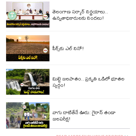
తెలంగాణ సర్కార్ నిర్ణయాలు..
ఉన్నతాధికారులకు నిందలు!
పీక్స్‌కు ఎల్‌ నినో!
మిట్టె జలపాతం.. ప్రకృతి ఒడిలో భూతల
స్వర్గం!
వాగు దాటితేనే ఊరు: గైరాన్ తండా
జలపరీక్ష!