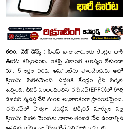
కలం, వెబ్ డెస్క్ :
పీఎఫ్ ఖాతాదారులకు కేంద్రం భారీ
ఊరట కల్పించింది. ఇకపై ఎలాంటి ఆలస్యం లేకుండా
రూ. 5 లక్షల వరకు అమౌంట్‌ను పొందేందుకు ఆటో
క్లెయిమ్ సెటిల్‌మెంట్ పద్దతికి కేంద్రం గ్రీన్ సిగ్నల్
ఇచ్చింది. దీనికి సంబంధించిన ఈపీఎఫ్‌(EPFO)లో కొత్త
డిజిటర్ వ్యవస్థ నేటి నుంచి అధికారికంగా ప్రారంభమైంది.
ఈపీఎఫ్‌లో కొత్తగా చేపట్టిన టెక్నికల్ మార్పుల వల్ల
క్లెయిమ్ సెటిల్ మెంట్‌కు వారాల తరబడి వేచి ఉండాల్సిన
అవసరం లేకుండా రోజుల్లోనే పని పూర్తి కానుంది.