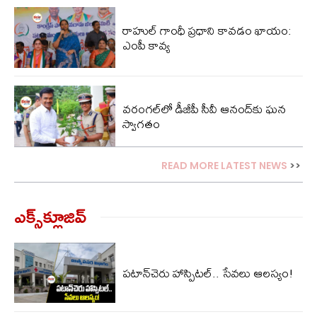
రాహుల్ గాంధీ ప్రధాని కావడం ఖాయం:
ఎంపీ కావ్య
వరంగల్‌లో డీజీపీ సీవీ ఆనంద్‌కు ఘన
స్వాగతం
READ MORE LATEST NEWS
>>
ఎక్స్‌క్లూజివ్‌
పటాన్‌చెరు హాస్పిటల్.. సేవలు ఆలస్యం!