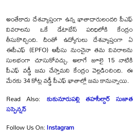
అంతేకాదు దేశవ్యాప్తంగా ఉన్న ఖాతాదారులందరి పీఎఫ్
వివరాలను ఒకే డేటాబేస్ పరిధిలోకి కేంద్రం
తీసుకొచ్చింది. దీంతో ఉద్యోగులు దేశవ్యాప్తంగా ఏ
ఈపీఎఫ్ (EPFO) ఆఫీసు నుంచైనా తమ వివరాలను
సులభంగా చూసుకోవచ్చు. అలాగే జూలై 15 నాటికి
పీఎఫ్ వడ్డీ జమ చేస్తామని కేంద్రం వెల్లడించింది. ఈ
మేరకు 34 కోట్ల వడ్డీ పీఎఫ్ ఖాతాల్లో జమ కానున్నాయి.
Read Also:
కుకునూరుపల్లి తహసీల్దార్ సుజాత
సస్పెన్షన్
Follow Us On:
Instagram