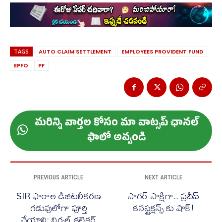
TAGS
AUTO CLAIM SETTLEMENT
EMPLOYEES PROVIDENT FUND
EPFO
PF
మ‌రిన్ని వార్త‌ల కోసం మా వాట్స‌ప్ ఛాన‌ల్
ఫాలో అవ్వండి
PREVIOUS ARTICLE
NEXT ARTICLE
SIR ఫారాల డిజిటలీకరణ
సాగర్ సాక్షిగా.. ప్రదీప్
గడువులోగా పూర్తి
కనస్ట్రక్షన్స్ కు షాక్!
చేయాలి: నిర్మల్ కలెక్టర్