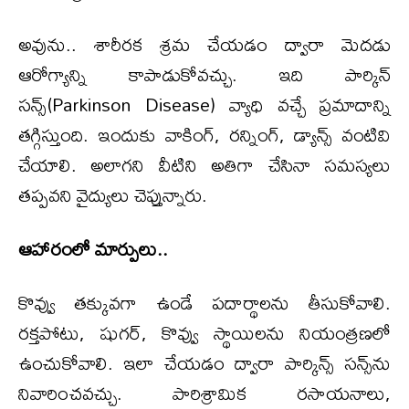
అవును.. శారీరక శ్రమ చేయడం ద్వారా మెదడు
ఆరోగ్యాన్ని కాపాడుకోవచ్చు. ఇది పార్కిన్‌
సన్స్(Parkinson Disease) వ్యాధి వచ్చే ప్రమాదాన్ని
తగ్గిస్తుంది. ఇందుకు వాకింగ్, రన్నింగ్, డ్యాన్స్ వంటివి
చేయాలి. అలాగని వీటిని అతిగా చేసినా సమస్యలు
తప్పవని వైద్యులు చెప్తున్నారు.
ఆహారంలో మార్పులు..
కొవ్వు తక్కువగా ఉండే పదార్థాలను తీసుకోవాలి.
రక్తపోటు, షుగర్, కొవ్వు స్థాయిలను నియంత్రణలో
ఉంచుకోవాలి. ఇలా చేయడం ద్వారా పార్కిన్స్ సన్స్‌ను
నివారించవచ్చు. పారిశ్రామిక రసాయనాలు,