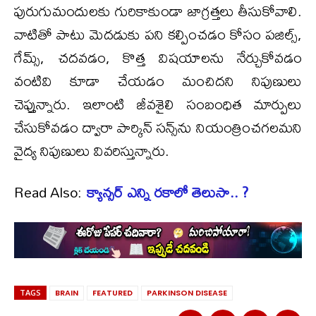
పురుగుమందులకు గురికాకుండా జాగ్రత్తలు తీసుకోవాలి.
వాటితో పాటు మెదడుకు పని కల్పించడం కోసం పజిల్స్,
గేమ్స్, చదవడం, కొత్త విషయాలను నేర్చుకోవడం
వంటివి కూడా చేయడం మంచిదని నిపుణులు
చెప్తున్నారు. ఇలాంటి జీవశైలి సంబంధిత మార్పులు
చేసుకోవడం ద్వారా పార్కిన్ సన్స్‌ను నియంత్రించగలమని
వైద్య నిపుణులు వివరిస్తున్నారు.
Read Also:
క్యాన్సర్ ఎన్ని రకాలో తెలుసా.. ?
TAGS
BRAIN
FEATURED
PARKINSON DISEASE