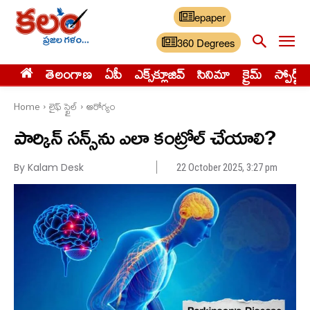
epaper
360 Degrees
తెలంగాణ
ఏపీ
ఎక్స్‌క్లూజివ్‌
సినిమా
క్రైమ్
స్పోర్ట్స్
Home
లైఫ్ స్టైల్
ఆరోగ్యం
పార్కిన్ సన్స్‌ను ఎలా కంట్రోల్ చేయాలి?
By Kalam Desk
22 October 2025, 3:27 pm