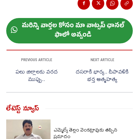
మ‌రిన్ని వార్త‌ల కోసం మా వాట్స‌ప్ ఛాన‌ల్
ఫాలో అవ్వండి
PREVIOUS ARTICLE
NEXT ARTICLE
పలు జిల్లాలకు వరద
దసరాకి భార్య.. దీపావళికి
ముప్పు..
భర్త ఆత్మహత్య
లేటెస్ట్ న్యూస్‌
ఎమ్మెల్యే తెల్లం వెంకట్రావుకు తప్పిన
ప్రమాదం