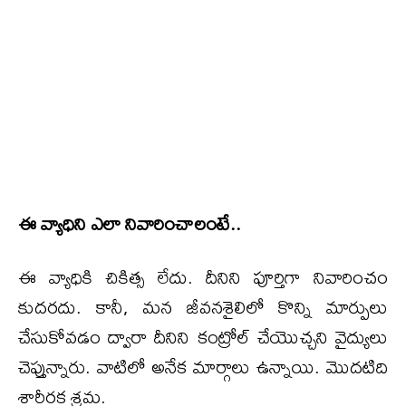
ఈ వ్యాధిని ఎలా నివారించాలంటే..
ఈ వ్యాధికి చికిత్స లేదు. దీనిని పూర్తిగా నివారించం
కుదరదు. కానీ, మన జీవనశైలిలో కొన్ని మార్పులు
చేసుకోవడం ద్వారా దీనిని కంట్రోల్ చేయొచ్చని వైద్యులు
చెప్తున్నారు. వాటిలో అనేక మార్గాలు ఉన్నాయి. మొదటిది
శారీరక శ్రమ.