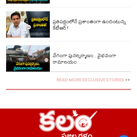
ప్ర‌తిప‌క్షంలోనే ప్ర‌శాంతంగా ఉందంటున్న
కేటీఆర్!
వేగంగా పునర్నిర్మాణం.. వైభవంగా
రామాలయం
READ MORE EXCLUSIVE STORIES
>>