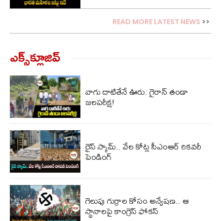
READ MORE LATEST NEWS
>>
ఎక్స్‌క్లూజివ్‌
వాగు దాటితేనే ఊరు: గైరాన్ తండా
జలపరీక్ష!
రైస్ స్కామ్.. వేల కోట్ల‌ సీఎంఆర్ రికవరీ
పెండింగ్
గెలుపు గుర్రాల కోసం అన్వేషణ.. ఆ
స్థానాలపై కాంగ్రెస్ ఫోకస్