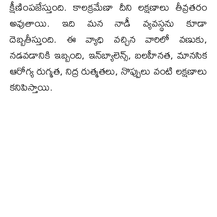
క్షీణింపజేస్తుంది. కాలక్రమేణా దీని లక్షణాలు తీవ్రతరం
అవుతాయి. ఇది మన నాడీ వ్యవస్థను కూడా
దెబ్బతీస్తుంది. ఈ వ్యాధి వచ్చిన వారిలో వణుకు,
నడవడానికి ఇబ్బంది, ఇన్‌బ్యాలెన్స్, బలహీనత, మానసిక
ఆరోగ్య రుగ్మత, నిద్ర రుత్మతలు, నొప్పులు వంటి లక్షణాలు
కనిపిస్తాయి.