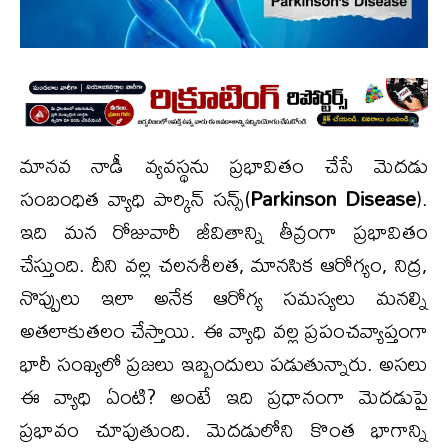
మానవ నాడీ వ్యవస్థను ప్రభావితం చేసే మెదడు
సంబంధిత వ్యాధి పార్కిన్ సన్స్(
Parkinson Disease
).
ఇది మన రోజువారీ జీవితాన్ని తీవ్రంగా ప్రభావితం
చేస్తుంది. దీని వల్ల చలనశీలత, మానసిక ఆరోగ్యం, నిద్ర,
నొప్పులు ఇలా అనేక ఆరోగ్య సమస్యలు మనల్ని
అతలాకుతలం చేస్తాయి. ఈ వ్యాధి వల్ల ప్రపంచవ్యాప్తంగా
భారీ సంఖ్యలో ప్రజలు ఇబ్బందులు పడుతున్నారు. అసలు
ఈ వ్యాధి ఏంటి? అంటే ఇది ప్రధానంగా మెదడుపై
ప్రభావం చూపుతుంది. మెదడులోని కొంత భాగాన్ని