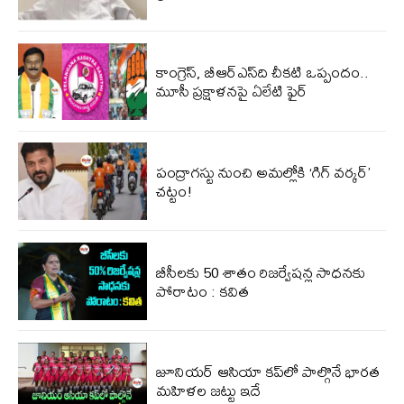
కాంగ్రెస్, బీఆర్ఎస్‌ది చీకటి ఒప్పందం..
మూసీ ప్రక్షాళనపై ఏలేటి ఫైర్
పంద్రాగస్టు నుంచి అమల్లోకి ‘గిగ్ వర్కర్’
చట్టం!
బీసీలకు 50 శాతం రిజర్వేషన్ల సాధనకు
పోరాటం : కవిత
జూనియర్ ఆసియా కప్‌లో పాల్గొనే భారత
మహిళల జట్టు ఇదే