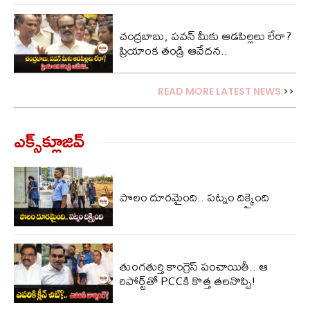
చంద్ర‌బాబు, ప‌వ‌న్ మీకు ఆడ‌పిల్ల‌లు లేరా?
ప్రియాంక తండ్రి ఆవేద‌న‌..
READ MORE LATEST NEWS
>>
ఎక్స్‌క్లూజివ్‌
పొలం దూరమైంది.. పట్నం దిక్కైంది
తుంగతుర్తి కాంగ్రెస్‌ పంచాయితీ.. ఆ
రిపోర్ట్‌తో PCCకి కొత్త తలనొప్పి!