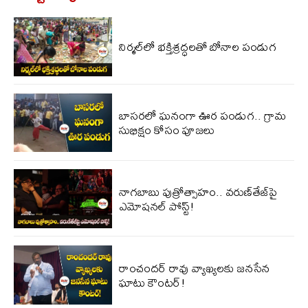
నిర్మల్‌లో భక్తిశ్రద్ధలతో బోనాల పండుగ
బాసరలో ఘనంగా ఊర పండుగ.. గ్రామ
సుభిక్షం కోసం పూజలు
నాగ‌బాబు పుత్రోత్సాహం.. వ‌రుణ్‌తేజ్‌పై
ఎమోష‌న‌ల్ పోస్ట్!
రాంచందర్ రావు వ్యాఖ్యలకు జనసేన
ఘాటు కౌంటర్!