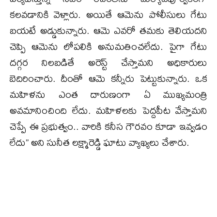
కలవడానికి వెళ్లారు. అయితే ఆమెను పోలీసులు గేటు
బయటే అడ్డుకున్నారు. ఆమె ఎవరో తమకు తెలియదని
చెప్పి ఆమెను లోపలికి అనుమతించలేదు. పైగా గేటు
దగ్గర నిలబడితే అరెస్ట్ చేస్తామని అధికారులు
బెదిరించారు. దీంతో ఆమె కన్నీరు పెట్టుకున్నారు. ఒక
మహిళను ఎంత దారుణంగా ఏ ముఖ్యమంత్రి
అవమానించింది లేదు. మహిళలకు పెద్దపీట వేస్తామని
చెప్పే ఈ ప్రభుత్వం.. వారికి కనీస గౌరవం కూడా ఇవ్వడం
లేదు’’ అని సునీత లక్ష్మారెడ్డి ఘాటు వ్యాఖ్యలు చేశారు.