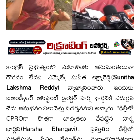
కాంగ్రెస్ ప్రభుత్వంలో మహిళలకు ఇసుమంతయినా
గౌరవం లేదని ఎమ్మెల్యే సునీత లక్ష్మారెడ్డి(
Sunitha
Lakshma Reddy
) వ్యాఖ్యానించారు. ఇందుకు
ఐఅండ్పీఆర్ అసిస్టెంట్ డైరెక్టర్ హర్ష భార్గవికి ఎదురైన
చేదు అనుభవం నిలువెత్తు నిదర్శనమని అన్నారు. ‘‘ఢిల్లీలో
CPROగా కొత్తగా బాధ్యతలు చేపట్టిన హర్ష
భార్గవి(Harsha Bhargavi).. ప్రస్తుతం ఢిల్లీలో
పర్యటిస్తున్న సీఎం రేవంత్‌ను మర్యాదపూర్వకంగా