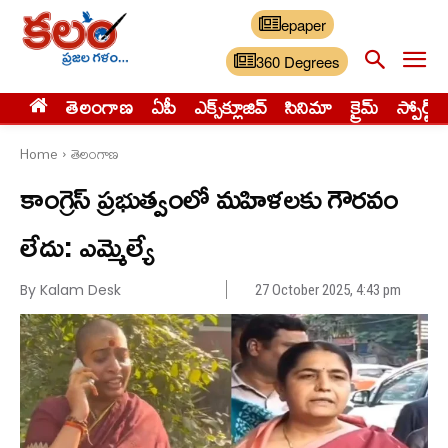
epaper
360 Degrees
తెలంగాణ
ఏపీ
ఎక్స్‌క్లూజివ్‌
సినిమా
క్రైమ్
స్పోర్ట్స్
Home
తెలంగాణ
కాంగ్రెస్ ప్రభుత్వంలో మహిళలకు గౌరవం
లేదు: ఎమ్మెల్యే
By Kalam Desk
27 October 2025, 4:43 pm