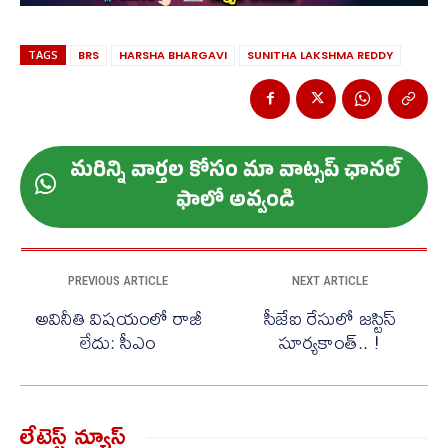
TAGS
BRS
HARSHA BHARGAVI
SUNITHA LAKSHMA REDDY
మ‌రిన్ని వార్త‌ల కోసం మా వాట్స‌ప్ ఛాన‌ల్
ఫాలో అవ్వండి
PREVIOUS ARTICLE
NEXT ARTICLE
అవినీతి విషయంలో రాజీ
సీజేఐ రేసులో జస్టిస్
లేదు: సీఎం
సూర్యకాంత్.. !
లేటెస్ట్ న్యూస్‌