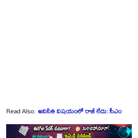
Read Also:
అవినీతి విషయంలో రాజీ లేదు: సీఎం