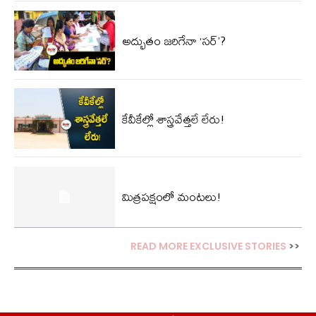
అద్భుతం జరిగేనా ‘సర్’?
కేవీకేల్లో శాస్త్రవేత్తలే లేరు!
మిత్రపక్షంలో మంటలు!
READ MORE EXCLUSIVE STORIES
>>