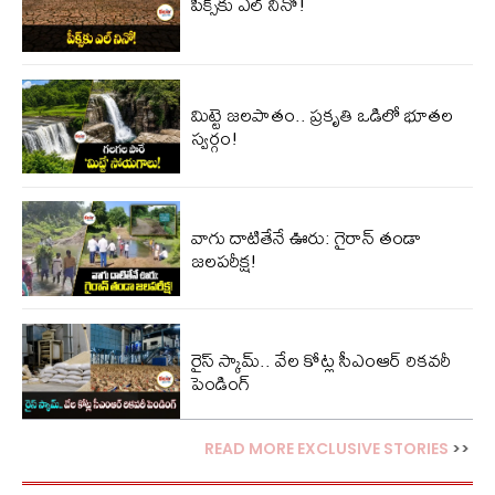
పీక్స్‌కు ఎల్‌ నినో!
మిట్టె జలపాతం.. ప్రకృతి ఒడిలో భూతల
స్వర్గం!
వాగు దాటితేనే ఊరు: గైరాన్ తండా
జలపరీక్ష!
రైస్ స్కామ్.. వేల కోట్ల‌ సీఎంఆర్ రికవరీ
పెండింగ్
READ MORE EXCLUSIVE STORIES
>>