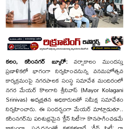
కలం, కరీంనగర్ బ్యూరో:
వర్షాకాలం ముందస్తు
ప్రణాళికలో భాగంగా నిర్వహించనున్న వనమహోత్సవ
కార్యక్రమంపై నగరపాలక సంస్థ సమావేశ మందిరంలో
నగర మేయర్ కొలగాని శ్రీనివాస్ (Mayor Kolagani
Srinivas) అధ్యక్షతన అధికారులతో సమీక్ష సమావేశం
నిర్వహించారు. ఈ సందర్భంగా మేయర్ మాట్లాడుతూ..
కరీంనగర్‌ను పరిశుభ్రమైన ‘క్లీన్ సిటీ’గా కొనసాగించడమే
కాకుండా, పచ్చదనంతో కళకళలాడే ‘గ్రీన్ సిటీ’ గా