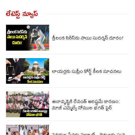
లేటెస్ట్ న్యూస్‌
శ్రీలంక సిరీస్‌కు సాయి సుదర్శన్‌ దూరం!
లాయర్లకు సుప్రీం కోర్ట్ కీలక సూచనలు
అనావృష్టికి రేవంత్ అరిష్టమే కారణం:
మాజీ ఎమ్మెల్యే నోముల భగత్ ఫైర్
సైనికుల సేవకు సెల్యూట్.. రైతులకు ఘన