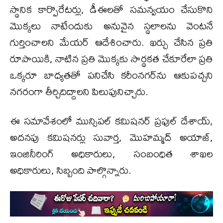
స్థానిక కార్పొరేటర్లు, డీఈలతో సమన్వయం చేసుకొని
మొక్కలు నాటేందుకు అనువైన స్థలాలను వెంటనే
గుర్తించాలని మేయర్ ఆదేశించారు. ఖర్చు చేసిన ప్రతి
రూపాయికి, నాటిన ప్రతి మొక్కకు సార్థకత చేకూరేలా ప్రతి
ఒక్కరూ బాధ్యతతో పనిచేసి కరీంనగర్‌ను ఆకుపచ్చని
నగరంగా తీర్చిదిద్దాలని పిలుపునిచ్చారు.
ఈ సమావేశంలో మున్సిపల్ కమిషనర్ ప్రఫుల్ దేశాయ్,
అదనపు కమిషనర్లు సువార్త, మొహమ్మద్ అయాజ్,
ఇంజినీరింగ్ అధికారులు, సంబంధిత శాఖల
అధికారులు, సిబ్బంది పాల్గొన్నారు.