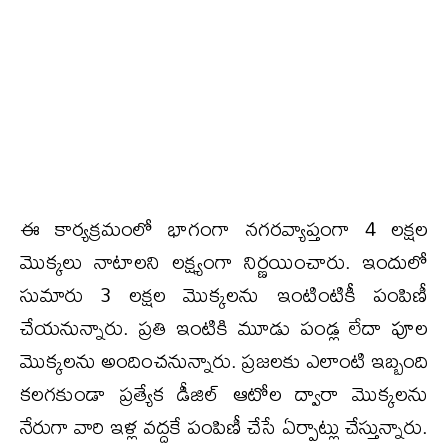
ఈ కార్యక్రమంలో భాగంగా నగరవ్యాప్తంగా 4 లక్షల
మొక్కలు నాటాలని లక్ష్యంగా నిర్ణయించారు. ఇందులో
సుమారు 3 లక్షల మొక్కలను ఇంటింటికీ పంపిణీ
చేయనున్నారు. ప్రతి ఇంటికి మూడు పండ్ల లేదా పూల
మొక్కలను అందించనున్నారు. ప్రజలకు ఎలాంటి ఇబ్బంది
కలగకుండా ప్రత్యేక డీజిల్ ఆటోల ద్వారా మొక్కలను
నేరుగా వారి ఇళ్ల వద్దకే పంపిణీ చేసే ఏర్పాట్లు చేస్తున్నారు.