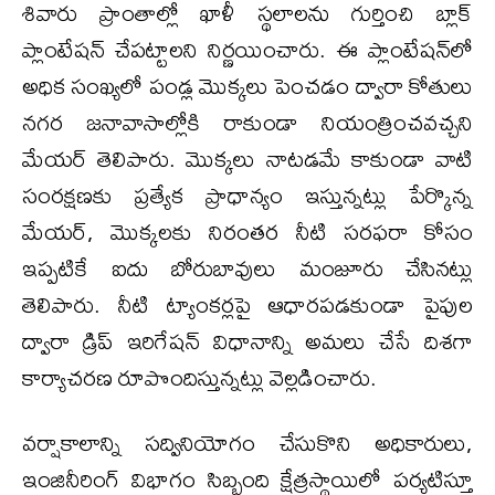
శివారు ప్రాంతాల్లో ఖాళీ స్థలాలను గుర్తించి బ్లాక్
ప్లాంటేషన్ చేపట్టాలని నిర్ణయించారు. ఈ ప్లాంటేషన్‌లో
అధిక సంఖ్యలో పండ్ల మొక్కలు పెంచడం ద్వారా కోతులు
నగర జనావాసాల్లోకి రాకుండా నియంత్రించవచ్చని
మేయర్ తెలిపారు. మొక్కలు నాటడమే కాకుండా వాటి
సంరక్షణకు ప్రత్యేక ప్రాధాన్యం ఇస్తున్నట్లు పేర్కొన్న
మేయర్, మొక్కలకు నిరంతర నీటి సరఫరా కోసం
ఇప్పటికే ఐదు బోరుబావులు మంజూరు చేసినట్లు
తెలిపారు. నీటి ట్యాంకర్లపై ఆధారపడకుండా పైపుల
ద్వారా డ్రిప్ ఇరిగేషన్ విధానాన్ని అమలు చేసే దిశగా
కార్యాచరణ రూపొందిస్తున్నట్లు వెల్లడించారు.
వర్షాకాలాన్ని సద్వినియోగం చేసుకొని అధికారులు,
ఇంజినీరింగ్ విభాగం సిబ్బంది క్షేత్రస్థాయిలో పర్యటిస్తూ