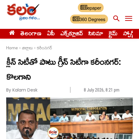
epaper
360 Degrees
తెలంగాణ
ఏపీ
ఎక్స్‌క్లూజివ్‌
సినిమా
క్రైమ్
స్పోర్ట్స్
Home
జిల్లాలు
కరీంనగర్
క్లీన్ సిటీతో పాటు గ్రీన్ సిటీగా కరీంనగర్:
కొలగాని
By Kalam Desk
8 July 2026, 8:21 pm