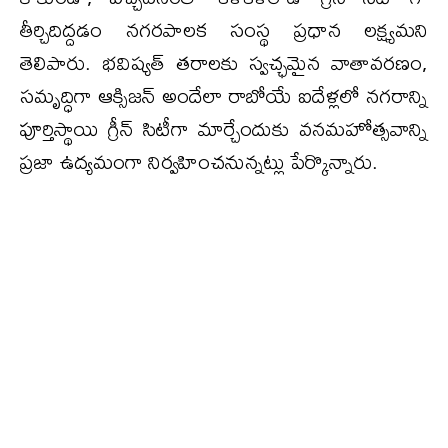
తీర్చిదిద్దడం నగరపాలక సంస్థ ప్రధాన లక్ష్యమని
తెలిపారు. భవిష్యత్ తరాలకు స్వచ్ఛమైన వాతావరణం,
సమృద్ధిగా ఆక్సిజన్ అందేలా రాబోయే ఐదేళ్లలో నగరాన్ని
పూర్తిస్థాయి గ్రీన్ సిటీగా మార్చేందుకు వనమహోత్సవాన్ని
ప్రజా ఉద్యమంగా నిర్వహించనున్నట్లు పేర్కొన్నారు.