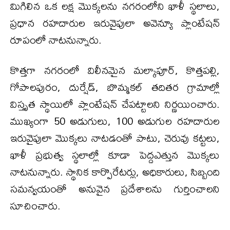
మిగిలిన ఒక లక్ష మొక్కలను నగరంలోని ఖాళీ స్థలాలు,
ప్రధాన రహదారుల ఇరువైపులా అవెన్యూ ప్లాంటేషన్
రూపంలో నాటనున్నారు.
కొత్తగా నగరంలో విలీనమైన మల్కాపూర్, కొత్తపల్లి,
గోపాలపురం, దుర్షేడ్, బొమ్మకల్ తదితర గ్రామాల్లో
విస్తృత స్థాయిలో ప్లాంటేషన్ చేపట్టాలని నిర్ణయించారు.
ముఖ్యంగా 50 అడుగులు, 100 అడుగుల రహదారుల
ఇరువైపులా మొక్కలు నాటడంతో పాటు, చెరువు కట్టలు,
ఖాళీ ప్రభుత్వ స్థలాల్లో కూడా పెద్దఎత్తున మొక్కలు
నాటనున్నారు. స్థానిక కార్పొరేటర్లు, అధికారులు, సిబ్బంది
సమన్వయంతో అనువైన ప్రదేశాలను గుర్తించాలని
సూచించారు.