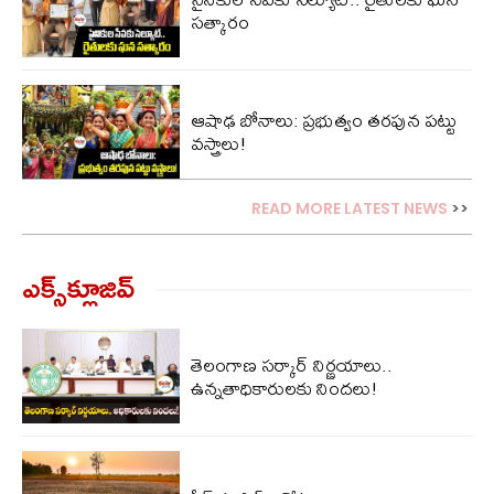
సత్కారం
ఆషాఢ బోనాలు: ప్రభుత్వం తరపున పట్టు
వస్త్రాలు!
READ MORE LATEST NEWS
>>
ఎక్స్‌క్లూజివ్‌
తెలంగాణ సర్కార్ నిర్ణయాలు..
ఉన్నతాధికారులకు నిందలు!