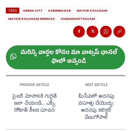
TAGS
GREEN CITY
KARIMNAGAR
MAYOR KOLAGANI
MAYOR KOLAGANI SRINIVAS
VANAMAHOTSAVAM
మ‌రిన్ని వార్త‌ల కోసం మా వాట్స‌ప్ ఛాన‌ల్
ఫాలో అవ్వండి
PREVIOUS ARTICLE
NEXT ARTICLE
సైబర్ మోసానికి గురైతే
​మీసేవలో అద‌న‌పు
ఇలా చేయండి.. ఎస్పీ
వసూళ్లు చేయొద్దు:
రోహిత్ కీల‌క సూచ‌న‌
అదనపు కలెక్టర్
వేణుగోపాల్