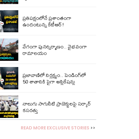
ప్ర‌తిప‌క్షంలోనే ప్ర‌శాంతంగా
ఉందంటున్న కేటీఆర్!
వేగంగా పునర్నిర్మాణం.. వైభవంగా
రామాలయం
ప్రజావాణిలో నిర్లక్ష్యం.. పెండింగ్‌లో
50 శాతానికి పైగా అప్లికేషన్లు
నాలుగు సాగునీటి ప్రాజెక్టులపై సర్కార్
కసరత్తు
READ MORE EXCLUSIVE STORIES
>>