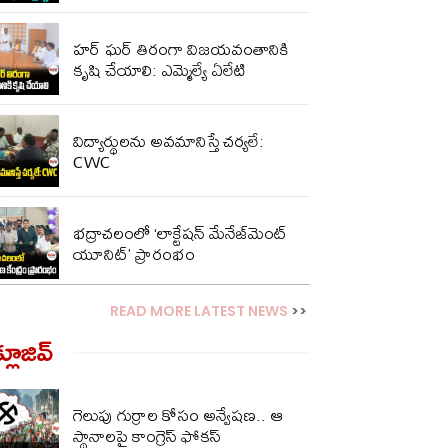
హర్ ఘర్ తిరంగా విజయవంతానికి
కృషి చేయాలి: ఎమ్మెల్యే ఏలేటి
విద్యార్థులను అవమానిస్తే చర్యలే:
CWC
భద్రాచలంలో ‘లాక్టేషన్ మేనేజ్‌మెంట్
యూనిట్’ ప్రారంభం
READ MORE LATEST NEWS
>>
్లూజివ్‌
గెలుపు గుర్రాల కోసం అన్వేషణ.. ఆ
స్థానాలపై కాంగ్రెస్ ఫోకస్