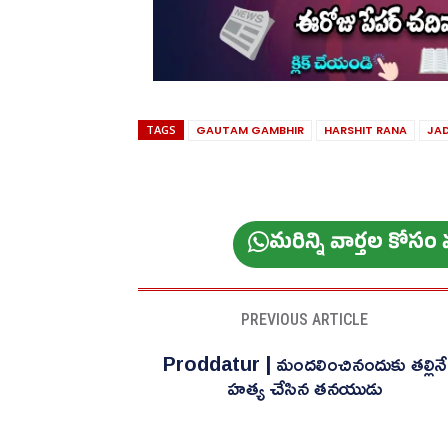
TAGS
GAUTAM GAMBHIR
HARSHIT RANA
JA
మ‌రిన్ని వార్త‌ల కోస
PREVIOUS ARTICLE
Proddatur | మందలించినందుకు తల్లినే
హత్య చేసిన తనయుడు