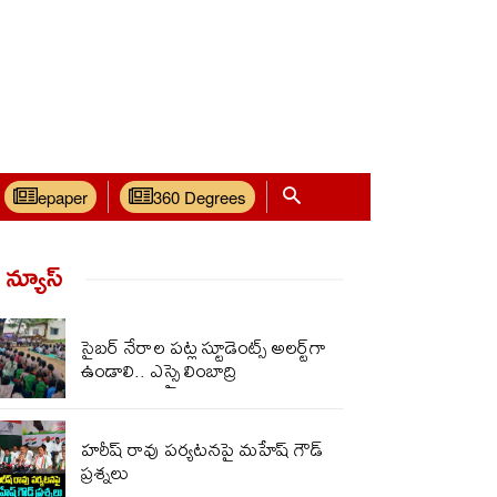
epaper
360 Degrees
్ న్యూస్‌
సైబర్ నేరాల పట్ల స్టూడెంట్స్ అలర్ట్‌గా
ఉండాలి.. ఎస్సై లింబాద్రి
హరీష్ రావు పర్యటనపై మహేష్ గౌడ్
ప్రశ్నలు