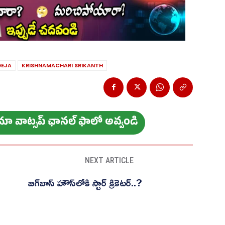
DEJA
KRISHNAMACHARI SRIKANTH
ం మా వాట్స‌ప్ ఛాన‌ల్ ఫాలో అవ్వండి
NEXT ARTICLE
బిగ్‌బాస్ హౌస్‌లోకి స్టార్ క్రికెటర్..?