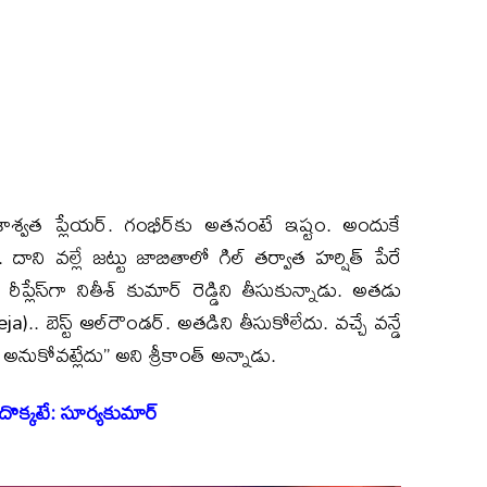
శ్వత ప్లేయర్. గంభీర్‌కు అతనంటే ఇష్టం. అందుకే
. దాని వల్లే జట్టు జాబితాలో గిల్ తర్వాత హర్షిత్ పేరే
్లేస్‌గా నితీశ్ కుమార్ రెడ్డిని తీసుకున్నాడు. అతడు
.. బెస్ట్ ఆల్‌రౌండర్. అతడిని తీసుకోలేదు. వచ్చే వన్డే
అనుకోవట్లేదు’’ అని శ్రీకాంత్ అన్నాడు.
 అదొక్కటే: సూర్యకుమార్