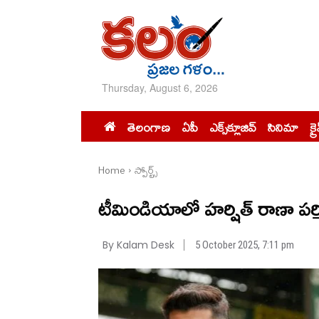
Thursday, August 6, 2026
తెలంగాణ
ఏపీ
ఎక్స్‌క్లూజివ్‌
సినిమా
క్ర
Home
స్పోర్ట్స్‌
టీమిండియాలో హర్షిత్ రాణా పర్మ
By Kalam Desk
5 October 2025, 7:11 pm