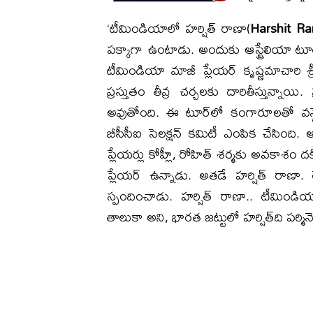
‘టీమిండియాలో హర్షిత్ రాణా(
Harshit Ra
పక్కాగా ఉంటాడు. అందుకు ఆస్ట్రేలియా టూర్‌కు
టీమిండియా మాజీ ప్లేయర్ కృష్ణమాచారి శ్
ప్రస్తుతం తీవ్ర చర్చలకు దారితీస్తున్నాయి
అవుతోంది. ఈ టూర్‌లో కంగారూలతో వన్డే
బీసీసీఐ సెలక్షన్ కమిటీ ఎంపిక చేసింది
ప్లేయర్లు కోహ్లీ, రోహిత్ శర్మకు అవకాశం ద
ప్లేయర్ ఉన్నాడు. అతడే హర్షిత్ రాణా.
స్పందించాడు. హర్షిత్ రాణా.. టీమిం
తాలుకా అని, భారత జట్టులో హర్షిత్‌ది పర్మినెం