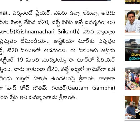
na
).. పర్మనెంట్ ప్లేయర్. ఎవరు ఉన్నా లేకున్నా అతడు
 సెలక్ట్ చేసిన టీ20, వస్డే సిరీస్ జట్లే నిదర్శనం’ అని
రీకాంత్(Krishnamachari Srikanth) చేసిన వ్యాఖ్యలు
. ప్రస్తుతం టీమిండియా.. ఆస్ట్రేలియా టూర్‌కు సన్నద్ధం
, టీ20 సిరీస్‌లలో ఆడనుంది. ఈ సిరీస్‌లకు జట్లను
. అక్టోబర్ 19 నుంచి మొదలైయ్యే ఈ టూర్‌లో సీనియర్
క్కింది. వారు కాకుండా టీ20, వన్డే జట్లలో కామన్‌గా ఒక
 రెండు జట్లలో హర్షిత్ ఉండటంపై శ్రీకాంత్ తాజాగా
డియా హెడ్ కోచ్ గౌతమ్ గంభీర్(Gautam Gambhir)
ట్ ప్లేస్ అని విమర్శించాడు శ్రీకాంత్.