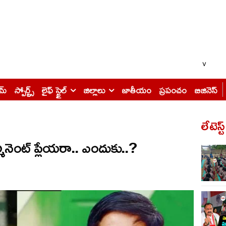
v
ైమ్
స్పోర్ట్స్
లైఫ్ స్టైల్
జిల్లాలు
జాతీయం
ప్రపంచం
బిజినెస్
లేటెస్ట
ినెంట్ ప్లేయరా.. ఎందుకు..?