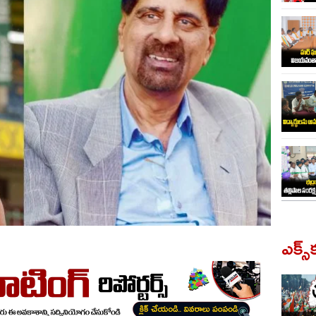
ఎక్స్‌క