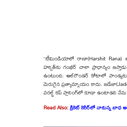
‘‘టీమిండియాలో రాణా(Harshit Rana) శా
హర్షిత్‌కు గంభీర్ చాలా ప్రాధాన్యం ఇస్తాడు
ఉంటుంది. ఆల్‌రౌండర్ కోటాలో పాండ్యకు రీప
మెరుగైన ప్రత్యామ్నాయం కాదు. జడేజా(Jadeja)
వరల్డ్ కప్ ప్లానింగ్‌లో కూడా ఉంటాడని నేను 
Read Also:
క్రికెట్ కెరీర్‌లో నాకున్న బాధ