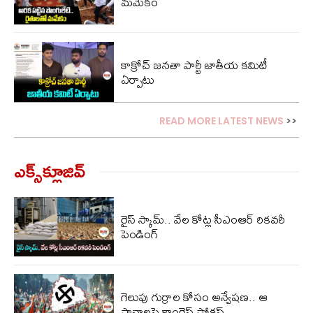
మమేకం
కాక్రోచ్ జనతా పార్టీ జాతీయ కమిటీ
ఏర్పాటు
READ MORE LATEST NEWS
>>
ఎక్స్‌క్లూజివ్‌
రైస్ స్కామ్.. వేల కోట్ల‌ సీఎంఆర్ రికవరీ
పెండింగ్
గెలుపు గుర్రాల కోసం అన్వేషణ.. ఆ
స్థానాలపై కాంగ్రెస్ ఫోకస్