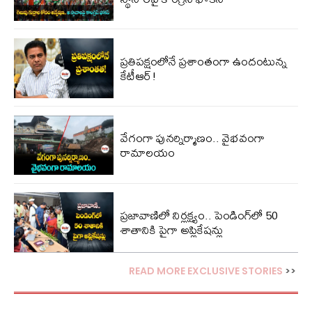
ప్ర‌తిప‌క్షంలోనే ప్ర‌శాంతంగా ఉందంటున్న
కేటీఆర్!
వేగంగా పునర్నిర్మాణం.. వైభవంగా
రామాలయం
ప్రజావాణిలో నిర్లక్ష్యం.. పెండింగ్‌లో 50
శాతానికి పైగా అప్లికేషన్లు
READ MORE EXCLUSIVE STORIES
>>