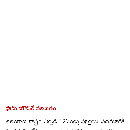
ఫామ్ హౌస్‌కే పరిమితం
తెలంగాణ రాష్ట్రం ఏర్పడి 12ఏండ్లు పూర్తయి పదమూడో