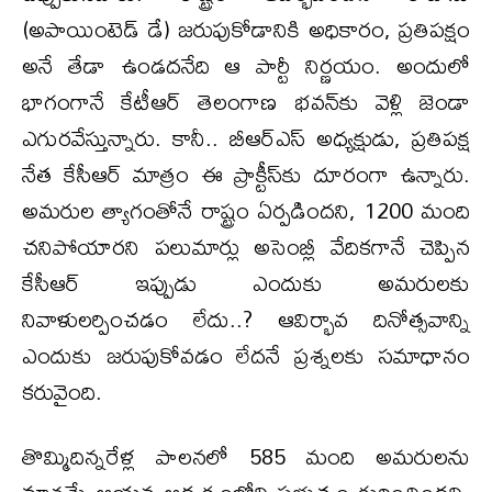
(అపాయింటెడ్ డే) జరుపుకోడానికి అధికారం, ప్రతిపక్షం
అనే తేడా ఉండదనేది ఆ పార్టీ నిర్ణయం. అందులో
భాగంగానే కేటీఆర్ తెలంగాణ భవన్‌కు వెళ్లి జెండా
ఎగురవేస్తున్నారు. కానీ.. బీఆర్ఎస్ అధ్యక్షుడు, ప్రతిపక్ష
నేత కేసీఆర్ మాత్రం ఈ ప్రాక్టీస్‌కు దూరంగా ఉన్నారు.
అమరుల త్యాగంతోనే రాష్ట్రం ఏర్పడిందని, 1200 మంది
చనిపోయారని పలుమార్లు అసెంబ్లీ వేదికగానే చెప్పిన
కేసీఆర్ ఇప్పుడు ఎందుకు అమరులకు
నివాళులర్పించడం లేదు..? ఆవిర్భావ దినోత్సవాన్ని
ఎందుకు జరుపుకోవడం లేదనే ప్రశ్నలకు సమాధానం
కరువైంది.
తొమ్మిదిన్నరేళ్ల పాలనలో 585 మంది అమరులను