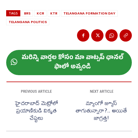
TAGS
BRS
KCR
KTR
TELANGANA FORMATION DAY
TELANGANA POLITICS
మ‌రిన్ని వార్త‌ల కోసం మా వాట్స‌ప్ ఛాన‌ల్
ఫాలో అవ్వండి
PREVIOUS ARTICLE
NEXT ARTICLE
హైదరాబాద్ మెట్రోలో
మ్యాంగో జ్యూస్
ప్రయాణికుడి వికృత
తాగుతున్నారా?.. అయితే
చేష్టలు
జాగ్రత్త!