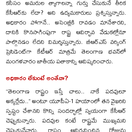
కనీసం అమరుల త్యాగాలన్నా గుర్తు చేసుకునే తీరిక
కేసీఆర్‌కు లేదా? అని ఉద్యమకారులు ప్రశ్నిస్తున్నారు.
అధికారం పోగానే.. అసెంబ్లీకి రావడం మానేశారని,
దానికి కొనసాగింపుగా రాష్ట్ర ఆవిర్భావ వేడుకల్లోనూ
పాల్గొనడం లేదని విమర్శిస్తున్నారు. బీఆర్ఎస్ వర్కింగ్
ప్రెసిడెంట్‌గా కేటీఆర్ మాత్రమే తెలంగాణ భవన్‌లో
మంగళవారం జాతీయ పతాకాన్ని ఆవిష్కరించారు.
అధికారం లేకుంటే అంతేనా?
‘‘తెలంగాణ రాష్ట్రం ఇస్తే చాలు.. నాకే పదవులూ
అక్కర్లేదు..’’ అంటూ యూపీఏ-1 హయాంలో తన వైఖరిని
స్పష్టం చేశానని కొన్ని సందర్భాల్లో స్వయంగా కేసీఆర్
చెప్పుకున్నారు. పదవుల కంటే రాష్ట్రమే ముఖ్యమని
చెప్పుకునేవారు. రాష్ట్రం ఆవిర్భవించిన రోజును