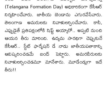
(Telangana Formation Day) అధికారికంగా కేసీఆర్
నిర్వహించేవారు. జాతీయ జెండాను ఎగురవేసేవారు.
తెలంగాణ అమరులకు నివాళులర్పించేవారు. కానీ,
ఎప్పుడైతే ప్రతిపక్షంలోకి షిఫ్ట్ అయ్యారో.. అప్పటి నుంచి
ఆయన తీరు మారింది. ఉద్యమ సారథిగా చెప్పుకునే
కేసీఆర్.. స్టేట్ ఫార్మేషన్ డే నాడు జాతీయపతాకాన్ని
ఆవిష్కరించడమే బంద్ పెట్టారు. అమరవీరులకు
నివాళులర్పించడమూ మానేశారు. మూడేండ్లుగా ఇదే
తీరు!!