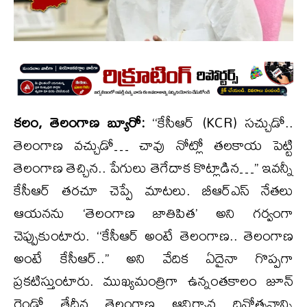
కలం, తెలంగాణ బ్యూరో:
‘‘కేసీఆర్ (KCR) సచ్చుడో..
తెలంగాణ వచ్చుడో… చావు నోట్లో తలకాయ పెట్టి
తెలంగాణ తెచ్చిన.. పేగులు తెగేదాక కొట్లాడిన…’’ ఇవన్నీ
కేసీఆర్ తరచూ చెప్పే మాటలు. బీఆర్ఎస్ నేతలు
ఆయనను ‘తెలంగాణ జాతిపిత’ అని గర్వంగా
చెప్పుకుంటారు. ‘‘కేసీఆర్ అంటే తెలంగాణ.. తెలంగాణ
అంటే కేసీఆర్..’’ అని వేదిక ఏదైనా గొప్పగా
ప్రకటిస్తుంటారు. ముఖ్యమంత్రిగా ఉన్నంతకాలం జూన్
రెండో తేదీన తెలంగాణ ఆవిర్భావ దినోత్సవాన్ని