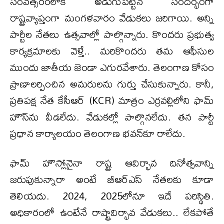
సంవత్సరంలోకి అడుగుపెట్టిన సందర్భంగా
రాష్ట్రవ్యాప్తంగా మంగళవారం వేడుకలు జరిగాయి. అన్ని
పార్టీల నేతలు ఉత్సవాల్లో పాల్గొన్నారు. కొందరు ప్రభుత్వ
కార్యక్రమాలకు వెళ్తే.. మరికొందరు తమ ఆఫీసుల
ముందు జాతీయ జెండా ఎగురవేశారు. తెలంగాణ కోసం
ప్రాణాలర్పించిన అమరులను గుర్తు చేసుకున్నారు. కానీ,
ప్రతిపక్ష నేత కేసీఆర్ (KCR) మాత్రం ఎర్రవల్లిలోని ఫామ్
హౌస్‌ను వీడలేదు. వేడుకల్లో పాల్గొనలేదు. తన పార్టీ
ప్రధాన కార్యాలయం తెలంగాణ భవన్‌కూ రాలేదు.
ఫామ్ హౌస్లోనైనా రాష్ట్ర ఆవిర్భావ దినోత్సవాన్ని
జరుపుకున్నారా అంటే బీఆర్​ఎస్​ నేతలకు కూడా
తెలియదు. 2024, 2025లోనూ ఇదే పరిస్థితి.
అధికారంలో ఉంటేనే రాష్ట్రావిర్భావ వేడుకలు.. లేకపోతే