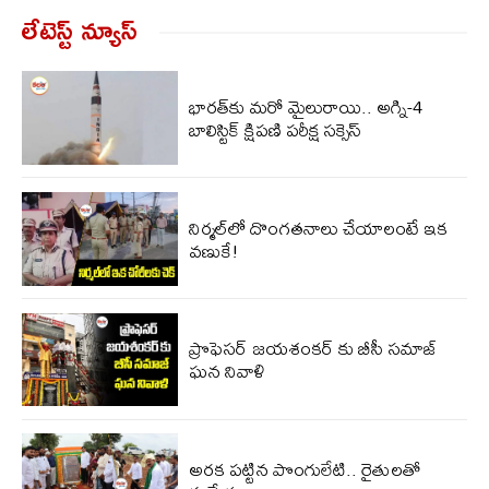
లేటెస్ట్ న్యూస్‌
భారత్‌కు మరో మైలురాయి.. అగ్ని-4
బాలిస్టిక్ క్షిపణి పరీక్ష సక్సెస్
నిర్మల్‌లో దొంగతనాలు చేయాలంటే ఇక
వణుకే!
ప్రొఫెసర్ జయశంకర్ కు బీసీ సమాజ్
ఘన నివాళి
అరక పట్టిన పొంగులేటి.. రైతులతో