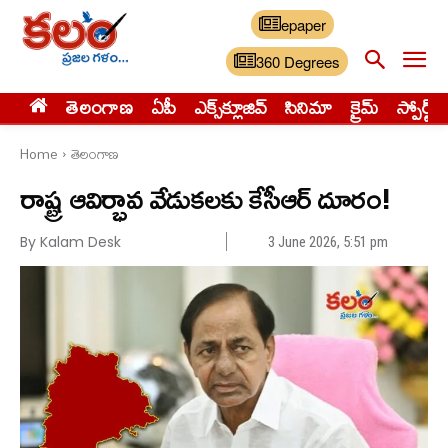
epaper
360 Degrees
తెలంగాణ
ఏపీ
ఎక్స్‌క్లూజివ్‌
సినిమా
క్రైమ్
స్పోర్ట్స్
Home
తెలంగాణ
రాష్ట్ర ఆవిర్భావ వేడుకలకు కేసీఆర్ దూరం!
By Kalam Desk
3 June 2026, 5:51 pm