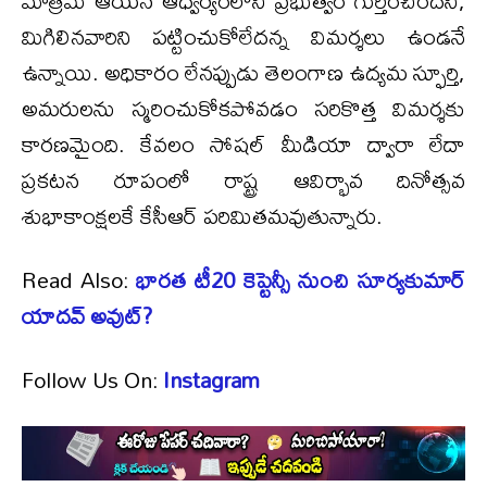
మాత్రమే ఆయన ఆధ్వర్యంలోని ప్రభుత్వం గుర్తించిందని,
మిగిలినవారిని పట్టించుకోలేదన్న విమర్శలు ఉండనే
ఉన్నాయి. అధికారం లేనప్పుడు తెలంగాణ ఉద్యమ స్ఫూర్తి,
అమరులను స్మరించుకోకపోవడం సరికొత్త విమర్శకు
కారణమైంది. కేవలం సోషల్ మీడియా ద్వారా లేదా
ప్రకటన రూపంలో రాష్ట్ర ఆవిర్భావ దినోత్సవ
శుభాకాంక్షలకే కేసీఆర్ పరిమితమవుతున్నారు.
Read Also:
భారత టీ20 కెప్టెన్సీ నుంచి సూర్యకుమార్
యాదవ్ అవుట్?
Follow Us On:
Instagram