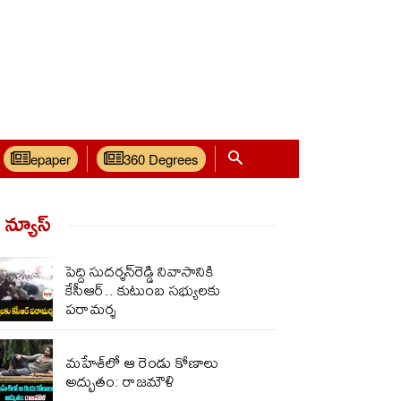
epaper
360 Degrees
్ న్యూస్‌
పెద్ది సుదర్శన్‌రెడ్డి నివాసానికి
కేసీఆర్.. కుటుంబ సభ్యులకు
పరామర్శ
మహేశ్‌లో ఆ రెండు కోణాలు
అద్భుతం: రాజమౌళి