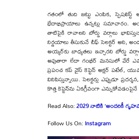
గతంలో తుది జట్టు ఎంపిక, స్పెషలిస్ట్
భేదాభిప్రాయాలు ఉన్నట్లు సమాచారం. అ
తాటిపైకి రావాలని బోర్డు వర్గాలు భావిస్త
నిర్ణయాలు తీసుకునే చీఫ్ సెలక్టర్ అని, అంద
అయ్యర్‌కు బాధ్యతలు ఇచ్చారని బోర్డు వర
అవుతారా లేదా గంభీర్ మనసులో వేరే ఎవరైన
ప్రపంచ కప్ వైస్ కెప్టెన్ అక్షర్ పటేల్,
వినిపిస్తున్నాయి. సెలక్టర్లు ఎప్పుడూ ప్రదర్శన
కొత్త కెప్టెన్‌ను ఏకగ్రీవంగా ఎన్నుకోవడంపైన
Read Also:
2029 నాటికి ‘అందరికీ గృహవసతి
Follow Us On:
Instagram