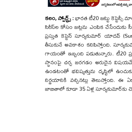
కలం, స్పోర్ట్స్ :
భారత టీ20 జట్టు కెప్టెన్సీ మార
సిరీస్‌ల కోసం జట్లను ఎంపిక చేసేందుకు స
ప్రస్తుత కెప్టెన్ సూర్యకుమార్ యాదవ్
తీసుకునే అవకాశం కనిపిస్తోంది. సూర్యక
గాయంతో ఇబ్బంది పడుతున్నారు. టీ20 ప్రప
స్థానంపై చర్చ జరగడం అరుదైన విషయమే
ఉండటంతో భవిష్యత్తును దృష్టిలో ఉంచుకు
నిర్ణయానికి వచ్చినట్లు తెలుస్తోంది.
జాబితాలో కూడా 35 ఏళ్ల సూర్యకుమార్‌కు