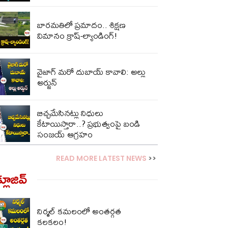
బారమతిలో ప్రమాదం.. శిక్షణ
విమానం క్రాష్-ల్యాండింగ్!
వైజాగ్ మరో దుబాయ్ కావాలి: అల్లు
అర్జున్
బిచ్చమేసినట్లు నిధులు
కేటాయిస్తారా..? ప్రభుత్వంపై బండి
సంజయ్ ఆగ్రహం
READ MORE LATEST NEWS
>>
్లూజివ్‌
నిర్మల్ కమలంలో అంతర్గత
కలకలం!