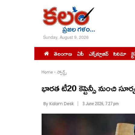
Sunday, August 9, 2026
తెలంగాణ
ఏపీ
ఎక్స్‌క్లూజివ్‌
సినిమా
క్ర
Home
స్పోర్ట్స్‌
భారత టీ20 కెప్టెన్సీ నుంచి సూ
By Kalam Desk
3 June 2026, 7:27 pm