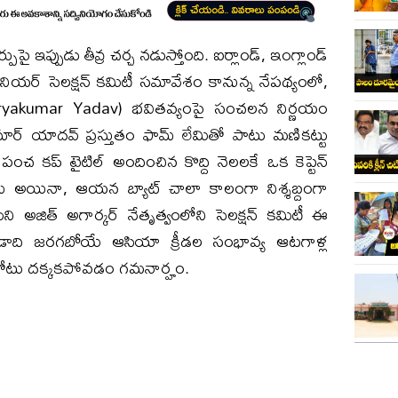
్పుపై ఇప్పుడు తీవ్ర చర్చ నడుస్తోంది. ఐర్లాండ్, ఇంగ్లాండ్
ీనియర్ సెలక్షన్ కమిటీ సమావేశం కానున్న నేపథ్యంలో,
 (Suryakumar Yadav) భవితవ్యంపై సంచలన నిర్ణయం
ుమార్ యాదవ్ ప్రస్తుతం ఫామ్ లేమితో పాటు మణికట్టు
ంచ కప్ టైటిల్ అందించిన కొద్ది నెలలకే ఒక కెప్టెన్
 అయినా, ఆయన బ్యాట్ చాలా కాలంగా నిశ్శబ్దంగా
ని అజిత్ అగార్కర్ నేతృత్వంలోని సెలక్షన్ కమిటీ ఈ
 ఈ ఏడాది జరగబోయే ఆసియా క్రీడల సంభావ్య ఆటగాళ్ల
 చోటు దక్కకపోవడం గమనార్హం.