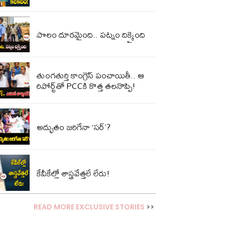
పొలం దూరమైంది.. పట్నం దిక్కైంది
తుంగతుర్తి కాంగ్రెస్‌ పంచాయితీ.. ఆ
రిపోర్ట్‌తో PCCకి కొత్త తలనొప్పి!
అద్భుతం జరిగేనా ‘సర్’?
కేవీకేల్లో శాస్త్రవేత్తలే లేరు!
READ MORE EXCLUSIVE STORIES
>>