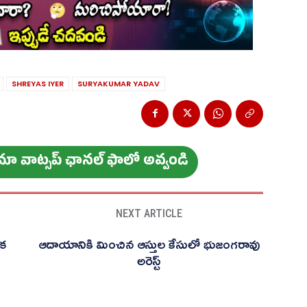
SHREYAS IYER
SURYAKUMAR YADAV
ం మా వాట్స‌ప్ ఛాన‌ల్ ఫాలో అవ్వండి
NEXT ARTICLE
ేక
ఆదాయానికి మించిన ఆస్తుల కేసులో భుజంగరావు
అరెస్ట్