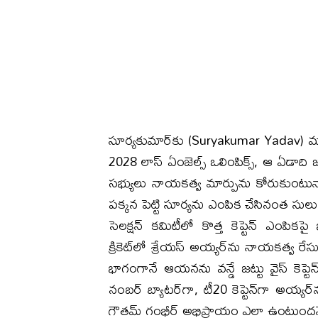
సూర్యకుమార్‌కు (Suryakumar Yadav) మర
2028 లాస్ ఏంజెల్స్ ఒలింపిక్స్, ఆ ఏడాది 
సభ్యులు నాయకత్వ మార్పును కోరుకుంటున్నా
పక్కన పెట్టి సూర్యను ఎంపిక చేసినంత సుల
సెలక్షన్ కమిటీలో కొత్త కెప్టెన్ ఎంపికపై
క్రికెట్‌లో శ్రేయస్ అయ్యర్‌ను నాయకత్వ రేస
భాగంగానే ఆయనను వన్డే జట్టు వైస్ కెప్ట
నంబర్ బ్యాటర్‌గా, టీ20 కెప్టెన్‌గా అయ్యర్‌
గౌతమ్ గంభీర్ అభిప్రాయం ఎలా ఉంటుందనేద