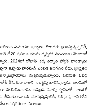
ికొంత సమయం ఇవ్వాలని కొందరు భావిస్తున్నప్పటికీ,
జరిగే టీ20 ప్రపంచ కప్‌ను దృష్టిలో ఉంచుకుని మెజారిటీ
రు. 2024లో రోహిత్ శర్మ తర్వాత హార్దిక్ పాండ్యాను
ువుగా ఇప్పుడు వారసుడి ఎంపిక జరగడం లేదు. ప్రస్తుతం
 భిన్నాభిప్రాయాలు వ్యక్తమవుతున్నాయి. పరిమిత ఓవర్ల
ులోకి తీసుకురావాలని సెలక్టర్లు భావిస్తున్నారు. ఇందులో
ెన్‌గా నియమించారు. ఇప్పుడు సూర్య స్థానంలో నాలుగో
ను తీసుకురావాలని చూస్తున్నప్పటికీ, దీనిపై ప్రధాన కోచ్
ి ఆసక్తికరంగా మారింది.