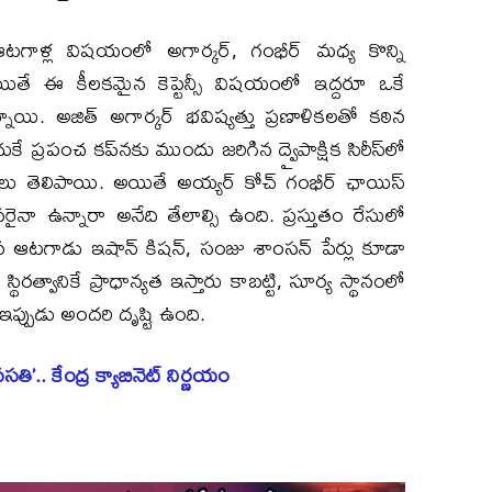
 ఆటగాళ్ల విషయంలో అగార్కర్, గంభీర్ మధ్య కొన్ని
యితే ఈ కీలకమైన కెప్టెన్సీ విషయంలో ఇద్దరూ ఒకే
ున్నాయి. అజిత్ అగార్కర్ భవిష్యత్తు ప్రణాళికలతో కఠిన
ుకే ప్రపంచ కప్‌నకు ముందు జరిగిన ద్వైపాక్షిక సిరీస్‌లో
్గాలు తెలిపాయి. అయితే అయ్యర్ కోచ్‌ గంభీర్ ఛాయిస్
ా ఉన్నారా అనేది తేలాల్సి ఉంది. ప్రస్తుతం రేసులో
 యువ ఆటగాడు ఇషాన్ కిషన్, సంజు శాంసన్ పేర్లు కూడా
, స్థిరత్వానికే ప్రాధాన్యత ఇస్తారు కాబట్టి, సూర్య స్థానంలో
ే ఇప్పుడు అందరి దృష్టి ఉంది.
’.. కేంద్ర క్యాబినెట్ నిర్ణయం