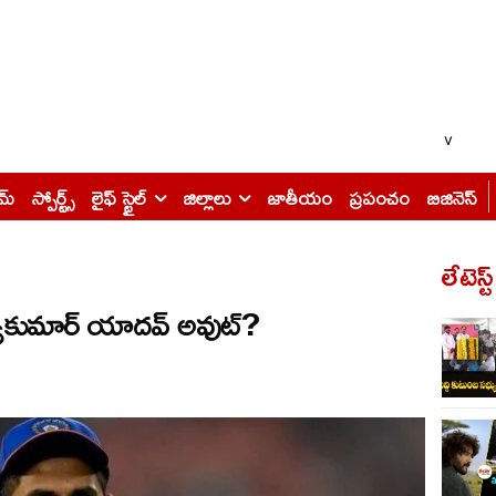
v
ైమ్
స్పోర్ట్స్
లైఫ్ స్టైల్
జిల్లాలు
జాతీయం
ప్రపంచం
బిజినెస్
లేటెస్ట
ర్యకుమార్ యాదవ్ అవుట్?