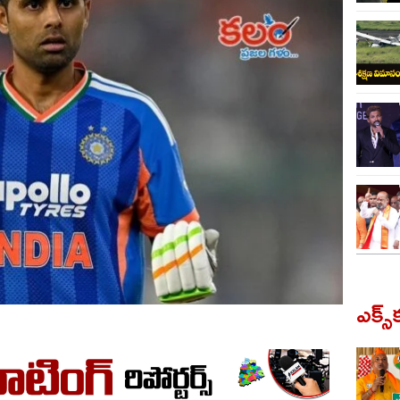
ఎక్స్‌క