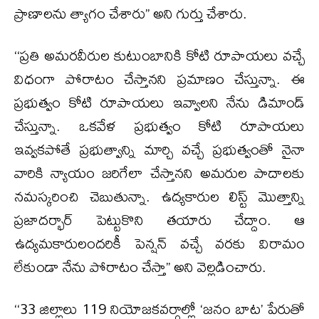
ప్రాణాలను త్యాగం చేశారు’’ అని గుర్తు చేశారు.
‘‘ప్రతి అమరవీరుల కుటుంబానికి కోటి రూపాయలు వచ్చే
విధంగా పోరాటం చేస్తానని ప్రమాణం చేస్తున్నా. ఈ
ప్రభుత్వం కోటి రూపాయలు ఇవ్వాలని నేను డిమాండ్
చేస్తున్నా. ఒకవేళ ప్రభుత్వం కోటి రూపాయలు
ఇవ్వకపోతే ప్రభుత్వాన్ని మార్చి వచ్చే ప్రభుత్వంతో నైనా
వారికి న్యాయం జరిగేలా చేస్తానని అమరుల పాదాలకు
నమస్కరించి చెబుతున్నా. ఉద్యకారుల లిస్ట్ మొత్తాన్ని
ప్రజాదర్భార్ పెట్టుకొని తయారు చేద్దాం. ఆ
ఉద్యమకారులందరికీ పెన్షన్ వచ్చే వరకు విరామం
లేకుండా నేను పోరాటం చేస్తా’’ అని వెల్లడించారు.
‘‘33 జిల్లాలు 119 నియోజకవర్గాల్లో ‘జనం బాట’ పేరుతో