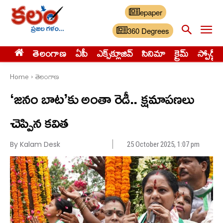
epaper
360 Degrees
తెలంగాణ
ఏపీ
ఎక్స్‌క్లూజివ్‌
సినిమా
క్రైమ్
స్పోర్ట్స్
Home
తెలంగాణ
‘జనం బాట’కు అంతా రెడీ.. క్షమాపణలు
చెప్పిన కవిత
By Kalam Desk
25 October 2025, 1:07 pm