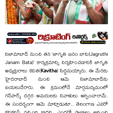
నిజామాబాద్ నుంచి తన ‘జాగృతి జనం బాట(Jagruthi
Janam Bata)’ కార్యక్రమాన్ని నిర్వహించడానికి జాగృతి
అధ్యక్షురాలు కవిత(
Kavitha
) సిద్ధమయ్యారు. ఈ మేరకు
హైదరాబాద్ నుంచి ఆమె నిజామాబాద్‌కు
బయలుదేరారు. ఈ క్రమంలోనే మార్గమద్యమంలో
గన్‌పార్క్ దగ్గర అమరులకు నివాళులు అర్పించారామే.
ఈ సందర్భంగా ఆమె మాట్లాడుతూ.. తెలంగాణ ఎవరో
కనికరిస్తే వచ్చింది కాదని, ఎందరో ప్రాణాలు అర్పించి