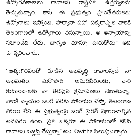
ఉద్యోగవకాశాలు రావాలని రాష్ట్రపతి ఉత్తర్వులను
తెచ్చుకున్నాం. కానీ ఈ ప్రభుత్వం ప్రాంతేతరులకు
ఉద్యోగాలు ఇస్తోంది. హర్యానా సహా పక్కరాష్ట్రాల వారికి
తెలంగాణలో ఉద్యోగాలు వస్తున్నాయి. ఆ అన్యాయాన్ని
సహించేది లేదు. జాగృతి చూస్తూ ఊరుకోదు’’ అని
హెచ్చరించారు.
‘‘ఆత్మగౌరవంతో కూడిన అభివృద్ధి కావాలన్నదే నా
అభిమతం. మరోసారి అమరవీరులకు, వారి
కుటుంబాలకు నా తరఫున క్షమాపణలు చెబుతున్నా.
వారికి న్యాయం జరిగే వరకు పోరాటం చేస్తా. తెలంగాణ
సోయి లేని ఈ ప్రభుత్వంపై జంగ్ సైరన్ పూరించాల్సిన
అవసరం ఉంది. ప్రతి ఒక్కరూ ఈ పోరాటంలో కలిసి
రావాలని విజ్ఞప్తి చేస్తున్నా’’ అని Kavitha పిలుపునిచ్చారు.