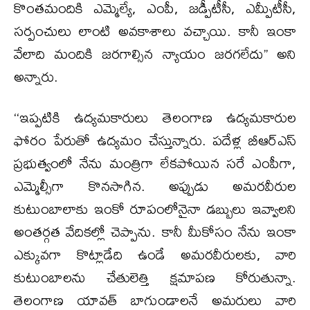
కొంతమందికి ఎమ్మెల్యే, ఎంపీ, జడ్పీటీసీ, ఎమ్పీటీసీ,
సర్పంచులు లాంటి అవకాశాలు వచ్చాయి. కానీ ఇంకా
వేలాది మందికి జరగాల్సిన న్యాయం జరగలేదు’’ అని
అన్నారు.
‘‘ఇప్పటికి ఉద్యమకారులు తెలంగాణ ఉద్యమకారుల
ఫోరం పేరుతో ఉద్యమం చేస్తున్నారు. పదేళ్ల బీఆర్ఎస్
ప్రభుత్వంలో నేను మంత్రిగా లేకపోయిన సరే ఎంపీగా,
ఎమ్మెల్సీగా కొనసాగిన. అప్పుడు అమరవీరుల
కుటుంబాలాకు ఇంకో రూపంలోనైనా డబ్బులు ఇవ్వాలని
అంతర్గత వేదికల్లో చెప్పాను. కానీ మీకోసం నేను ఇంకా
ఎక్కువగా కొట్లాడేది ఉండే అమరవీరులకు, వారి
కుటుంబాలను చేతులెత్తి క్షమాపణ కోరుతున్నా.
తెలంగాణ యావత్ బాగుండాలనే అమరులు వారి