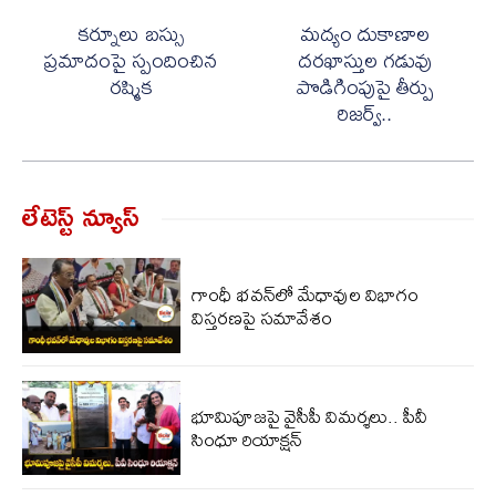
కర్నూలు బస్సు
మద్యం దుకాణాల
ప్రమాదంపై స్పందించిన
దరఖాస్తుల గడువు
రష్మిక
పొడిగింపుపై తీర్పు
రిజర్వ్..
లేటెస్ట్ న్యూస్‌
గాంధీ భవన్‌లో మేధావుల విభాగం
విస్తరణపై సమావేశం
భూమిపూజ‌పై వైసీపీ విమ‌ర్శ‌లు.. పీవీ
సింధూ రియాక్ష‌న్‌