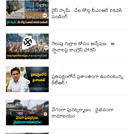
రైస్ స్కామ్.. వేల కోట్ల‌ సీఎంఆర్ రికవరీ
పెండింగ్
గెలుపు గుర్రాల కోసం అన్వేషణ.. ఆ
స్థానాలపై కాంగ్రెస్ ఫోకస్
ప్ర‌తిప‌క్షంలోనే ప్ర‌శాంతంగా ఉందంటున్న
కేటీఆర్!
వేగంగా పునర్నిర్మాణం.. వైభవంగా
రామాలయం