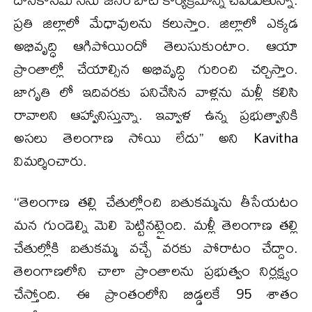
ప్రతి జిల్లాలో మేధావులను కలుస్తాం. జిల్లాలో ఎక్కడ
అభివృద్ధి ఆగిపోయిందో తెలుసుకుంటాం. ఆయా
ప్రాంతాల్లో చేయాల్సిన అభివృద్ధి గురించి చర్చిస్తాం.
జాగృతి లో ఇదివరకు పనిచేసిన వాళ్లను మళ్లీ కలిసి
రావాలని ఆహ్వానిస్తున్నా. ఇవ్వాళ ఉన్న ప్రభుత్వానికి
అసలు తెలంగాణ సోయి లేదు’’ అని Kavitha
విమర్శించారు.
‘‘తెలంగాణ తల్లి చేతుల్లోంచి బతుకమ్మను తీసేయటం
మన గుండెల్ని మెలి పెట్టినట్లైంది. మళ్లీ తెలంగాణ తల్లి
చేతుల్లోకి బతుకమ్మ వచ్చే వరకు పోరాటం చేద్దాం.
తెలంగాణలోని చాలా ప్రాంతాలను ప్రభుత్వం నిర్లక్ష్యం
చేస్తోంది. ఈ ప్రాంతంలోని బిడ్డలకే 95 శాతం