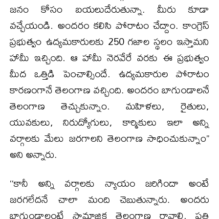
జనం కోసం బయలుదేరుతున్నా. మీరు కూడా
వచ్చేయండి. అందరం కలిసి పోరాటం చేద్దాం. కాంగ్రెస్
ప్రభుత్వం ఉద్యమకారులకు 250 గజాల స్థలం ఇస్తామని
హామీ ఇచ్చింది. ఆ హామీ నెరవేరే వరకు ఈ ప్రభుత్వం
మీద ఒత్తిడి పెంచాల్సిందే. ఉద్యమకారుల పోరాటం
కారణంగానే తెలంగాణ వచ్చింది. అందరం బాగుండాలనే
తెలంగాణ తెచ్చుకున్నాం. మహిళలు, రైతులు,
యువకులు, నిరుద్యోగులు, కార్మికులు ఇలా అన్ని
వర్గాలకు మేలు జరగాలని తెలంగాణ సాధించుకున్నాం’’
అని అన్నారు.
‘‘కానీ అన్ని వర్గాలకు న్యాయం జరిగిందా అంటే
జరగలేదనే చాలా మంది చెబుతున్నారు. అందరు
బాగుండాలంటే సామాజిక తెలంగాణ రావాలి. ప్రతి