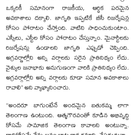
ఒక్కరికీ సమానంగా రాజకీయ, ఆర్థిక పరమైన
అవకాశాలు దక్కాలి. జాగృతి ఇప్పటికే బీసీ రిజర్వేషన్ల
కోసం పోరాటం చేస్తోంది. వాటిని సాధించుకుంటాం.
ఎస్సీలు, ఎస్టీల కోసం పోరాటం చేస్తున్నాం. మైనార్టీలకు
రిజర్వేషన్లు ఉండాలని జాగృతి ఎప్పుడో చెప్పింది.
అగ్రవర్ణాల్లోని అన్ని వర్గాలకు సరైన ప్రాతినిథ్యం లేదు.
వైశ్యుల జనాభాకు అనుగుణంగా వారికి ప్రాతినిథ్యం లేదు.
అగ్రవర్గాల్లోని అన్ని వర్గాలకు కూడా సమాన అవకాశాలు
రావాలి’’ అని వ్యాఖ్యానించారు.
‘‘అందరూ బాగుంటేనే అందమైన బతుకమ్మ లాగా
తెలంగాణ ఉంటుంది. ఆత్మగౌరవంతో కూడిన అభివృద్ది
కోసమే సామాజిక తెలంగాణ కావాలని అంటున్నా.
దానికోసమే నేను జనం బాట కార్యక్రమాన్ని చేపడుతున్నా.