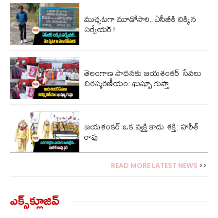
ముచ్చటగా మూడోసారి..ఏసీబీకి చిక్కిన
సర్వేయర్!
తెలంగాణ సాధనకు జయశంకర్ సేవలు
చిరస్మరణీయం: ఖుష్బూ గుప్తా
జయశంకర్ ఒక వ్యక్తి కాదు శక్తి: హరీశ్
రావు
READ MORE LATEST NEWS
>>
ఎక్స్‌క్లూజివ్‌