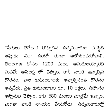
‘‘పేగులు తెగేదాక కొట్లాడిన ఉద్యమకారుల పరిస్థితి
ఇప్పుడు ఎలా ఉందో కూడా ఆలోచించుకోవాలి.
తెలంగాణ కోసం 1200 మంది అమరులయ్యారని
మనమే అసెంబ్లీ లో చెప్పాం. కానీ వారికి ఇవ్వాల్సిన
గౌరవం, వారి కుటుంబాలకు ఇవ్వాల్సినంత గౌరవం
ఇవ్వలేదు. ప్రతి కుటుంబానికి రూ. 10 లక్షలు, ఉద్యోగం
ఇస్తామని చెప్పాం. కానీ 580 మందికి మాత్రమే ఇచ్చాం.
మిగతా వారికి న్యాయం చేయలేదు. ఉద్యమకారుల్లో