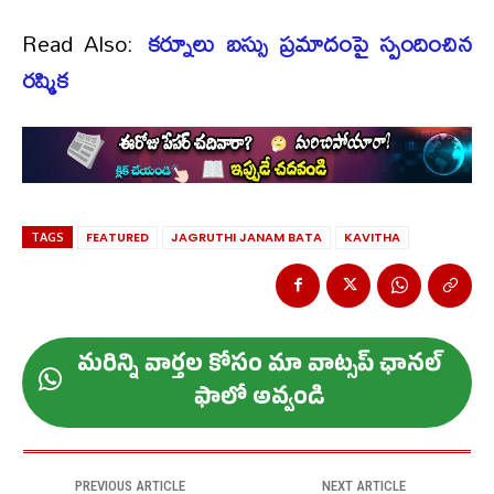
Read Also:
కర్నూలు బస్సు ప్రమాదంపై స్పందించిన
రష్మిక
TAGS
FEATURED
JAGRUTHI JANAM BATA
KAVITHA
మ‌రిన్ని వార్త‌ల కోసం మా వాట్స‌ప్ ఛాన‌ల్
ఫాలో అవ్వండి
PREVIOUS ARTICLE
NEXT ARTICLE