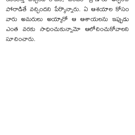
పోరాడితే వచ్చిందని పేర్కొన్నారు. ఏ ఆశయాల కోసం
వారు అమరులు అయ్యారో ఆ ఆశాయలను ఇప్పుడు
ఎంత వరకు సాధించుకున్నామో ఆలోచించుకోవాలని
సూచించారు.