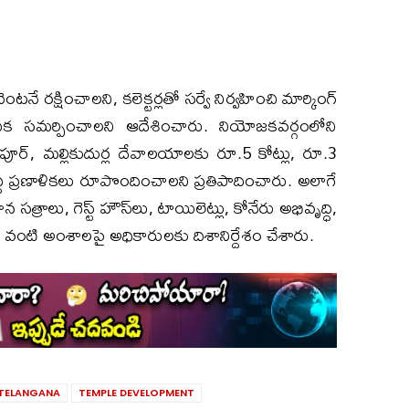
క్షించాలని, కలెక్టర్లతో సర్వే నిర్వహించి మార్కింగ్
దిక సమర్పించాలని ఆదేశించారు. నియోజకవర్గంలోని
ఘనపూర్, మల్లికుదుర్ల దేవాలయాలకు రూ.5 కోట్లు, రూ.3
ద్ధి ప్రణాళికలు రూపొందించాలని ప్రతిపాదించారు. అలాగే
 సత్రాలు, గెస్ట్ హౌస్‌లు, టాయిలెట్లు, కోనేరు అభివృద్ధి,
 వంటి అంశాలపై అధికారులకు దిశానిర్దేశం చేశారు.
TELANGANA
TEMPLE DEVELOPMENT