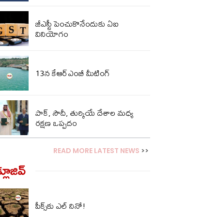
జీఎస్టీ పెంచుకొనేందుకు ఏఐ
వినియోగం
13న కేఆర్‌‌ఎంబీ మీటింగ్
పాక్‌, సౌదీ, తుర్కియే దేశాల మధ్య
రక్షణ ఒప్పదం
READ MORE LATEST NEWS
>>
్లూజివ్‌
పీక్స్‌కు ఎల్‌ నినో!