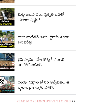
మిట్టె జలపాతం.. ప్రకృతి ఒడిలో
భూతల స్వర్గం!
వాగు దాటితేనే ఊరు: గైరాన్ తండా
జలపరీక్ష!
రైస్ స్కామ్.. వేల కోట్ల‌ సీఎంఆర్
రికవరీ పెండింగ్
గెలుపు గుర్రాల కోసం అన్వేషణ.. ఆ
స్థానాలపై కాంగ్రెస్ ఫోకస్
READ MORE EXCLUSIVE STORIES
>>