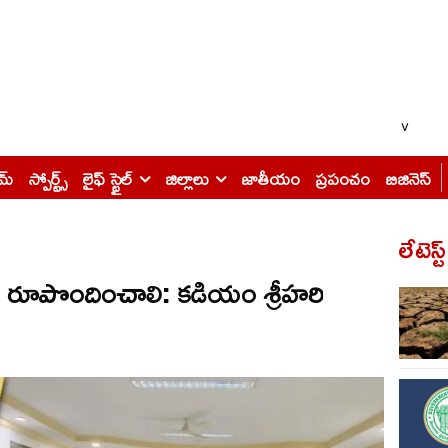
v
ైమ్
స్పోర్ట్స్
లైఫ్ స్టైల్
జిల్లాలు
జాతీయం
ప్రపంచం
బిజినెస్
లేటెస్ట
ాన్ రూపొందించాలి: కడియం శ్రీహరి