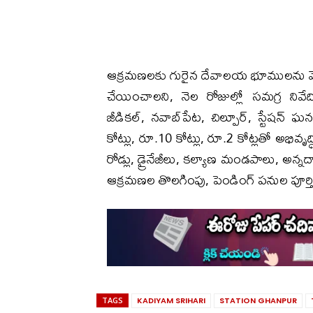
ఆక్రమణలకు గురైన దేవాలయ భూములను వెంటనే ర
చేయించాలని, నెల రోజుల్లో సమగ్ర నివే
జీడికల్, నవాబ్‌పేట, చిల్పూర్, స్టేషన్ 
కోట్లు, రూ.10 కోట్లు, రూ.2 కోట్లతో అభివృ
రోడ్లు, డ్రైనేజీలు, కల్యాణ మండపాలు, అన్నదాన
ఆక్రమణల తొలగింపు, పెండింగ్ పనుల పూర్తి
TAGS
KADIYAM SRIHARI
STATION GHANPUR