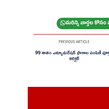
మ‌రిన్ని వార్త‌ల కోస
PREVIOUS ARTICLE
99 శాతం ఎన్యూమరేషన్ ఫారాల పంపిణీ పూర్త
కలెక్టర్