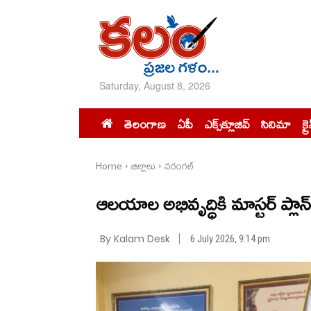
Saturday, August 8, 2026
తెలంగాణ
ఏపీ
ఎక్స్‌క్లూజివ్‌
సినిమా
క్ర
Home
జిల్లాలు
వరంగల్
ఆలయాల అభివృద్ధికి మాస్టర్ ప్ల
By Kalam Desk
6 July 2026, 9:14 pm