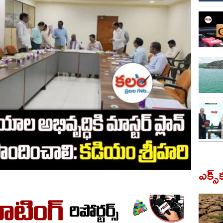
ఎక్స్‌క