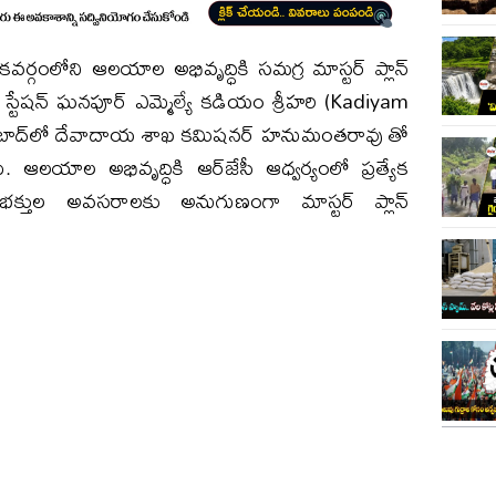
ర్గంలోని ఆలయాల అభివృద్ధికి సమగ్ర మాస్టర్ ప్లాన్
్టేషన్ ఘనపూర్ ఎమ్మెల్యే కడియం శ్రీహరి (Kadiyam
ాబాద్‌లో దేవాదాయ శాఖ కమిషనర్ హనుమంతరావు తో
 ఆలయాల అభివృద్ధికి ఆర్‌జేసీ ఆధ్వర్యంలో ప్రత్యేక
 భక్తుల అవసరాలకు అనుగుణంగా మాస్టర్ ప్లాన్