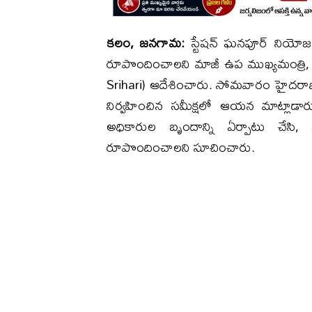
కలం, జనగామ:
స్టేషన్ ఘనపూర్ నియోజకవ
రూపొందించాలని మాజీ ఉప ముఖ్యమంత్రి, స
Srihari) ఆదేశించారు. సోమవారం హైదర
నిర్వహించిన సమీక్షలో ఆయన మాట్లాడారు.
అధికారుల బృందాన్ని ఏర్పాటు చేసి,
రూపొందించాలని సూచించారు.