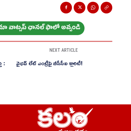
ం మా వాట్స‌ప్ ఛాన‌ల్ ఫాలో అవ్వండి
NEXT ARTICLE
ి :
వైభవ్ లేట్ ఎంట్రీపై బీసీసీఐ క్లారిటీ!