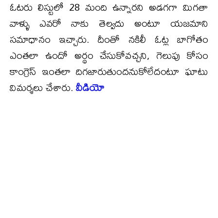
ఓటరు లిస్టులో 28 మంది ఉన్నారని అడగగా మిగతా
వాళ్ళు ఎవరో నాకు తెల్వదు అంటూ యజమాని
సమాధానం ఇచ్చారు. దీంతో నకిలీ ఓట్ల బాగోతం
ఎంతలా ఉందో అర్థం చేసుకోవచ్చని, గెలుపు కోసం
కాంగ్రెస్ ఇంతలా దిగజారుతుందనుకోలేదంటూ ఘాటు
విమర్శలు చేశారు.
వీడియో