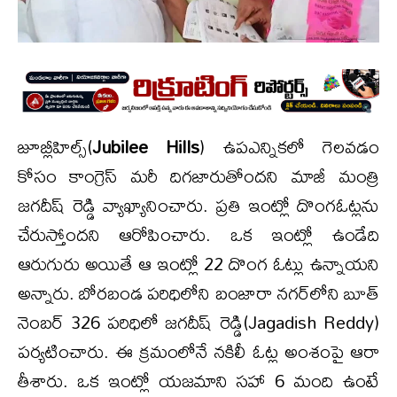
జూబ్లీహిల్స్(
Jubilee Hills
) ఉపఎన్నికలో గెలవడం
కోసం కాంగ్రెస్ మరీ దిగజారుతోందని మాజీ మంత్రి
జగదీష్ రెడ్డి వ్యాఖ్యానించారు. ప్రతి ఇంట్లో దొంగఓట్లను
చేరుస్తోందని ఆరోపించారు. ఒక ఇంట్లో ఉండేది
ఆరుగురు అయితే ఆ ఇంట్లో 22 దొంగ ఓట్లు ఉన్నాయని
అన్నారు. బోరబండ పరిధిలోని బంజారా నగర్‌లోని బూత్
నెంబర్ 326 పరిధిలో జగదీష్ రెడ్డి(Jagadish Reddy)
పర్యటించారు. ఈ క్రమంలోనే నకిలీ ఓట్ల అంశంపై ఆరా
తీశారు. ఒక ఇంట్లో యజమాని సహా 6 మంది ఉంటే