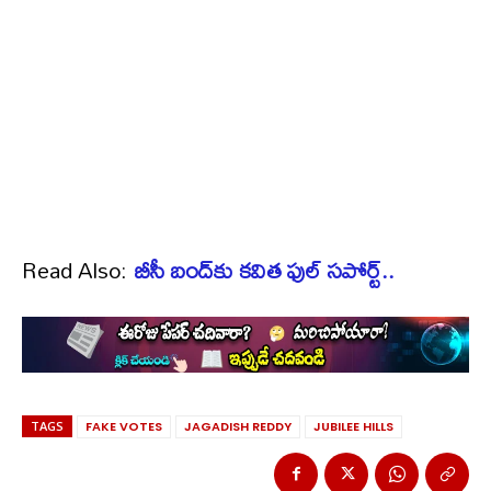
Read Also:
బీసీ బంద్‌కు కవిత ఫుల్ సపోర్ట్..
TAGS
FAKE VOTES
JAGADISH REDDY
JUBILEE HILLS