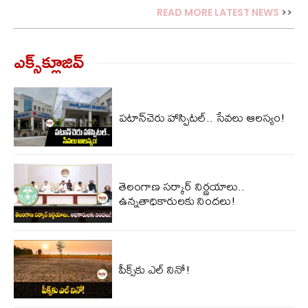
READ MORE LATEST NEWS
>>
ఎక్స్‌క్లూజివ్‌
పటాన్‌చెరు హాస్పిటల్.. సేవలు ఆలస్యం!
తెలంగాణ సర్కార్ నిర్ణయాలు..
ఉన్నతాధికారులకు నిందలు!
పీక్స్‌కు ఎల్‌ నినో!