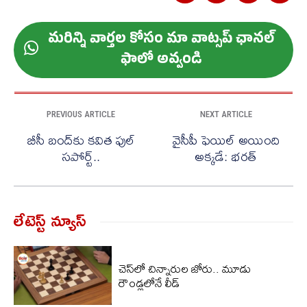
మ‌రిన్ని వార్త‌ల కోసం మా వాట్స‌ప్ ఛాన‌ల్
ఫాలో అవ్వండి
PREVIOUS ARTICLE
NEXT ARTICLE
బీసీ బంద్‌కు కవిత ఫుల్
వైసీపీ ఫెయిల్ అయింది
సపోర్ట్..
అక్కడే: భరత్
లేటెస్ట్ న్యూస్‌
చెస్‌లో చిన్నారుల జోరు.. మూడు
రౌండ్లలోనే లీడ్