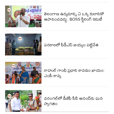
తెలంగాణ ఉద్యమాన్ని ఏ ఒక్క కులానికో
ఆపాదించవద్దు: BOSS స్టీరింగ్ కమిటీ
పరకాలలో పీడీఎస్‌ బియ్యం పట్టివేత
రాహుల్ గాంధీ ప్రధాని కావడం ఖాయం:
ఎంపీ కావ్య
వరంగల్‌లో డీజీపీ సీవీ ఆనంద్‌కు ఘన
స్వాగతం