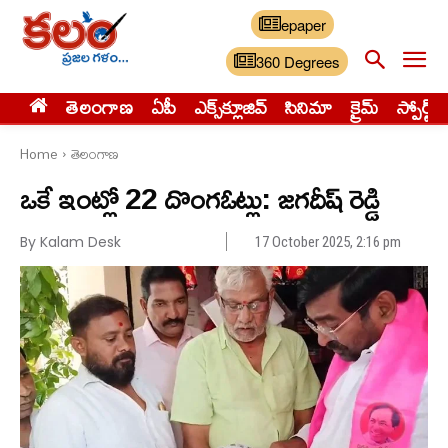
epaper
360 Degrees
తెలంగాణ
ఏపీ
ఎక్స్‌క్లూజివ్‌
సినిమా
క్రైమ్
స్పోర్ట్స్
Home
తెలంగాణ
ఒకే ఇంట్లో 22 దొంగఓట్లు: జగదీష్ రెడ్డి
By Kalam Desk
17 October 2025, 2:16 pm