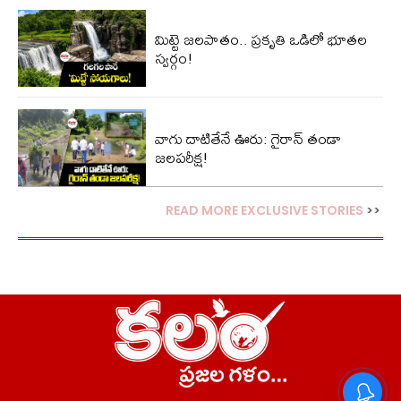
మిట్టె జలపాతం.. ప్రకృతి ఒడిలో భూతల
స్వర్గం!
వాగు దాటితేనే ఊరు: గైరాన్ తండా
జలపరీక్ష!
READ MORE EXCLUSIVE STORIES
>>