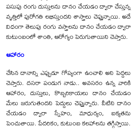
పసుపు రంగు దుస్తులను దానం చేయడం ద్వారా చేస్తున్న
వృత్తిలో పురోగతి లభిస్తుందని శాస్త్రాలు చెప్తున్నాయి. అదే
విధంగా తెలుపు రంగు వస్త్రాలను దానం చేయడం ద్వారా
కుటుంబంలో శాంతి, ఆరోగ్యం పెరుగుతాయిని చెప్తారు.
ఆహారం
చేసిన దానాన్ని ఎప్పుడూ గోప్యంగా ఉంచాలి అని పెద్దలు
చెప్తారు. దసరా పండుగ నాడు.. అవసరం ఉన్న వారికి
ఆహారం, దుస్తులు, కొబ్బరికాయలు దానం చేయడం
మేలు జరుగుతందని పెద్దులు చెప్తున్నారు. వీటిని దానం
చేయడం ద్వారా స్నేహం, మాధుర్యం, ఐక్యతను
పెంచుతాయి. పేదరికం, కుటుంబ కలహాలను తగ్గిస్తాయి.