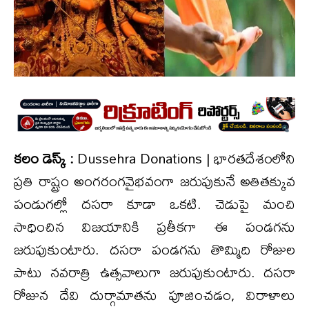
కలం డెస్క్ :
Dussehra Donations | భారతదేశంలోని
ప్రతి రాష్ట్రం అంగరంగవైభవంగా జరుపుకునే అతితక్కువ
పండుగల్లో దసరా కూడా ఒకటి. చెడుపై మంచి
సాధించిన విజయానికి ప్రతీకగా ఈ పండగను
జరుపుకుంటారు. దసరా పండగను తొమ్మిది రోజుల
పాటు నవరాత్రి ఉత్సవాలుగా జరుపుకుంటారు. దసరా
రోజున దేవి దుర్గామాతను పూజించడం, విరాళాలు