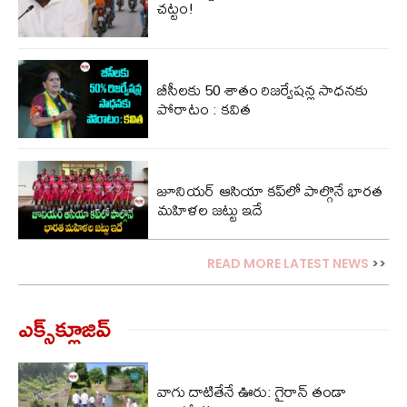
చట్టం!
బీసీలకు 50 శాతం రిజర్వేషన్ల సాధనకు
పోరాటం : కవిత
జూనియర్ ఆసియా కప్‌లో పాల్గొనే భారత
మహిళల జట్టు ఇదే
READ MORE LATEST NEWS
>>
ఎక్స్‌క్లూజివ్‌
వాగు దాటితేనే ఊరు: గైరాన్ తండా