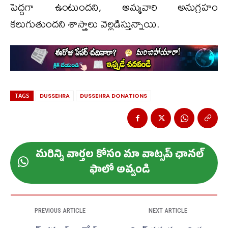
పెద్దగా ఉంటుందని, అమ్మవారి అనుగ్రహం
కలుగుతుందని శాస్త్రాలు వెల్లడిస్తున్నాయి.
TAGS
DUSSEHRA
DUSSEHRA DONATIONS
మ‌రిన్ని వార్త‌ల కోసం మా వాట్స‌ప్ ఛాన‌ల్
ఫాలో అవ్వండి
PREVIOUS ARTICLE
NEXT ARTICLE