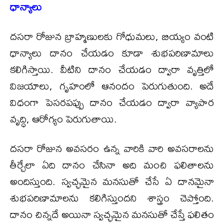
ధాన్యాలు
దసరా రోజున బ్రాహ్మణులకు గోధుమలు, బియ్యం వంటి
ధాన్యాలు దానం చేయడం కూడా శుభపరిణామాలు
కలిగిస్తాయి. వీటిని దానం చేయడం ద్వారా వృత్తిలో
విజయాలు, గృహంలో ఆనందం పెరుగుతుంది. అదే
విధంగా పెసరపప్పు దానం చేయడం ద్వారా వ్యాపార
వృద్ధి, ఆరోగ్యం పెరుగుతాయి.
దసరా రోజున అవసరం ఉన్న వారికి వారి అవసరాలను
తీర్చేలా ఏది దానం చేసినా అది మంచి ఫలితాలను
అందిస్తుంది. స్వచ్ఛమైన మనసుతో చేసే ఏ దానమైనా
శుభపరిణామాలను కలిగిస్తుందని శాస్త్రం చెప్తోంది.
దానం చిన్నదే అయినా స్వచ్ఛమైన మనసుతో చేస్తే ఫలితం