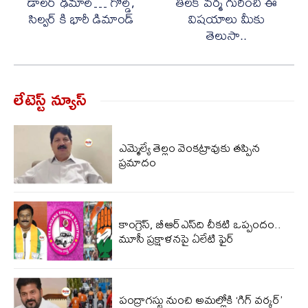
డాలర్ ఢమాల్… గోల్డ్,
తిలక్ వర్మ గురించి ఈ
సిల్వర్ కి భారీ డిమాండ్
విషయాలు మీకు
తెలుసా..
లేటెస్ట్ న్యూస్‌
ఎమ్మెల్యే తెల్లం వెంకట్రావుకు తప్పిన
ప్రమాదం
కాంగ్రెస్, బీఆర్ఎస్‌ది చీకటి ఒప్పందం..
మూసీ ప్రక్షాళనపై ఏలేటి ఫైర్
పంద్రాగస్టు నుంచి అమల్లోకి ‘గిగ్ వర్కర్’