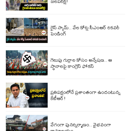
జలపరీక్ష!
రైస్ స్కామ్.. వేల కోట్ల‌ సీఎంఆర్ రికవరీ
పెండింగ్
గెలుపు గుర్రాల కోసం అన్వేషణ.. ఆ
స్థానాలపై కాంగ్రెస్ ఫోకస్
ప్ర‌తిప‌క్షంలోనే ప్ర‌శాంతంగా ఉందంటున్న
కేటీఆర్!
వేగంగా పునర్నిర్మాణం.. వైభవంగా
రామాలయం