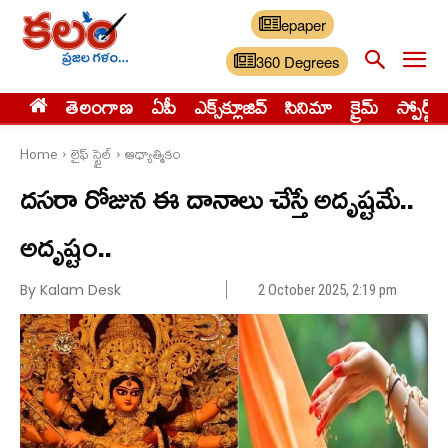
epaper
360 Degrees
తెలంగాణ
ఏపీ
ఎక్స్‌క్లూజివ్‌
సినిమా
క్రైమ్
స్పోర్ట్స్
Home
లైఫ్ స్టైల్
ఆధ్యాత్మికం
దసరా రోజున ఈ దానాలు చేస్తే అదృష్టమే..
అదృష్టం..
By Kalam Desk
2 October 2025, 2:19 pm