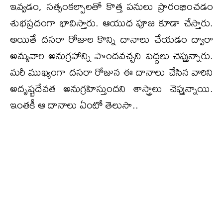
ఇవ్వడం, సత్సంకల్పాలతో కొత్త పనులు ప్రారంభించడం
శుభప్రదంగా భావిస్తారు. ఆయుధ పూజ కూడా చేస్తారు.
అయితే దసరా రోజుల కొన్ని దానాలు చేయడం ద్వారా
అమ్మవారి అనుగ్రహాన్ని పొందవచ్చని పెద్దలు చెప్తున్నారు.
మరీ ముఖ్యంగా దసరా రోజున ఈ దానాలు చేసిన వారిని
అదృష్టదేవత అనుగ్రహిస్తుందని శాస్త్రాలు చెప్తున్నాయి.
ఇంతకీ ఆ దానాలు ఏంటో తెలుసా..