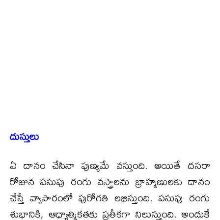
దుస్తులు
ఏ దానం చేసినా పుణ్యమే వస్తుంది. అయితే దసరా
రోజున పసుపు రంగు వస్త్రాలను బ్రాహ్మణులకు దానం
చేస్తే వ్యాపారంలో పురోగతి లభిస్తుంది. పసుపు రంగు
శుభానికి, ఆధ్యాత్మికతకు ప్రతీకగా నిలుస్తుంది. అందుకే