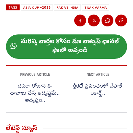
TAGS
ASIA CUP -2025
PAK VS INDIA
TILAK VARMA
మ‌రిన్ని వార్త‌ల కోసం మా వాట్స‌ప్ ఛాన‌ల్
ఫాలో అవ్వండి
PREVIOUS ARTICLE
NEXT ARTICLE
దసరా రోజున ఈ
క్రికెట్ ప్రపంచంలో నేపాల్
దానాలు చేస్తే అదృష్టమే..
రికార్డ్..
అదృష్టం..
లేటెస్ట్ న్యూస్‌