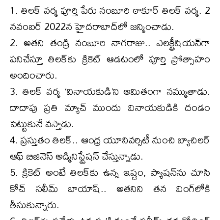
1. తిలక్ వర్మ పూర్తి పేరు నంబూరి ఠాకూర్ తిలక్ వర్మ. 2
నవంబర్ 2022న హైదరాబాద్‌లో జన్మించాడు.
2. అతని తండ్రి నంబూరి నాగరాజు.. ఎలక్ట్రీషియన్‌గా
పనిచేస్తూ తిలక్‌కు క్రికెట్ ఆడటంలో పూర్తి ప్రోత్సాహం
అందించారు.
3. తిలక్ వర్మ ‘వినాయకుడి’ని అమితంగా నమ్ముతాడు.
దాదాపు ప్రతి మ్యాచ్ ముందు వినాయకుడికి దండం
పెట్టుకునే వస్తాడు.
4. ప్రస్తుతం తిలక్.. ఆంధ్ర యూనివర్సిటీ నుంచి బ్యాచిలర్
ఆఫ్ బిజినెస్ అడ్మినిస్ట్రేషన్ చేస్తున్నాడు.
5. క్రికెట్ అంటే తిలక్‌కు ఉన్న ఇష్టం, ప్యాషన్‌ను చూసి
కోచ్ సలీమ్ బాయాష్.. అతనిని తన వింగ్‌లోకి
తీసుకున్నారు.