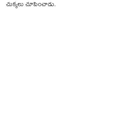
చుక్కలు చూపించాడు.