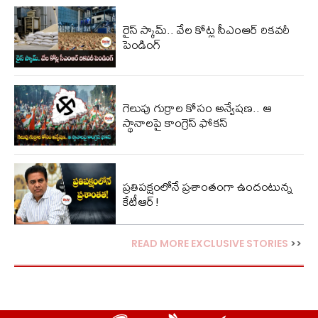
రైస్ స్కామ్.. వేల కోట్ల‌ సీఎంఆర్ రికవరీ
పెండింగ్
గెలుపు గుర్రాల కోసం అన్వేషణ.. ఆ
స్థానాలపై కాంగ్రెస్ ఫోకస్
ప్ర‌తిప‌క్షంలోనే ప్ర‌శాంతంగా ఉందంటున్న
కేటీఆర్!
READ MORE EXCLUSIVE STORIES
>>