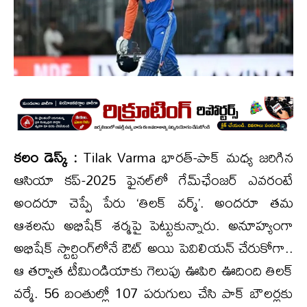
కలం డెస్క్ :
Tilak Varma భారత్-పాక్ మధ్య జరిగిన
ఆసియా కప్-2025 ఫైనల్‌లో గేమ్‌ఛేంజర్‌ ఎవరంటే
అందరూ చెప్పే పేరు ‘తిలక్ వర్మ్’. అందరూ తమ
ఆశలను అభిషేక్ శర్మపై పెట్టుకున్నారు. అనూహ్యంగా
అభిషేక్ స్టార్టింగ్‌లోనే ఔట్ అయి పెవిలియన్ చేరుకోగా..
ఆ తర్వాత టీమిండియాకు గెలుపు ఊపిరి ఊదింది తిలక్
వర్మే. 56 బంతుల్లో 107 పరుగులు చేసి పాక్‌ బౌలర్లకు