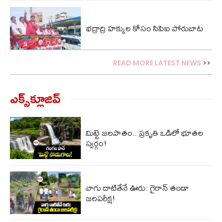
భద్రాద్రి హక్కుల కోసం సిపిఐ పోరుబాట
READ MORE LATEST NEWS
>>
ఎక్స్‌క్లూజివ్‌
మిట్టె జలపాతం.. ప్రకృతి ఒడిలో భూతల
స్వర్గం!
వాగు దాటితేనే ఊరు: గైరాన్ తండా
జలపరీక్ష!