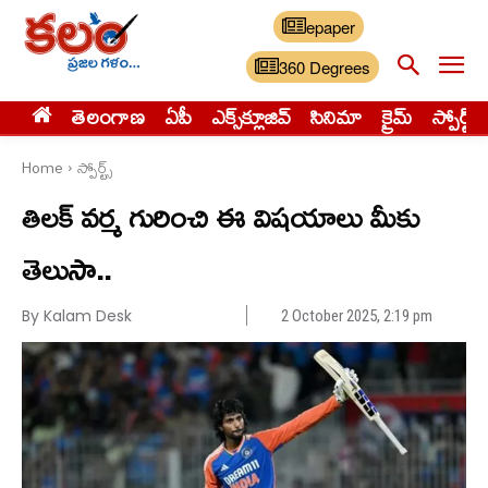
epaper
360 Degrees
తెలంగాణ
ఏపీ
ఎక్స్‌క్లూజివ్‌
సినిమా
క్రైమ్
స్పోర్ట్స్
Home
స్పోర్ట్స్‌
తిలక్ వర్మ గురించి ఈ విషయాలు మీకు
తెలుసా..
By Kalam Desk
2 October 2025, 2:19 pm