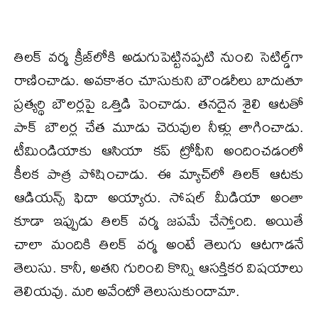
తిలక్ వర్మ క్రీజ్‌లోకి అడుగుపెట్టినప్పటి నుంచి సెటిల్డ్‌గా
రాణించాడు. అవకాశం చూసుకుని బౌండరీలు బాదుతూ
ప్రత్యర్థి బౌలర్లపై ఒత్తిడి పెంచాడు. తనదైన శైలి ఆటతో
పాక్ బౌలర్ల చేత మూడు చెరువుల నీళ్లు తాగించాడు.
టీమిండియాకు ఆసియా కప్ ట్రోఫీని అందించడంలో
కీలక పాత్ర పోషించాడు. ఈ మ్యాచ్‌లో తిలక్ ఆటకు
ఆడియన్స్ ఫిదా అయ్యారు. సోషల్ మీడియా అంతా
కూడా ఇప్పుడు తిలక్ వర్మ జపమే చేస్తోంది. అయితే
చాలా మందికి తిలక్ వర్మ అంటే తెలుగు ఆటగాడనే
తెలుసు. కానీ, అతని గురించి కొన్ని ఆసక్తికర విషయాలు
తెలియవు. మరి అవేంటో తెలుసుకుందామా.