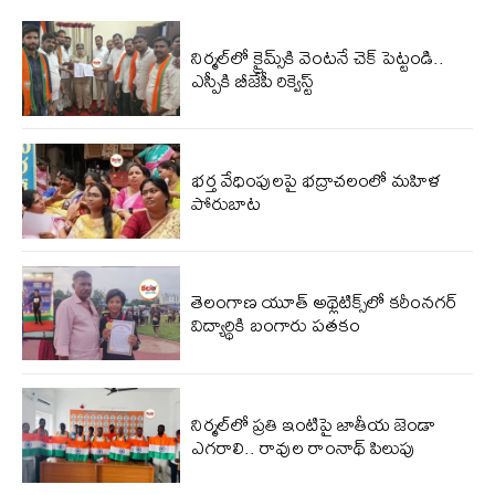
నిర్మల్‌‌లో క్రైమ్స్‌‌కి వెంటనే చెక్ పెట్టండి..
ఎస్పీకి బీజేపీ రిక్వెస్ట్
భర్త వేధింపులపై భద్రాచలంలో మహిళ
పోరుబాట
తెలంగాణ యూత్ అథ్లెటిక్స్‌లో కరీంనగర్
విద్యార్థికి బంగారు పతకం
నిర్మల్‌లో ప్రతి ఇంటిపై జాతీయ జెండా
ఎగరాలి.. రావుల రాంనాథ్ పిలుపు