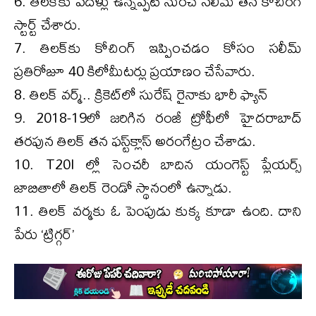
6. తిలక్‌కు పదేళ్లు ఉన్నప్పటి నుంచే సలీమ్ తన కోచింగ్
స్టార్ట్ చేశారు.
7. తిలక్‌కు కోచింగ్ ఇప్పించడం కోసం సలీమ్
ప్రతిరోజూ 40 కిలోమీటర్లు ప్రయాణం చేసేవారు.
8. తిలక్ వర్మ్‌.. క్రికెట్‌లో సురేష్‌ రైనాకు భారీ ఫ్యాన్
9. 2018-19లో జరిగిన రంజీ ట్రోఫీలో హైదరాబాద్
తరపున తిలక్ తన ఫస్ట్‌క్లాస్ అరంగేట్రం చేశాడు.
10. T20I ల్లో సెంచరీ బాదిన యంగెస్ట్‌ ప్లేయర్స్‌
జాబితాలో తిలక్ రెండో స్థానంలో ఉన్నాడు.
11. తిలక్‌ వర్మకు ఓ పెంపుడు కుక్క కూడా ఉంది. దాని
పేరు ‘ట్రిగ్గర్’