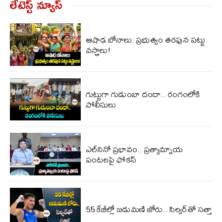
లేటెస్ట్ న్యూస్‌
ఆషాఢ బోనాలు: ప్రభుత్వం తరఫున పట్టు
వస్త్రాలు!
గుట్టుగా గుడుంబా దందా.. రంగంలోకి
పోలీసులు
ఎల్‌నినో ప్రభావం.. ప్రత్యామ్నాయ
పంటలపై ఫోకస్
55 కేజీల్లో జడుమణి జోరు.. సిల్వర్‌తో సత్తా