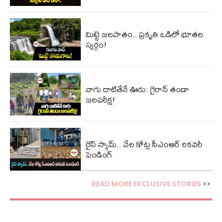
మిట్టె జలపాతం.. ప్రకృతి ఒడిలో భూతల
స్వర్గం!
వాగు దాటితేనే ఊరు: గైరాన్ తండా
జలపరీక్ష!
రైస్ స్కామ్.. వేల కోట్ల‌ సీఎంఆర్ రికవరీ
పెండింగ్
READ MORE EXCLUSIVE STORIES
>>