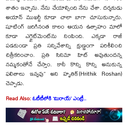
శాతం ఇచ్చాను. నేను చేయాల్సింది నేను చేశా. దర్శకుడు
అయాన్ ముఖర్జీ కూడా చాలా బాగా చూసుకున్నారు.
షూటింగ్ జరిగినంత కాలం ఆయన ఉత్సాహం మాలో
కూడా ఎగ్జైట్‌మెంట్‌ను నింపింది. ఎక్కడా రాజీ
పడకుండా ప్రతి సన్నివేశాన్ని క్షుణ్ణంగా పరిశీలించి
చిత్రీకరించాం. ప్రతి సినిమా హిట్ అవుతుందన్న
నమ్మకంతోనే చేస్తాం. కానీ కొన్ని కొన్ని అనుకున్న
ఫలితాలు ఇవ్వవు’’ అని హృతిక్(Hrithik Roshan)
చెప్పాడు.
Read Also:
ఓటీటీలోకి ‘మిరాయ్’ ఎంట్రీ..