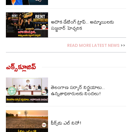
అదొక డేటింగ్ ట్రాప్.. అమ్మాయిలకు
సజ్జనార్ హెచ్చరిక
READ MORE LATEST NEWS
>>
ఎక్స్‌క్లూజివ్‌
తెలంగాణ సర్కార్ నిర్ణయాలు..
ఉన్నతాధికారులకు నిందలు!
పీక్స్‌కు ఎల్‌ నినో!