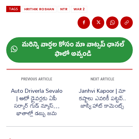
TAGS
HRITHIK ROSHAN
NTR
WAR 2
మ‌రిన్ని వార్త‌ల కోసం మా వాట్స‌ప్ ఛాన‌ల్
ఫాలో అవ్వండి
PREVIOUS ARTICLE
NEXT ARTICLE
Auto Driverla Sevalo
Janhvi Kapoor | మా
| ఆటో డ్రైవర్లకు ఏపీ
కష్టాలు ఎవరికీ పట్టవ్..
సర్కార్ గుడ్ న్యూస్…
జాన్వీ హాట్ కామెంట్స్
ఖాతాల్లో డబ్బు జమ