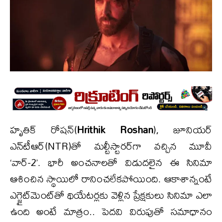
హృతిక్ రోషన్(
Hrithik Roshan
), జూనియర్
ఎన్‌టీఆర్‌(NTR)తో మల్టీస్టారర్‌గా వచ్చిన మూవీ
‘వార్-2’. భారీ అంచనాలతో విడుదలైన ఈ సినిమా
ఆశించిన స్థాయిలో రానించలేకపోయింది. ఆకాశాన్నంటే
ఎగ్జైట్‌మెంట్‌తో థియేటర్లకు వెళ్లిన ప్రేక్షకులు సినిమా ఎలా
ఉంది అంటే మాత్రం.. పెదవి విరుపుతో సమాధానం