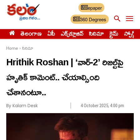
epaper
360 Degrees
తెలంగాణ
ఏపీ
ఎక్స్‌క్లూజివ్‌
సినిమా
క్రైమ్
స్పోర్ట్స్
Home
సినిమా
Hrithik Roshan | ‘వార్-2’ రిజల్ట్‌పై
హృతిక్ కామెంట్.. చేయాల్సింది
చేశానంటూ..
By Kalam Desk
4 October 2025, 4:00 pm