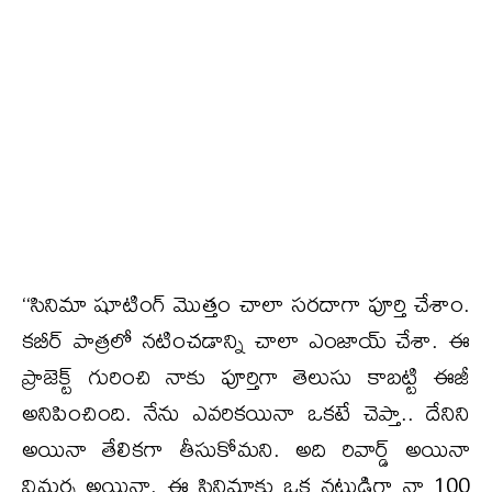
‘‘సినిమా షూటింగ్ మొత్తం చాలా సరదాగా పూర్తి చేశాం.
కబీర్ పాత్రలో నటించడాన్ని చాలా ఎంజాయ్ చేశా. ఈ
ప్రాజెక్ట్ గురించి నాకు పూర్తిగా తెలుసు కాబట్టి ఈజీ
అనిపించింది. నేను ఎవరికయినా ఒకటే చెప్తా.. దేనిని
అయినా తేలికగా తీసుకోమని. అది రివార్డ్ అయినా
విమర్శ అయినా. ఈ సినిమాకు ఒక నటుడిగా నా 100