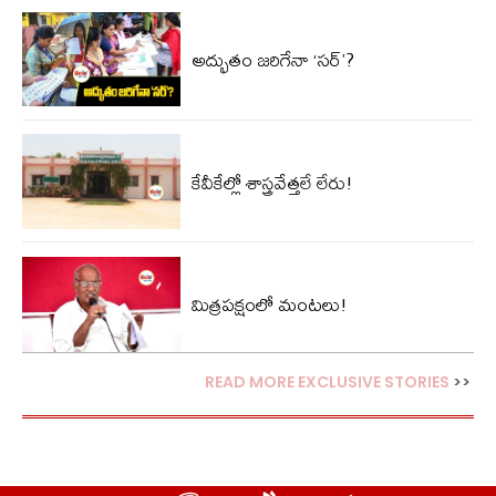
అద్భుతం జరిగేనా ‘సర్’?
కేవీకేల్లో శాస్త్రవేత్తలే లేరు!
మిత్రపక్షంలో మంటలు!
READ MORE EXCLUSIVE STORIES
>>