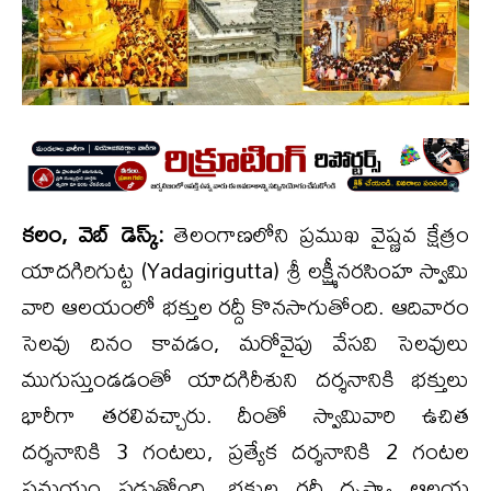
కలం, వెబ్ డెస్క్:
తెలంగాణలోని ప్రముఖ వైష్ణవ క్షేత్రం
యాదగిరిగుట్ట (Yadagirigutta) శ్రీ లక్ష్మీనరసింహ స్వామి
వారి ఆలయంలో భక్తుల రద్దీ కొనసాగుతోంది. ఆదివారం
సెలవు దినం కావడం, మరోవైపు వేసవి సెలవులు
ముగుస్తుండడంతో యాదగిరీశుని దర్శనానికి భక్తులు
భారీగా తరలివచ్చారు. దీంతో స్వామివారి ఉచిత
దర్శనానికి 3 గంటలు, ప్రత్యేక దర్శనానికి 2 గంటల
సమయం పడుతోంది. భక్తుల రద్దీ దృష్ట్యా ఆలయ