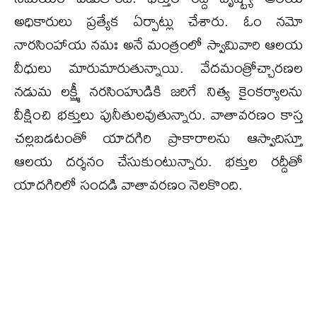
అధికారులు ప్రత్యేక ఏర్పాట్లు చేశారు. ఓం నమో
నారసింహాయ నమః అనే మంత్రంలో స్వామివారి ఆలయ
వీధులు మారుమారుతున్నాయి. వేదమంత్రోచ్చారణల
నడుమ లక్ష్మీ నరసింహుడికి జరిగే నిత్య కైంకర్యాలను
వీక్షించి భక్తులు పునీతులవుతున్నారు. వాతావరణం కాస్త
చల్లబడటంతో యాదగిరి ప్రాకారాలను ఆస్వాదిస్తూ
ఆలయ దర్శనం చేసుకుంటున్నారు. భక్తుల రద్దీతో
యాదగిరిలో సందడి వాతావరణం నెలకొంది.