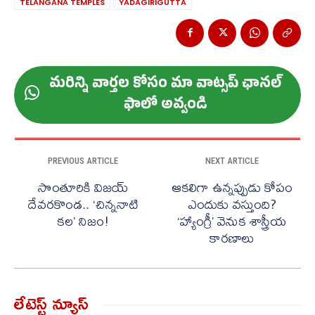
TELANGANA TEMPLES
YADAGIRIGUTTA
మ‌రిన్ని వార్త‌ల కోసం మా వాట్స‌ప్ ఛాన‌ల్
ఫాలో అవ్వండి
PREVIOUS ARTICLE
NEXT ARTICLE
సొంతూరికి విజయ్
ఆకలిగా ఉన్నప్పుడు కోపం
దేవరకొండ.. ‘చిన్ననాటి
ఎందుకు వస్తుంది?
కల’ నిజం!
‘హ్యాంగ్రీ’ వెనుక శాస్త్రీయ
కారణాలు
లేటెస్ట్ న్యూస్‌