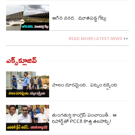
ఆగిన వరద.. మూత‌ప‌డ్డ‌ గేట్లు
READ MORE LATEST NEWS
>>
ఎక్స్‌క్లూజివ్‌
పొలం దూరమైంది.. పట్నం దిక్కైంది
తుంగతుర్తి కాంగ్రెస్‌ పంచాయితీ.. ఆ
రిపోర్ట్‌తో PCCకి కొత్త తలనొప్పి!