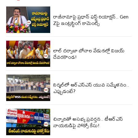
రాజీనామాపై ప్రధాన్ ఫస్ట్ రియాక్షన్.. Gen
Zపై ఇంట్రస్టింగ్ కామెంట్స్
లాల్ ద‌ర్వాజా బోనాల వేడుక‌ల్లో విజ‌య్
దేవ‌ర‌కొండ‌!
నిర్మ‌ల్‌లో ఆర్ఎస్ఎస్ యువ స‌మ్మేళ‌నం..
ఎప్పుడంటే?
చిన్నారితో అసభ్య ప్రవర్తన.. టీఆర్‌ఎస్
నాయకుడిపై పోక్సో కేసు!