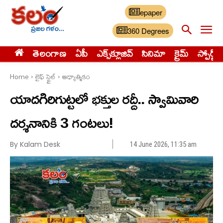
epaper
360 Degrees
తెలంగాణ
ఏపీ
ఎక్స్‌క్లూజివ్‌
సినిమా
క్రైమ్
స్పోర్ట్స్
Home
లైఫ్ స్టైల్
ఆధ్యాత్మికం
యాదగిరిగుట్టలో భక్తుల రద్దీ.. స్వామివారి
దర్శనానికి 3 గంటలు!
By Kalam Desk
14 June 2026, 11:35 am