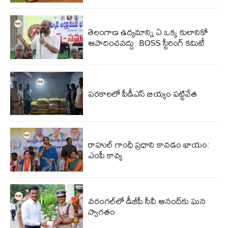
తెలంగాణ ఉద్యమాన్ని ఏ ఒక్క కులానికో
ఆపాదించవద్దు: BOSS స్టీరింగ్ కమిటీ
పరకాలలో పీడీఎస్‌ బియ్యం పట్టివేత
రాహుల్ గాంధీ ప్రధాని కావడం ఖాయం:
ఎంపీ కావ్య
వరంగల్‌లో డీజీపీ సీవీ ఆనంద్‌కు ఘన
స్వాగతం