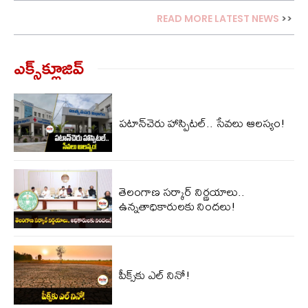
READ MORE LATEST NEWS
>>
ఎక్స్‌క్లూజివ్‌
పటాన్‌చెరు హాస్పిటల్.. సేవలు ఆలస్యం!
తెలంగాణ సర్కార్ నిర్ణయాలు..
ఉన్నతాధికారులకు నిందలు!
పీక్స్‌కు ఎల్‌ నినో!