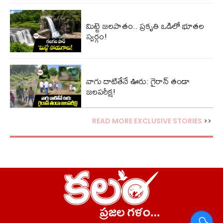
మిట్టె జలపాతం.. ప్రకృతి ఒడిలో భూతల
స్వర్గం!
వాగు దాటితేనే ఊరు: గైరాన్ తండా
జలపరీక్ష!
READ MORE EXCLUSIVE STORIES
>>