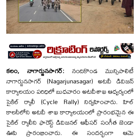
కలం, నాగార్జునసాగర్:
నందికొండ మున్సిపాలిటీ
నాగార్జునసాగర్ (Nagarjunasagar) అటవీ డివిజన్
కార్యాలయం పరిధిలో బుధవారం అటవీశాఖ ఆధ్వర్యంలో
సైకిల్ ర్యాలీ (Cycle Rally) నిర్వహించారు. హిల్
కాలనీలోని అటవీ శాఖ కార్యాలయంలో ప్రారంభమైన ఈ
సైకిల్ ర్యాలీని ఫారెస్ట్ డివిజనల్ ఆఫీసర్ సంగీత జెండా
ఊపి ప్రారంభించారు. ఈ సందర్భంగా ఆమె