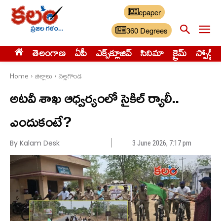
epaper
360 Degrees
తెలంగాణ
ఏపీ
ఎక్స్‌క్లూజివ్‌
సినిమా
క్రైమ్
స్పోర్ట్స్
Home
జిల్లాలు
నల్లగొండ
అటవీ శాఖ ఆధ్వర్యంలో సైకిల్ ర్యాలీ..
ఎందుకంటే?
By Kalam Desk
3 June 2026, 7:17 pm