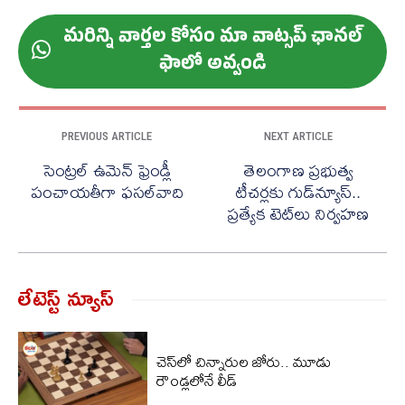
మ‌రిన్ని వార్త‌ల కోసం మా వాట్స‌ప్ ఛాన‌ల్
ఫాలో అవ్వండి
PREVIOUS ARTICLE
NEXT ARTICLE
సెంట్ర‌ల్ ఉమెన్ ఫ్రెండ్లీ
తెలంగాణ ప్రభుత్వ
పంచాయతీగా ఫ‌స‌ల్‌వాది
టీచర్లకు గుడ్‌న్యూస్‌..
ప్రత్యేక టెట్‌లు నిర్వహణ
లేటెస్ట్ న్యూస్‌
చెస్‌లో చిన్నారుల జోరు.. మూడు
రౌండ్లలోనే లీడ్