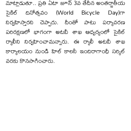
మాట్లాడుతూ.. ప్రతి ఏటా జూన్ 3వ తేదీన అంతర్జాతీయ
సైకిల్ దినోత్సవం (World Bicycle Day)గా
నిర్వహిస్తారని చెప్పారు. దీంతో పాటు పర్యావరణ
పరిరక్షణలో భాగంగా అటవీ శాఖ ఆధ్వర్యంలో సైకిల్
ర్యాలీని నిర్వహించామన్నారు. ఈ ర్యాలీ అటవీ శాఖ
కార్యాలయం నుండి హిల్ కాలనీ ఇందిరాగాంధీ సర్కిల్
వరకు కొనసాగించారు.