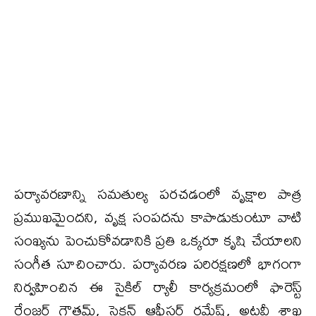
పర్యావరణాన్ని సమతుల్య పరచడంలో వృక్షాల పాత్ర
ప్రముఖమైందని, వృక్ష సంపదను కాపాడుకుంటూ వాటి
సంఖ్యను పెంచుకోవడానికి ప్రతి ఒక్కరూ కృషి చేయాలని
సంగీత సూచించారు. పర్యావరణ పరిరక్షణలో భాగంగా
నిర్వహించిన ఈ సైకిల్ ర్యాలీ కార్యక్రమంలో ఫారెస్ట్
రేంజర్ గౌతమ్, సెక్షన్ ఆఫీసర్ రమేష్, అటవీ శాఖ