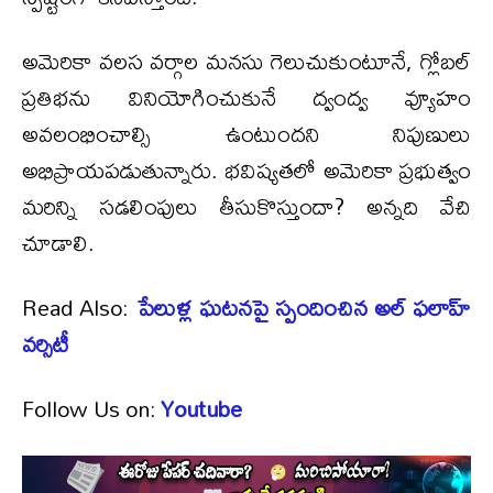
అమెరికా వలస వర్గాల మనసు గెలుచుకుంటూనే, గ్లోబల్‌
ప్రతిభను వినియోగించుకునే ద్వంద్వ వ్యూహం
అవలంభించాల్సి ఉంటుందని నిపుణులు
అభిప్రాయపడుతున్నారు. భవిష్యతలో అమెరికా ప్రభుత్వం
మరిన్ని సడలింపులు తీసుకొస్తుందా? అన్నది వేచి
చూడాలి.
Read Also:
పేలుళ్ల ఘటనపై స్పందించిన అల్ ఫలాహ్
వర్సిటీ
Follow Us on:
Youtube