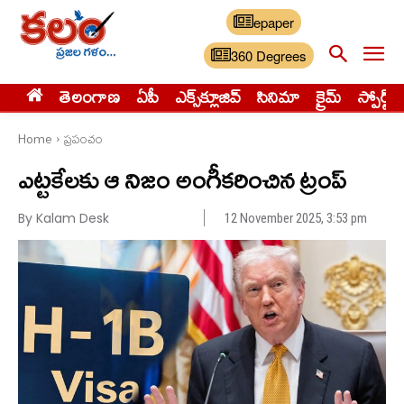
epaper
360 Degrees
తెలంగాణ
ఏపీ
ఎక్స్‌క్లూజివ్‌
సినిమా
క్రైమ్
స్పోర్ట్స్
Home
ప్రపంచం
ఎట్టకేలకు ఆ నిజం అంగీకరించిన ట్రంప్
By Kalam Desk
12 November 2025, 3:53 pm