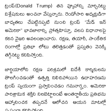
ట్రంప్(Donald Trump) తన వ్యూహాన్ని మార్చినట్టు
విశ్లేషకులు అంచనా వేస్తున్నారు. రెండోసారి అధ్యక్షుడిగా
బాధ్యతలు చేపట్టినప్పటి నుంచి ట్రంప్‌ “మేడ్ ఇన్
అమెరికా” భావజాలాన్ని ప్రోత్సహిస్తూ, వలస విధానాలపై
కఠిన వైఖరి అవలంభించారు. రక్షణ, తయారీ, సాంకేతిక
రంగాల్లో ప్రతిభా లోటు తలెత్తడంతో ప్రస్తుతం వెనక్కి
తగ్గినట్టు కనిపిస్తోంది.
జార్జియాలోని రక్షణ పరిశ్రమలో విదేశీ కార్మికులను
తొలగించడంతో ఉత్పత్తి నిలిచిపోయిన ఉదాహరణను
ట్రంప్‌ స్వయంగా ప్రస్తావించడం గమనార్హం. అమెరికా
పారిశ్రామిక శక్తిని నిలబెట్టాలంటే అంతర్జాతీయ ప్రతిభను
ఆహ్వానించక తప్పదనే ఆలోచన ఆయన మాటల్లో
స్పష్టంగా కనిపిస్తోంది.