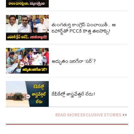
తుంగతుర్తి కాంగ్రెస్‌ పంచాయితీ.. ఆ
రిపోర్ట్‌తో PCCకి కొత్త తలనొప్పి!
అద్భుతం జరిగేనా ‘సర్’?
కేవీకేల్లో శాస్త్రవేత్తలే లేరు!
READ MORE EXCLUSIVE STORIES
>>