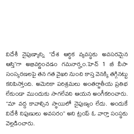
విదేశీ నైపుణ్యాన్ని “దేశ ఆర్థిక వ్యవస్థకు అవసరమైన
ఆస్తి”గా అభివర్ణించడం గమనార్హం.హెచ్ 1 బీ వీసా
సంస్కరణలపై తన గత వైఖరి నుంచి కాస్త వెనక్కి తగ్గినట్టు
కనిపిస్తోంది. అమెరికా పరిశ్రమలు అంతర్జాతీయ ప్రతిభ
లేకుండా ముందుకు సాగలేవని ఆయన అంగీకరించారు.
“మా వద్ద కావాల్సిన స్థాయిలో నైపుణ్యం లేదు. అందుకే
విదేశీ నిపుణులు అవసరం” అని ట్రంప్‌ ఓ వార్తా సంస్థకు
వెల్లడించారు.