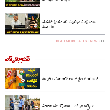
మెడికో ప్రియాంక మృతిపై చంద్రబాబు
విచారం
READ MORE LATEST NEWS
>>
ఎక్స్‌క్లూజివ్‌
నిర్మల్ కమలంలో అంతర్గత కలకలం!
పొలం దూరమైంది.. పట్నం దిక్కైంది