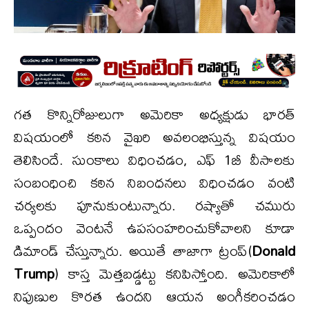
గత కొన్నిరోజులుగా అమెరికా అధ్యక్షుడు భారత్
విషయంలో కఠిన వైఖరి అవలంభిస్తున్న విషయం
తెలిసిందే. సుంకాలు విధించడం, ఎఫ్ 1బీ వీసాలకు
సంబంధించి కఠిన నిబంధనలు విధించడం వంటి
చర్యలకు పూనుకుంటున్నారు. రష్యాతో చమురు
ఒప్పందం వెంటనే ఉపసంహరించుకోవాలని కూడా
డిమాండ్ చేస్తున్నారు. అయితే తాజాగా ట్రంప్(
Donald
Trump
) కాస్త మెత్తబడ్డట్టు కనిపిస్తోంది. అమెరికాలో
నిపుణుల కొరత ఉందని ఆయన అంగీకరించడం