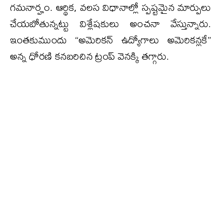
గమనార్హం. ఆర్థిక, వలస విధానాల్లో స్పష్టమైన మార్పులు
చేయబోతున్నట్టు విశ్లేషకులు అంచనా వేస్తున్నారు.
ఇంతకుముందు “అమెరికన్‌ ఉద్యోగాలు అమెరికన్లకే”
అన్న ధోరణి కనబరిచిన ట్రంప్‌ వెనక్కి తగ్గారు.