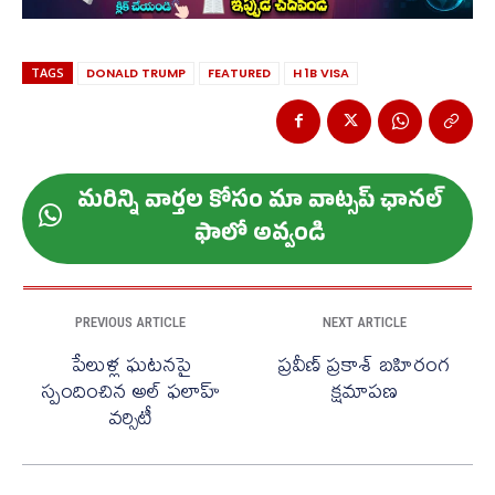
TAGS
DONALD TRUMP
FEATURED
H 1B VISA
మ‌రిన్ని వార్త‌ల కోసం మా వాట్స‌ప్ ఛాన‌ల్
ఫాలో అవ్వండి
PREVIOUS ARTICLE
NEXT ARTICLE
పేలుళ్ల ఘటనపై
ప్రవీణ్ ప్రకాశ్ బహిరంగ
స్పందించిన అల్ ఫలాహ్
క్షమాపణ
వర్సిటీ