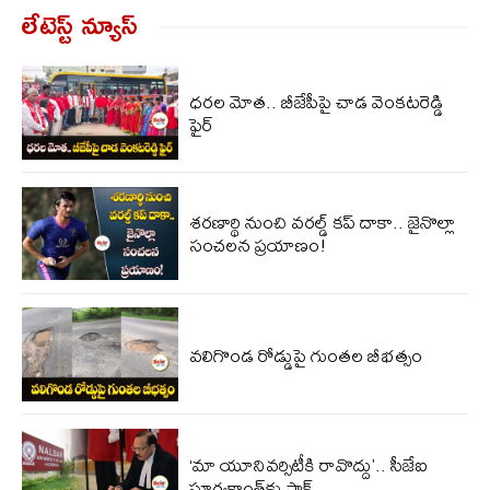
లేటెస్ట్ న్యూస్‌
ధరల మోత.. బీజేపీపై చాడ వెంకటరెడ్డి
ఫైర్
శరణార్థి నుంచి వరల్డ్ కప్ దాకా.. జైనొల్లా
సంచలన ప్రయాణం!
వలిగొండ రోడ్డుపై గుంతల బీభత్సం
‘మా యూనివర్సిటీకి రావొద్దు’.. సీజేఐ
సూర్యకాంత్‌కు షాక్