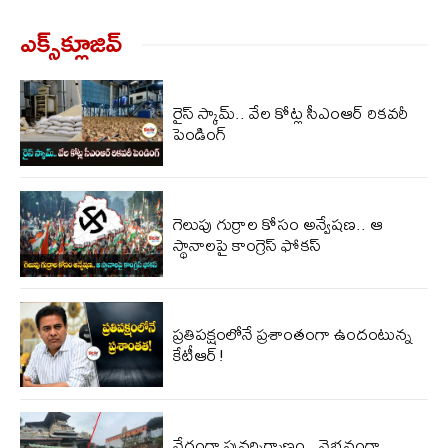
ఎక్స్‌క్లూజివ్‌
రైస్ స్కామ్.. వేల కోట్ల‌ సీఎంఆర్ రికవరీ
పెండింగ్
గెలుపు గుర్రాల కోసం అన్వేషణ.. ఆ
స్థానాలపై కాంగ్రెస్ ఫోకస్
ప్ర‌తిప‌క్షంలోనే ప్ర‌శాంతంగా ఉందంటున్న
కేటీఆర్!
వేగంగా పునర్నిర్మాణం.. వైభవంగా