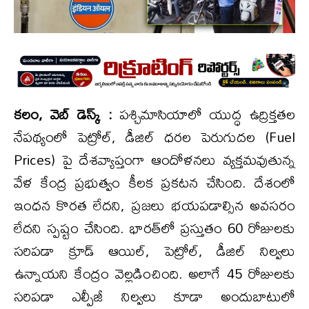
కలం, వెబ్ డెస్క్ :
పశ్చిమాసియాలో యుద్ధ ఉద్రిక్తతల
నేపథ్యంలో పెట్రోల్‌, డీజిల్‌ ధరల పెరుగుదల (Fuel
Prices) పై దేశవ్యాప్తంగా ఆందోళనలు వ్యక్తమవుతున్న
వేళ కేంద్ర ప్రభుత్వం కీలక ప్రకటన చేసింది. దేశంలో
ఇంధన కొరత లేదని, ప్రజలు భయపడాల్సిన అవసరం
లేదని స్పష్టం చేసింది. భారత్‌లో ప్రస్తుతం 60 రోజులకు
సరిపడా క్రూడ్ ఆయిల్‌, పెట్రోల్‌, డీజిల్ నిల్వలు
ఉన్నాయని కేంద్రం వెల్లడించింది. అలాగే 45 రోజులకు
సరిపడా ఎల్పీజీ నిల్వలు కూడా అందుబాటులో