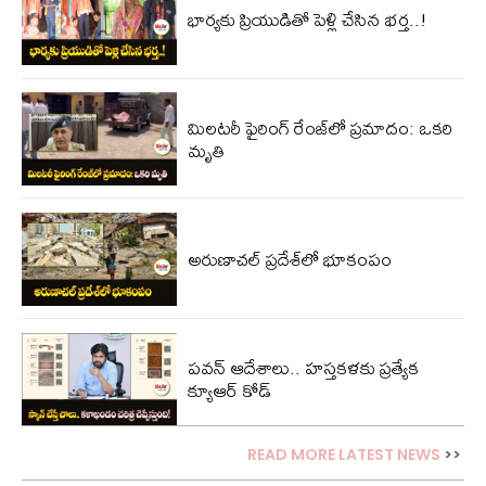
భార్యకు ప్రియుడితో పెళ్లి చేసిన భ‌ర్త‌..!
మిలటరీ ఫైరింగ్ రేంజ్‌లో ప్రమాదం: ఒకరి
మృతి
అరుణాచల్ ప్రదేశ్‌లో భూకంపం
పవన్ ఆదేశాలు.. హస్తకళకు ప్రత్యేక
క్యూఆర్ కోడ్
READ MORE LATEST NEWS
>>