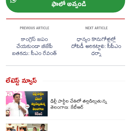
ఫాలో అవ్వండి
PREVIOUS ARTICLE
NEXT ARTICLE
కాంగ్రెస్ జపం
ధాన్యం కొనుగోళ్లల్లో
చేయకుండా బీజేపీ
దోపిడీ అరికట్టాలి: సీపీఎం
బతకదు: సీఎం రేవంత్
ధర్నా
లేటెస్ట్ న్యూస్‌
ఢిల్లీ పార్టీల చేతిలో తల్లడిల్లుతున్న
తెలంగాణ: కేటీఆర్