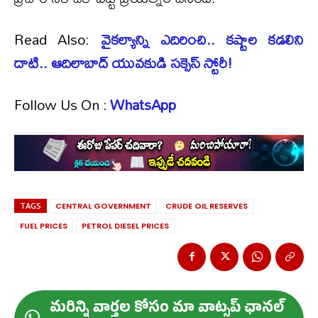
Read Also:
వైకల్యాన్ని ఎదిరించి.. కష్టాల కడలిని
దాటి.. ఆదిలాబాద్ యువకుడి సక్సెస్ స్టోరీ!
Follow Us On :
WhatsApp
TAGS
CENTRAL GOVERNMENT
CRUDE OIL RESERVES
FUEL PRICES
PETROL DIESEL PRICES
మ‌రిన్ని వార్త‌ల కోసం మా వాట్స‌ప్ ఛాన‌ల్