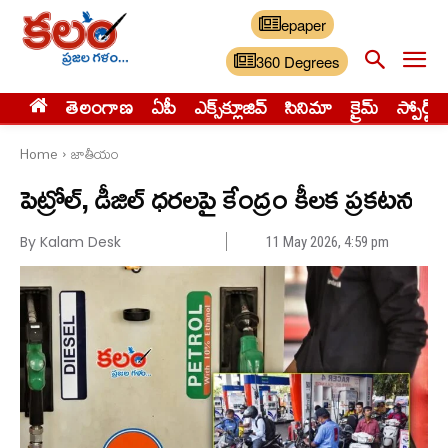
epaper
360 Degrees
తెలంగాణ
ఏపీ
ఎక్స్‌క్లూజివ్‌
సినిమా
క్రైమ్
స్పోర్ట్స్
Home
జాతీయం
పెట్రోల్, డీజిల్ ధరలపై కేంద్రం కీలక ప్రకటన
By Kalam Desk
11 May 2026, 4:59 pm