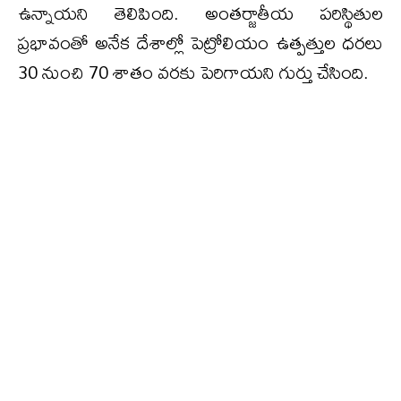
ఉన్నాయని తెలిపింది. అంతర్జాతీయ పరిస్థితుల
ప్రభావంతో అనేక దేశాల్లో పెట్రోలియం ఉత్పత్తుల ధరలు
30 నుంచి 70 శాతం వరకు పెరిగాయని గుర్తు చేసింది.