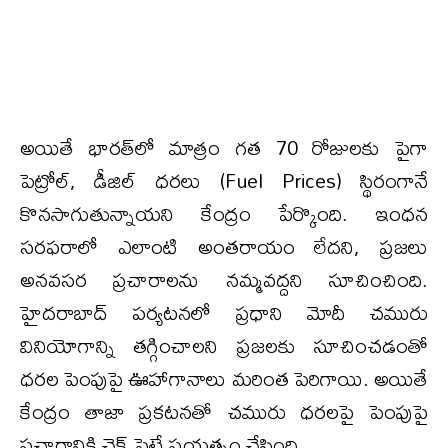
అయితే భారత్‌లో మాత్రం గత 70 రోజులకు పైగా
పెట్రోల్‌, డీజిల్ ధరలు (Fuel Prices) స్థిరంగానే
కొనసాగుతున్నాయని కేంద్రం పేర్కొంది. ఇంధన
సరఫరాలో ఎలాంటి అంతరాయం లేదని, ప్రజలు
అనవసర ప్రచారాలను నమ్మవద్దని సూచించింది.
హైదరాబాద్ పర్యటనలో ప్రధాని మోదీ చమురు
వినియోగాన్ని తగ్గించాలని ప్రజలకు సూచించడంతో
ధరల పెంపుపై ఊహాగానాలు మరింత పెరిగాయి. అయితే
కేంద్రం తాజా ప్రకటనతో చమురు ధరలపై పెంపుపై
ప్రచారానికి చెక్ పెట్టే ప్రయత్నం చేసింది.