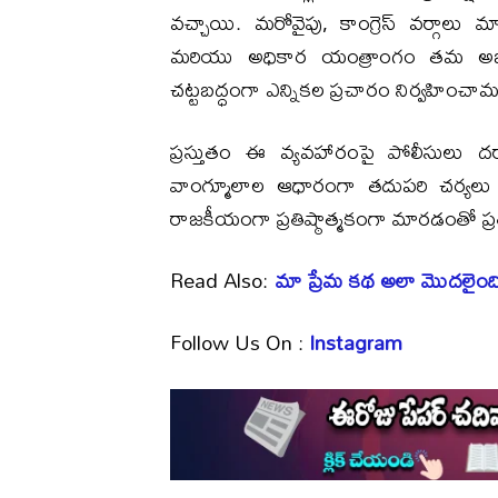
వచ్చాయి. మరోవైపు, కాంగ్రెస్‌ వర్గాలు మ
మరియు అధికార యంత్రాంగం తమ అభ్యర్థిన
చట్టబద్ధంగా ఎన్నికల ప్రచారం నిర్వహించా
ప్రస్తుతం ఈ వ్యవహారంపై పోలీసులు దర్యాప
వాంగ్మూలాల ఆధారంగా తదుపరి చర్యలు తీ
రాజకీయంగా ప్రతిష్ఠాత్మకంగా మారడంతో ప
Read Also:
మా ప్రేమ కథ అలా మొదలైంది.. ల
Follow Us On :
Instagram