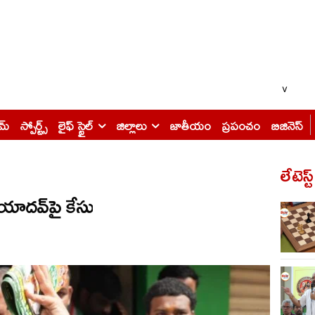
v
ైమ్
స్పోర్ట్స్
లైఫ్ స్టైల్
జిల్లాలు
జాతీయం
ప్రపంచం
బిజినెస్
లేటెస్ట
న్ యాదవ్‌పై కేసు