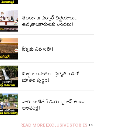
తెలంగాణ సర్కార్ నిర్ణయాలు..
ఉన్నతాధికారులకు నిందలు!
పీక్స్‌కు ఎల్‌ నినో!
మిట్టె జలపాతం.. ప్రకృతి ఒడిలో
భూతల స్వర్గం!
వాగు దాటితేనే ఊరు: గైరాన్ తండా
జలపరీక్ష!
READ MORE EXCLUSIVE STORIES
>>