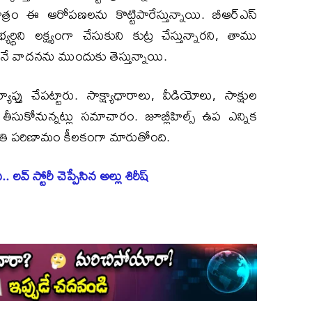
ాత్రం ఈ ఆరోపణలను కొట్టిపారేస్తున్నాయి. బీఆర్ఎస్‌
ి లక్ష్యంగా చేసుకుని కుట్ర చేస్తున్నారని, తాము
మనే వాదనను ముందుకు తెస్తున్నాయి.
్తు చేపట్టారు. సాక్ష్యాధారాలు, వీడియోలు, సాక్షుల
సుకోనున్నట్లు సమాచారం. జూబ్లీహిల్స్ ఉప ఎన్నిక
్రతి పరిణామం కీలకంగా మారుతోంది.
వ్ స్టోరీ చెప్పేసిన అల్లు శిరీష్