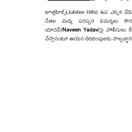
జూబ్లీహిల్స్(Jubilee Hills) ఉప ఎన్నిక వే
నేతల మధ్య పరస్పర విమర్శలు కొనసాగు
యాదవ్‌(
Naveen Yadav
)పై పోలీసులు క
చేస్తానంటూ ఆయన బెదిరింపులకు పాల్పడ్డ