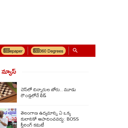
epaper
360 Degrees
్ న్యూస్‌
చెస్‌లో చిన్నారుల జోరు.. మూడు
రౌండ్లలోనే లీడ్
తెలంగాణ ఉద్యమాన్ని ఏ ఒక్క
కులానికో ఆపాదించవద్దు: BOSS
స్టీరింగ్ కమిటీ