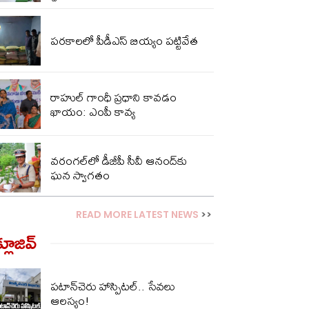
పరకాలలో పీడీఎస్‌ బియ్యం పట్టివేత
రాహుల్ గాంధీ ప్రధాని కావడం
ఖాయం: ఎంపీ కావ్య
వరంగల్‌లో డీజీపీ సీవీ ఆనంద్‌కు
ఘన స్వాగతం
READ MORE LATEST NEWS
>>
్లూజివ్‌
పటాన్‌చెరు హాస్పిటల్.. సేవలు
ఆలస్యం!