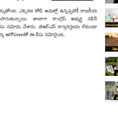
డెక్కుతోంది. ఎన్నికల కోడ్‌ అమల్లో ఉన్నప్పటికీ రాజకీయ
తున్నాయి. తాజాగా కాంగ్రెస్‌ అభ్యర్థి నవీన్
ేసు నమోదు చేశారు. బీఆర్ఎస్‌ కార్యకర్తలను లేకుండా
ారన్న ఆరోపణలతో ఈ కేసు నమోదైంది.