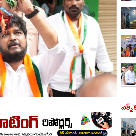
ఎక్స్‌క