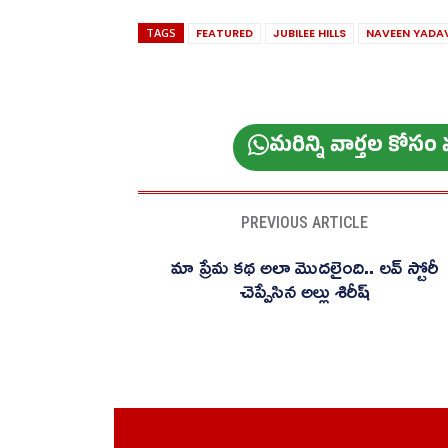
TAGS
FEATURED
JUBILEE HILLS
NAVEEN YADA
మ‌రిన్ని వార్త‌ల కోస
PREVIOUS ARTICLE
మా ప్రేమ కథ అలా మొదలైంది.. లవ్ స్టోరీ
చెప్పేసిన అల్లు శిరీష్