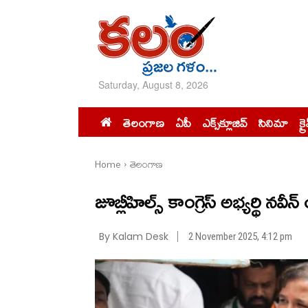
Saturday, August 8, 2026
తెలంగాణ
ఏపీ
ఎక్స్‌క్లూజివ్‌
సినిమా
క్ర
Home
తెలంగాణ
జూబ్లీహిల్స్ కాంగ్రెస్ అభ్యర్థి నవీ
By Kalam Desk
2 November 2025, 4:12 pm