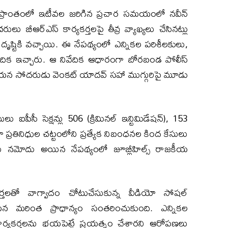
డ ప్రాంతంలో ఇటీవల జరిగిన ప్రచార సమయంలో నవీన్
ఆర్‌ఎస్‌ కార్యకర్తలపై తీవ్ర వ్యాఖ్యలు చేసినట్లు
దృష్టికి వచ్చాయి. ఈ నేపథ్యంలో ఎన్నికల పరిశీలకులు,
వేదిక ఇచ్చారు. ఆ నివేదిక ఆధారంగా బోరబండ పోలీస్‌
దవ్‌, ఆయన సోదరుడు వెంకట్ యాదవ్‌ సహా ముగ్గురిపై మూడు
ు ఐపీసీ సెక్షన్లు 506 (క్రిమినల్ ఇన్టిమిడేషన్), 153
ా ప్రతినిధుల చట్టంలోని ప్రత్యేక నిబంధనల కింద కేసులు
ులు నమోదు అయిన నేపథ్యంలో జూబ్లీహిల్స్ రాజకీయ
ర్తలతో వాగ్వాదం చోటుచేసుకున్న వీడియో సోషల్‌
మరింత ప్రాధాన్యం సంతరించుకుంది. ఎన్నికల
కార్యకర్తలను భయపెట్టే ప్రయత్నం చేశారని ఆరోపణలు