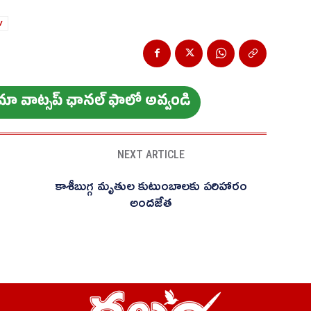
V
ం మా వాట్స‌ప్ ఛాన‌ల్ ఫాలో అవ్వండి
NEXT ARTICLE
కాశీబుగ్గ మృతుల కుటుంబాలకు పరిహారం
అందజేత