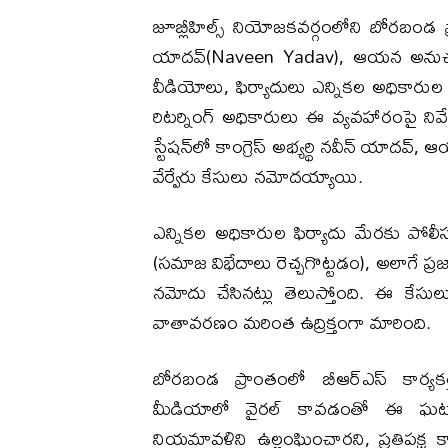
జూబ్లీహిల్స్ నియోజకవర్గంలోని బోరబం
యాదవ్‌(Naveen Yadav), ఆయన అనుచరులు బీ
వీడియోలు, ఫిర్యాదులు ఎన్నికల అధికారుల 
రిటర్నింగ్‌ అధికారులు ఈ వ్యవహారంపై ని
స్టేషన్‌లో కాంగ్రెస్‌ అభ్యర్థి నవీన్ యా
వేర్వేరు కేసులు నమోదయ్యాయి.
ఎన్నికల అధికారుల ఫిర్యాదు మేరకు పోలీసుల
(సమాజ విభేదాలు రెచ్చగొట్టడం), అలాగే ప్రజ
నమోదు చేసినట్లు తెలుస్తోంది. ఈ కేస
వాతావరణం మరింత ఉద్రిక్తంగా మారింది.
బోరబండ ప్రాంతంలో బీఆర్ఎస్‌ కార్యక
మీడియాలో వైరల్‌ కావడంతో ఈ ఘటన 
నియమావళిని ఉల్లంఘించారని, ప్రతిపక్ష 