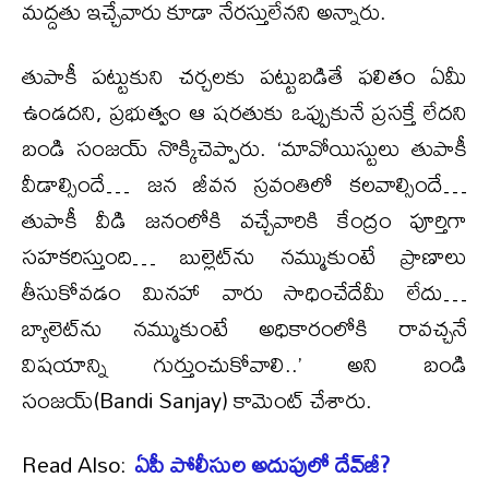
మద్దతు ఇచ్చేవారు కూడా నేరస్తులేనని అన్నారు.
తుపాకీ పట్టుకుని చర్చలకు పట్టుబడితే ఫలితం ఏమీ
ఉండదని, ప్రభుత్వం ఆ షరతుకు ఒప్పుకునే ప్రసక్తే లేదని
బండి సంజయ్ నొక్కిచెప్పారు. ‘మావోయిస్టులు తుపాకీ
వీడాల్సిందే… జన జీవన స్రవంతిలో కలవాల్సిందే…
తుపాకీ వీడి జనంలోకి వచ్చేవారికి కేంద్రం పూర్తిగా
సహకరిస్తుంది… బుల్లెట్‌ను నమ్ముకుంటే ప్రాణాలు
తీసుకోవడం మినహా వారు సాధించేదేమీ లేదు…
బ్యాలెట్‌ను నమ్ముకుంటే అధికారంలోకి రావచ్చనే
విషయాన్ని గుర్తుంచుకోవాలి..’ అని బండి
సంజయ్(Bandi Sanjay) కామెంట్ చేశారు.
Read Also:
ఏపీ పోలీసుల అదుపులో దేవ్‌జీ?