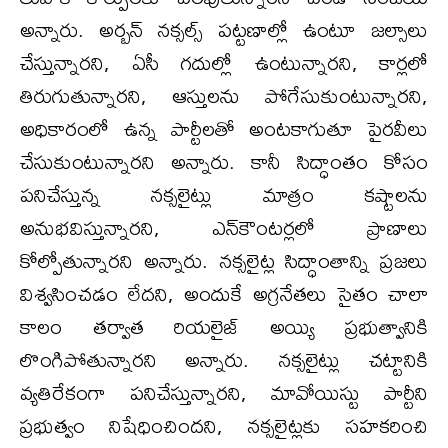
అన్నారు. అర్బన్ నక్సల్స్ పట్టణాల్లో ఉంటూ జల్సాలు
చేస్తున్నారని, ఏసీ గదుల్లో ఉంటున్నారని, కార్లలో
తిరుగుతున్నారని, ఆస్తులను పోగేసుకుంటున్నారని,
అధికారంలో ఉన్న పార్టీలతో అంటకాగుతూ పైరవీలు
చేసుకుంటున్నారని అన్నారు. కానీ సిద్ధాంతం కోసం
పనిచేస్తున్న నక్సలైట్లు మాత్రం కష్టాలను
అనుభవిస్తున్నారని, ఎన్‌కౌంటర్లలో ప్రాణాలు
కోల్పోతున్నారని అన్నారు. నక్సలైట్ల సిద్ధాంతాన్ని ప్రజలు
విశ్వసించడం లేదని, అందుకే అగ్రనేతలు సైతం చాలా
కాలం తర్వాత రియలైజ్ అయ్యి ప్రభుత్వానికి
లొంగిపోతున్నారని అన్నారు. నక్సలైట్లు చట్టానికి
వ్యతిరేకంగా పనిచేస్తున్నారని, మావోయిస్టు పార్టీని
ప్రభుత్వం నిషేధించిందని, నక్సలైట్లకు సహకరించి