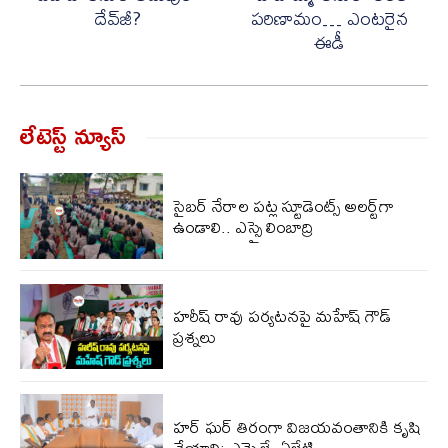
దేవ్‌జీ?
పరిణామం… ఎంటరైన
ఈడీ
లేటెస్ట్ న్యూస్‌
సైబర్ నేరాల పట్ల స్టూడెంట్స్ అలర్ట్‌గా
ఉండాలి.. ఎస్సై లింబాద్రి
హరీష్ రావు పర్యటనపై మహేష్ గౌడ్
ప్రశ్నలు
హర్ ఘర్ తిరంగా విజయవంతానికి కృషి
చేయాలి: ఎమ్మెల్యే ఏలేటి