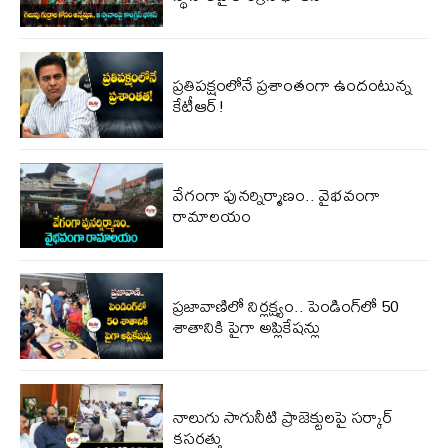
ప్ర‌తిప‌క్షంలోనే ప్ర‌శాంతంగా ఉందంటున్న
కేటీఆర్!
వేగంగా పునర్నిర్మాణం.. వైభవంగా
రామాలయం
ప్రజావాణిలో నిర్లక్ష్యం.. పెండింగ్‌లో 50
శాతానికి పైగా అప్లికేషన్లు
నాలుగు సాగునీటి ప్రాజెక్టులపై సర్కార్
కసరత్తు