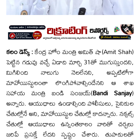
కలం డెస్క్ :
కేంద్ర హోం మంత్రి అమిత్ షా(Amit Shah)
పెట్టిన గడువు వచ్చే ఏడాది మార్చి 31తో ముగుస్తుందని,
మిగిలింది నాలుగు నెలలేనని, అప్పటిలోగా
మావోయిస్టులంతా లొంగిపోవాల్సిందేనని ఆ శాఖ
సహాయ మంత్రి బండి సంజయ్(
Bandi Sanjay
)
అన్నారు. ఆయుధాలు ఉండాల్సింది పోలీసులు, సైనికుల
చేతుల్లోనే అని, మావోయిస్టుల చేతుల్లో కాదన్నారు. నక్సల్స్
చేతుల్లో ఆయుధాలు ఉన్నంతకాలం వారితో చర్చలు
జరిపే ప్రసక్తే లేదని స్పష్టం చేశారు. తుపాకులతో