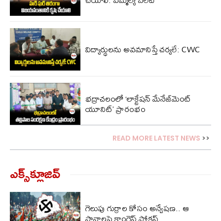
విద్యార్థులను అవమానిస్తే చర్యలే: CWC
భద్రాచలంలో ‘లాక్టేషన్ మేనేజ్‌మెంట్
యూనిట్’ ప్రారంభం
READ MORE LATEST NEWS
>>
ఎక్స్‌క్లూజివ్‌
గెలుపు గుర్రాల కోసం అన్వేషణ.. ఆ
స్థానాలపై కాంగ్రెస్ ఫోకస్