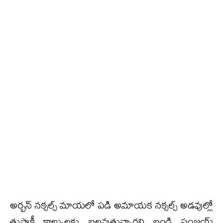
అర్బన్ నక్సల్స్ మాయలో పడి అమాయక నక్సల్స్ అడవుల్లో
తుపాకీ కాల్పులకు బలవుతున్నారని బండి సంజయ్