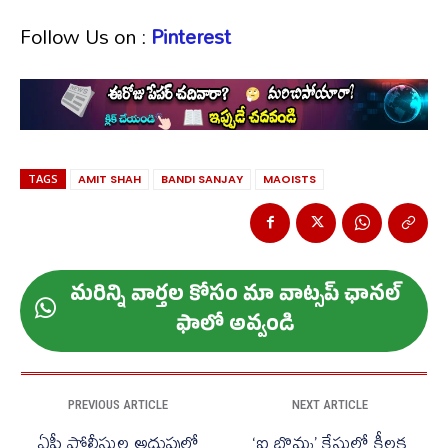
Follow Us on :
Pinterest
TAGS
AMIT SHAH
BANDI SANJAY
MAOISTS
మ‌రిన్ని వార్త‌ల కోసం మా వాట్స‌ప్ ఛాన‌ల్
ఫాలో అవ్వండి
PREVIOUS ARTICLE
NEXT ARTICLE
ఏపీ పోలీసుల అదుపులో
‘ఐ బొమ్మ’ కేసులో కీలక