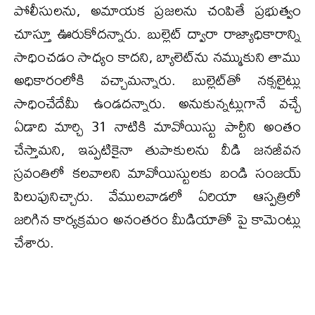
పోలీసులను, అమాయక ప్రజలను చంపితే ప్రభుత్వం
చూస్తూ ఊరుకోదన్నారు. బుల్లెట్ ద్వారా రాజ్యాధికారాన్ని
సాధించడం సాధ్యం కాదని, బ్యాలెట్‌ను నమ్ముకుని తాము
అధికారంలోకి వచ్చామన్నారు. బుల్లెట్‌తో నక్సలైట్లు
సాధించేదేమీ ఉండదన్నారు. అనుకున్నట్లుగానే వచ్చే
ఏడాది మార్చి 31 నాటికి మావోయిస్టు పార్టీని అంతం
చేస్తామని, ఇప్పటికైనా తుపాకులను వీడి జనజీవన
స్రవంతిలో కలవాలని మావోయిస్టులకు బండి సంజయ్
పిలుపునిచ్చారు. వేములవాడలో ఏరియా ఆస్పత్రిలో
జరిగిన కార్యక్రమం అనంతరం మీడియాతో పై కామెంట్లు
చేశారు.