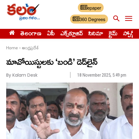
epaper
360 Degrees
తెలంగాణ
ఏపీ
ఎక్స్‌క్లూజివ్‌
సినిమా
క్రైమ్
స్పోర్ట్స్
Home
ఆంధ్రప్రదేశ్
మావోయిస్టులకు ‘బండి’ డెడ్‌లైన్
By Kalam Desk
18 November 2025, 5:49 pm