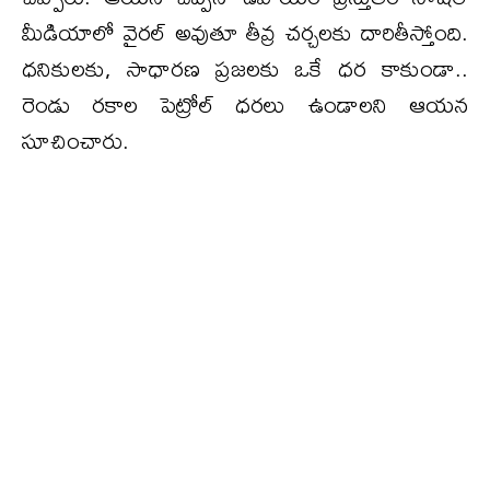
మీడియాలో వైరల్ అవుతూ తీవ్ర చర్చలకు దారితీస్తోంది.
ధనికులకు, సాధారణ ప్రజలకు ఒకే ధర కాకుండా..
రెండు రకాల పెట్రోల్ ధరలు ఉండాలని ఆయన
సూచించారు.