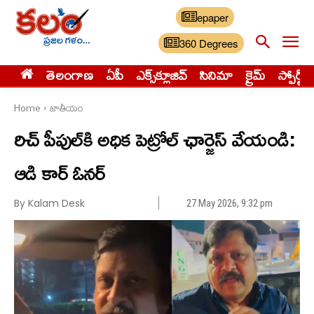
epaper
360 Degrees
తెలంగాణ
ఏపీ
ఎక్స్‌క్లూజివ్‌
సినిమా
క్రైమ్
స్పోర్ట్స్
Home
జాతీయం
రిచ్ పీపుల్‌కి అధిక పెట్రోల్ ఛార్జెస్ వేయండి:
ఆడి కార్ ఓనర్
By Kalam Desk
27 May 2026, 9:32 pm