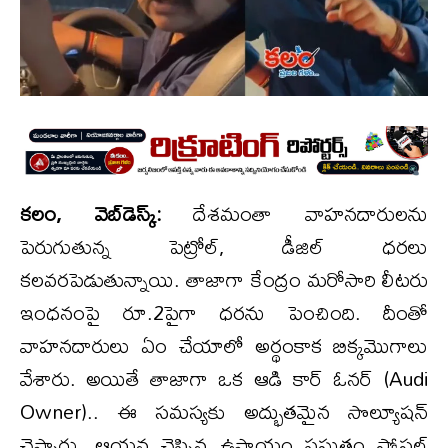
క‌లం, వెబ్‌డెస్క్‌:
దేశమంతా వాహనదారులను
పెరుగుతున్న పెట్రోల్, డీజిల్ ధరలు
కలవరపెడుతున్నాయి. తాజాగా కేంద్రం మరోసారి లీటరు
ఇంధనంపై రూ.2పైగా ధరను పెంచింది. దీంతో
వాహనదారులు ఏం చేయాలో అర్థంకాక బిక్కమొగాలు
వేశారు. అయితే తాజాగా ఒక ఆడి కార్ ఓనర్ (Audi
Owner).. ఈ సమస్యకు అద్భుతమైన సొల్యూషన్
చెప్పారు. ఆయన చెప్పిన ఉపాయం ప్రస్తుతం సోషల్