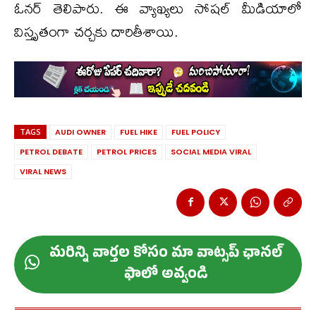
ఓనర్ తెలిపారు. ఈ వ్యాఖ్యలు సోషల్ మీడియాలో
విస్తృతంగా చర్చకు దారితీశాయి.
TAGS
AUDI OWNER
FUEL HIKE
FUEL POLICY
PETROL DEBATE
PETROL PRICES
SOCIAL MEDIA VIRAL
VIRAL NEWS
మ‌రిన్ని వార్త‌ల కోసం మా వాట్స‌ప్ ఛాన‌ల్
ఫాలో అవ్వండి