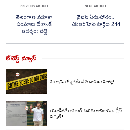
PREVIOUS ARTICLE
NEXT ARTICLE
తెలంగాణ మహిళా
వైభవ్ వీరవిహారం..
సంఘాలు దేశానికే
ఎస్ఆర్‌హెచ్ టార్గెట్ 244
ఆదర్శం: భట్టి
లేటెస్ట్ న్యూస్‌
ప‌ల్నాడులో వైసీపీ నేత దారుణ హ‌త్య‌!
యూపీలో రాహుల్ స‌భ‌కు అధికారుల గ్రీన్
సిగ్న‌ల్‌!