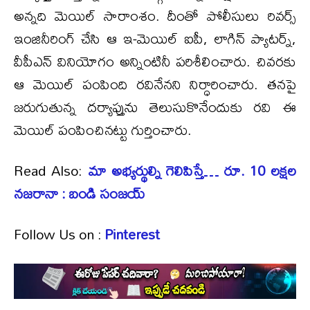
అన్నది మెయిల్ సారాంశం. దీంతో పోలీసులు రివర్స్
ఇంజినీరింగ్ చేసి ఆ ఇ-మెయిల్‌ ఐపీ, లాగిన్ ప్యాటర్న్,
వీపీఎన్ వినియోగం అన్నింటినీ పరిశీలించారు. చివరకు
ఆ మెయిల్ పంపింది రవినేనని నిర్ధారించారు. తనపై
జరుగుతున్న దర్యాప్తును తెలుసుకొనేందుకు రవి ఈ
మెయిల్ పంపించినట్టు గుర్తించారు.
Read Also:
మా అభ్యర్థుల్ని గెలిపిస్తే… రూ. 10 లక్షల
నజరానా : బండి సంజయ్
Follow Us on :
Pinterest