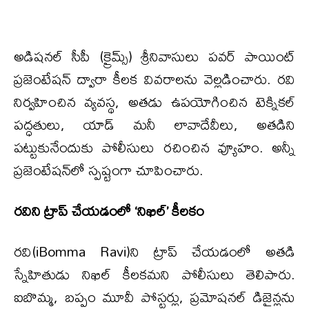
అడిషనల్ సీపీ (క్రైమ్స్) శ్రీనివాసులు పవర్ పాయింట్
ప్రజెంటేషన్ ద్వారా కీలక వివరాలను వెల్లడించారు. రవి
నిర్వహించిన వ్యవస్థ, అతడు ఉపయోగించిన టెక్నికల్
పద్ధతులు, యాడ్ మనీ లావాదేవీలు, అతడిని
పట్టుకునేందుకు పోలీసులు రచించిన వ్యూహం. అన్నీ
ప్రజెంటేషన్‌లో స్పష్టంగా చూపించారు.
రవిని ట్రాప్ చేయడంలో ‘నిఖిల్’ కీలకం
రవి(iBomma Ravi)ని ట్రాప్ చేయడంలో అతడి
స్నేహితుడు నిఖిల్ కీలకమని పోలీసులు తెలిపారు.
ఐబొమ్మ, బప్పం మూవీ పోస్టర్లు, ప్రమోషనల్ డిజైన్లను