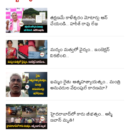
తక్షణమే కాళేశ్వరం మోటార్లు ఆన్
చేయండి.. హరీశ్ రావు లేఖ
మద్యం మత్తులో వైద్యం.. ఇంజెక్షన్
వికటించి..
ఖమ్మం రైతు ఆత్మహత్యాయత్నం.. మంత్రి
అనుచరుల వేధింపులే కారణమా?
హైదరాబాద్‌లో కారు బీభ‌త్సం.. ఆర్మీ
జ‌వాన్ మృతి!