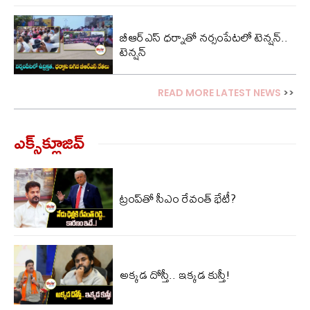
బీఆర్ఎస్ ధర్నాతో నర్సంపేటలో టెన్షన్..
టెన్షన్
READ MORE LATEST NEWS
>>
ఎక్స్‌క్లూజివ్‌
ట్రంప్‌తో సీఎం రేవంత్ భేటీ?
అక్కడ దోస్తీ.. ఇక్కడ కుస్తీ!