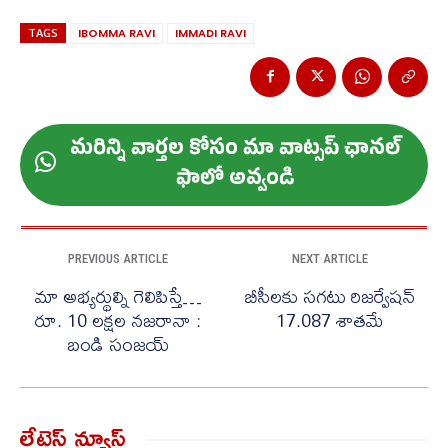
TAGS
IBOMMA RAVI
IMMADI RAVI
మ‌రిన్ని వార్త‌ల కోసం మా వాట్స‌ప్ ఛాన‌ల్
ఫాలో అవ్వండి
PREVIOUS ARTICLE
NEXT ARTICLE
మా అభ్యర్థుల్ని గెలిపిస్తే…
బీసీలకు సగటు రిజర్వేషన్
రూ. 10 లక్షల నజరానా :
17.087 శాతమే
బండి సంజయ్
లేటెస్ట్ న్యూస్‌