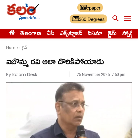
epaper
360 Degrees
తెలంగాణ
ఏపీ
ఎక్స్‌క్లూజివ్‌
సినిమా
క్రైమ్
స్పోర్ట్స్
Home
క్రైమ్
ఐబొమ్మ రవి అలా దొరికిపోయాడు
By Kalam Desk
25 November 2025, 7:50 pm