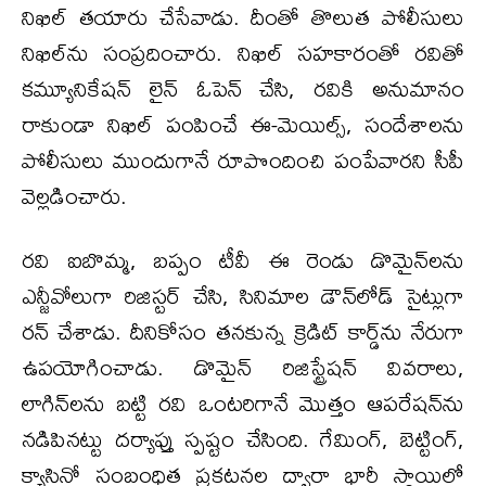
నిఖిల్ తయారు చేసేవాడు. దీంతో తొలుత పోలీసులు
నిఖిల్‌ను సంప్రదించారు. నిఖిల్ సహకారంతో రవితో
కమ్యూనికేషన్ లైన్ ఓపెన్ చేసి, రవికి అనుమానం
రాకుండా నిఖిల్ పంపించే ఈ-మెయిల్స్, సందేశాలను
పోలీసులు ముందుగానే రూపొందించి పంపేవారని సీపీ
వెల్లడించారు.
రవి ఐబొమ్మ, బప్పం టీవీ ఈ రెండు డొమైన్‌లను
ఎన్జీవోలుగా రిజిస్టర్ చేసి, సినిమాల డౌన్‌లోడ్ సైట్లుగా
రన్‌ చేశాడు. దీనికోసం తనకున్న క్రెడిట్ కార్డ్‌ను నేరుగా
ఉపయోగించాడు. డొమైన్ రిజిస్ట్రేషన్ వివరాలు,
లాగిన్‌లను బట్టి రవి ఒంటరిగానే మొత్తం ఆపరేషన్‌ను
నడిపినట్టు దర్యాప్తు స్పష్టం చేసింది. గేమింగ్, బెట్టింగ్,
క్యాసినో సంబంధిత ప్రకటనల ద్వారా భారీ స్థాయిలో