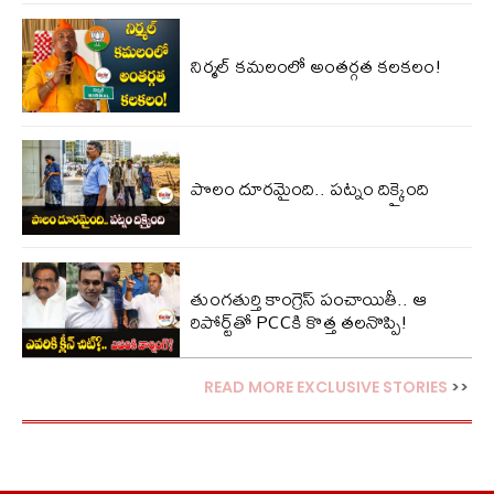
నిర్మల్ కమలంలో అంతర్గత కలకలం!
పొలం దూరమైంది.. పట్నం దిక్కైంది
తుంగతుర్తి కాంగ్రెస్‌ పంచాయితీ.. ఆ
రిపోర్ట్‌తో PCCకి కొత్త తలనొప్పి!
READ MORE EXCLUSIVE STORIES
>>