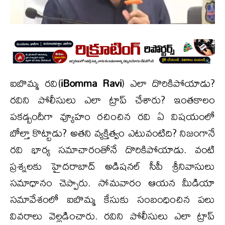
ఐబొమ్మ రవి(
iBomma Ravi
) ఎలా దొరికిపోయాడు?
రవిని పోలీసులు ఎలా ట్రాప్ చేశారు? ఇంతకాలం
పకడ్బందీగా వ్యూహం రచించిన రవి ఏ విషయంలో
బోల్తా కొట్టాడు? అతని వ్యక్తిత్వం ఎటువంటిది? నిజంగానే
రవి భార్య సమాచారంతోనే దొరికిపోయాడు. వంటి
ప్రశ్నలకు హైదరాబాద్ అడిషనల్ సీపీ శ్రీనివాసులు
సమాధానం చెప్పారు. సోమవారం ఆయన మీడియా
సమావేశంలో ఐబొమ్మ కేసుకు సంబంధించిన పలు
వివరాలు వెల్లడించారు. రవిని పోలీసులు ఎలా ట్రాప్