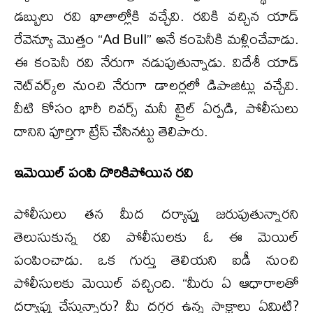
డబ్బులు రవి ఖాతాల్లోకి వచ్చేవి. రవికి వచ్చిన యాడ్
రేవెన్యూ మొత్తం “Ad Bull” అనే కంపెనీకి మళ్లించేవాడు.
ఈ కంపెనీ రవి నేరుగా నడుపుతున్నాడు. విదేశీ యాడ్
నెట్‌వర్క్‌ల నుంచి నేరుగా డాలర్లలో డిపాజిట్లు వచ్చేవి.
వీటి కోసం భారీ రివర్స్ మనీ ట్రైల్ ఏర్పడి, పోలీసులు
దానిని పూర్తిగా ట్రేస్ చేసినట్టు తెలిపారు.
ఇమెయిల్ పంపి దొరికిపోయిన రవి
పోలీసులు తన మీద దర్యాప్తు జరుపుతున్నారని
తెలుసుకున్న రవి పోలీసులకు ఓ ఈ మెయిల్
పంపించాడు. ఒక గుర్తు తెలియని ఐడీ నుంచి
పోలీసులకు మెయిల్ వచ్చింది. “మీరు ఏ ఆధారాలతో
దర్యాప్తు చేస్తున్నారు? మీ దగ్గర ఉన్న సాక్షాలు ఏమిటి?