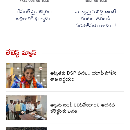
PREVIOUS ARTICLE
NEXT ARTICLE
రేవంత్‌పై ఎన్నికల
నాణ్యమైన నిద్ర అంటే
అధికారికి ఫిర్యాదు..
గంటల తరబడి
పడుకోవడం కాదు..!
లేటెస్ట్ న్యూస్‌
అస్మితకు DSP పదవి.. యూపీ పోలీస్
శాఖ నిర్ణయం
అక్రమ బదిలీ నిలిపివేయాలని అదనపు
కలెక్టర్‌కు వినతి