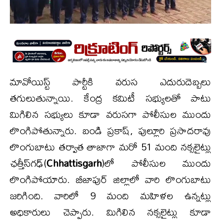
మావోయిస్ట్ పార్టీకి వరుస ఎదురుదెబ్బలు
తగులుతున్నాయి. కేంద్ర కమిటీ సభ్యులతో పాటు
మిగిలిన సభ్యులు కూడా వరుసగా పోలీసుల ముందు
లొంగిపోతున్నారు. బండి ప్రకాష్, పుల్లూరి ప్రసాదరావు
లొంగుబాటు తర్వాత తాజాగా మరో 51 మంది నక్సలైట్లు
ఛత్తీస్‌గఢ్‌(
Chhattisgarh
)లో పోలీసుల ముందు
లొంగిపోయారు. బీజాపుర్ జిల్లాలో వారి లొంగుబాటు
జరిగింది. వారిలో 9 మంది మహిళల ఉన్నట్లు
అధికారులు చెప్పారు. మిగిలిన నక్సలైట్లు కూడా