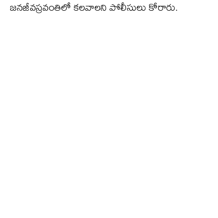
జనజీవస్రవంతిలో కలవాలని పోలీసులు కోరారు.