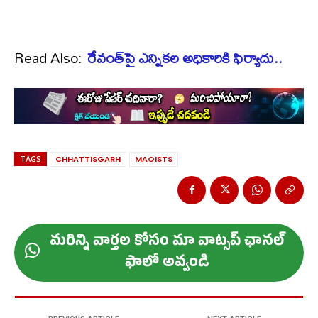
Read Also:
రేవంత్‌పై ఎన్నికల అధికారికి ఫిర్యాదు..
TAGS
CHHATTISGARH
MAOISTS
మ‌రిన్ని వార్త‌ల కోసం మా వాట్స‌ప్ ఛాన‌ల్
ఫాలో అవ్వండి