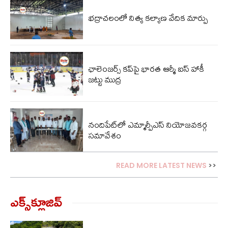
భద్రాచలంలో నిత్య కల్యాణ వేదిక మార్పు
ఛాలెంజర్స్ కప్‌పై భారత ఆర్మీ ఐస్ హాకీ
జట్టు ముద్ర
నందిపేట్‌లో ఎమ్మార్పీఎస్ నియోజవకర్గ
సమావేశం
READ MORE LATEST NEWS
>>
ఎక్స్‌క్లూజివ్‌