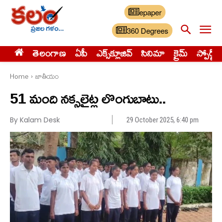
epaper
360 Degrees
తెలంగాణ
ఏపీ
ఎక్స్‌క్లూజివ్‌
సినిమా
క్రైమ్
స్పోర్ట్స్
Home
జాతీయం
51 మంది నక్సలైట్ల లొంగుబాటు..
By Kalam Desk
29 October 2025, 6:40 pm