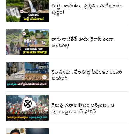
మిట్టె జలపాతం.. ప్రకృతి ఒడిలో భూతల
స్వర్గం!
వాగు దాటితేనే ఊరు: గైరాన్ తండా
జలపరీక్ష!
రైస్ స్కామ్.. వేల కోట్ల‌ సీఎంఆర్ రికవరీ
పెండింగ్
గెలుపు గుర్రాల కోసం అన్వేషణ.. ఆ
స్థానాలపై కాంగ్రెస్ ఫోకస్