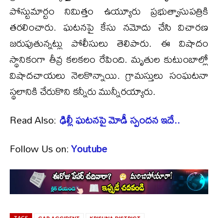
పోస్టుమార్టం నిమిత్తం ఉయ్యూరు ప్రభుత్వాసుపత్రికి
తరలించారు. ఘటనపై కేసు నమోదు చేసి విచారణ
జరుపుతున్నట్లు పోలీసులు తెలిపారు. ఈ విషాదం
స్థానికంగా తీవ్ర కలకలం రేపింది. మృతుల కుటుంబాల్లో
విషాదచాయలు నెలకొన్నాయి. గ్రామస్తులు సంఘటనా
స్థలానికి చేరుకొని కన్నీరు మున్నీరయ్యారు.
Read Also:
ఢిల్లీ ఘటనపై మోడీ స్పందన ఇదే..
Follow Us on:
Youtube
TAGS
CAR ACCIDENT
KRISHNA DISTRICT