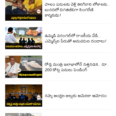
పొలం పనులకు వెళ్లి తిరిగిరాని లోకాలకు..
బురదలో విగతజీవిగా సింగరేణి
కార్మికుడు!
ఉమ్మడి వరంగల్‌లో రాజకీయ వేడి..
ఎమ్మెల్యేల పేరుతో అనుచరుల దందాలు!
రోడ్ల మంత్రి ఇలాఖాలోనే నత్తనడక.. రూ.
200 కోట్ల పనులు పెండింగ్
రష్యా ఆంక్షల బిల్లుకు అమెరికా ఆమోదం