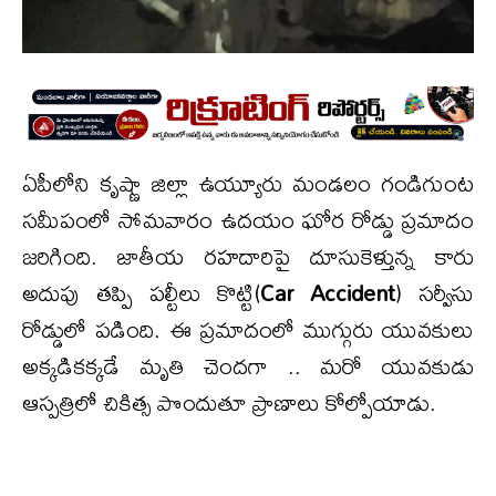
ఏపీలోని కృష్ణా జిల్లా ఉయ్యూరు మండలం గండిగుంట
సమీపంలో సోమవారం ఉదయం ఘోర రోడ్డు ప్రమాదం
జరిగింది. జాతీయ రహదారిపై దూసుకెళ్తున్న కారు
అదుపు తప్పి పల్టీలు కొట్టి(
Car Accident
) సర్వీసు
రోడ్డులో పడింది. ఈ ప్రమాదంలో ముగ్గురు యువకులు
అక్కడికక్కడే మృతి చెందగా .. మరో యువకుడు
ఆస్పత్రిలో చికిత్స పొందుతూ ప్రాణాలు కోల్పోయాడు.