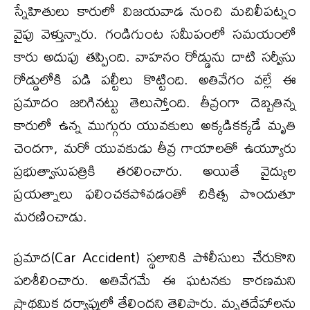
స్నేహితులు కారులో విజయవాడ నుంచి మచిలీపట్నం
వైపు వెళ్తున్నారు. గండిగుంట సమీపంలో సమయంలో
కారు అదుపు తప్పింది. వాహనం రోడ్డును దాటి సర్వీసు
రోడ్డులోకి పడి పల్టీలు కొట్టింది. అతివేగం వల్లే ఈ
ప్రమాదం జరిగినట్టు తెలుస్తోంది. తీవ్రంగా దెబ్బతిన్న
కారులో ఉన్న ముగ్గురు యువకులు అక్కడికక్కడే మృతి
చెందగా, మరో యువకుడు తీవ్ర గాయాలతో ఉయ్యూరు
ప్రభుత్వాసుపత్రికి తరలించారు. అయితే వైద్యుల
ప్రయత్నాలు ఫలించకపోవడంతో చికిత్స పొందుతూ
మరణించాడు.
ప్రమాద(Car Accident) స్థలానికి పోలీసులు చేరుకొని
పరిశీలించారు. అతివేగమే ఈ ఘటనకు కారణమని
ప్రాథమిక దర్యాప్తులో తేలిందని తెలిపారు. మృతదేహాలను