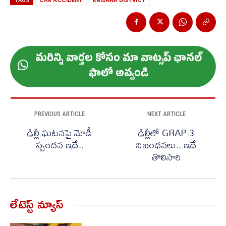
మ‌రిన్ని వార్త‌ల కోసం మా వాట్స‌ప్ ఛాన‌ల్
ఫాలో అవ్వండి
PREVIOUS ARTICLE
NEXT ARTICLE
ఢిల్లీ ఘటనపై మోడీ
ఢిల్లీలో GRAP-3
స్పందన ఇదే..
నిబంధనలు.. ఇదే
తొలిసారి
లేటెస్ట్ న్యూస్‌