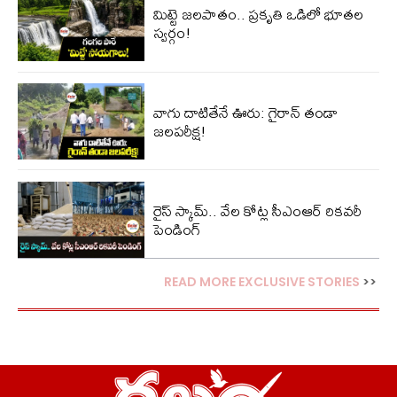
మిట్టె జలపాతం.. ప్రకృతి ఒడిలో భూతల
స్వర్గం!
వాగు దాటితేనే ఊరు: గైరాన్ తండా
జలపరీక్ష!
రైస్ స్కామ్.. వేల కోట్ల‌ సీఎంఆర్ రికవరీ
పెండింగ్
READ MORE EXCLUSIVE STORIES
>>