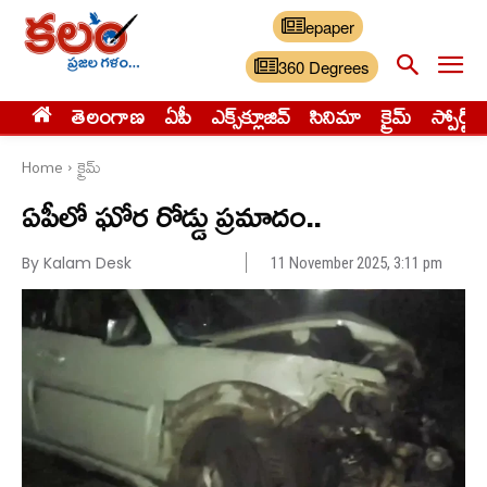
epaper
360 Degrees
తెలంగాణ
ఏపీ
ఎక్స్‌క్లూజివ్‌
సినిమా
క్రైమ్
స్పోర్ట్స్
Home
క్రైమ్
ఏపీలో ఘోర రోడ్డు ప్రమాదం..
By Kalam Desk
11 November 2025, 3:11 pm