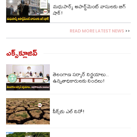
మధుపార్క్ అపార్ట్‌మెంట్ వాసులకు బిగ్
షాక్‌!
READ MORE LATEST NEWS
>>
ఎక్స్‌క్లూజివ్‌
తెలంగాణ సర్కార్ నిర్ణయాలు..
ఉన్నతాధికారులకు నిందలు!
పీక్స్‌కు ఎల్‌ నినో!