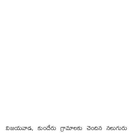
విజయవాడ, కుందేరు గ్రామాలకు చెందిన నలుగురు