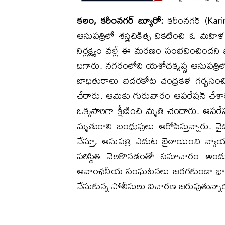
కలం, కరీంనగర్ బ్యూరో:
కరీంనగర్ (Karimn
ఆసుపత్రిలో శస్త్రచికిత్స వికటించి ఓ మహ
నిర్లక్ష్యం వల్లే ఈ మరణం సంభవించింద
దిగారు. నగరంలోని యశోదకృష్ణ ఆసుపత్రిలో 
బాధితురాలు బెదరకోట చంద్రకళ గర్భసంచి
చేరారు. ​ఆమెకు గురువారం ఆపరేషన్ చేశా
ఒక్కసారిగా క్షీణించి మృతి చెందారు. ఆపర
మృతురాలి బంధువులు ఆరోపిస్తున్నారు. వైద
చేస్తూ, ఆసుపత్రి ఎదుట బైఠాయించి న్యాయ
పరిస్థితి నెలకొనడంతో సమాచారం అందుక
అవాంఛనీయ సంఘటనలు జరగకుండా భారీ బ
చేసుకున్న పోలీసులు విచారణ జరుపుతున్నా