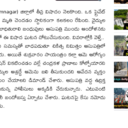
agar) జిల్లాలో తీవ్ర విషాదం నెల‌కొంది. ఒక ప్రైవేట్
ిళ మృతి చెందడం స్థానికంగా కలకలం రేపింది. వైద్యుల
ని బాధితురాలి బంధువులు ఆసుపత్రి ముందు ఆందోళనకు
ఈ విషాద ఘటన చోటుచేసుకుంది. వివరాల్లోకి వెళ్తే.. ​
 సమస్యతో బాధపడుతూ చికిత్స నిమిత్తం ఆసుపత్రిలో
రు. అయితే శుక్రవారం సాయంత్రం కల్లా ఆమె ఆరోగ్యం
ేషన్ వికటించడం వల్లే చంద్రకళ ప్రాణాలు కోల్పోయారని
్యుల అశ్రద్ధే ఆమెను బలి తీసుకుందని ఆవేదన వ్యక్తం
ం చేయాలని డిమాండ్ చేశారు. ఆసుపత్రి వద్ద ఉద్రిక్త
ున్న పోలీసులు అక్కడికి చేరుకున్నారు. ఎటువంటి
ందోబస్తు ఏర్పాటు చేశారు. ఘటనపై కేసు నమోదు
రు.