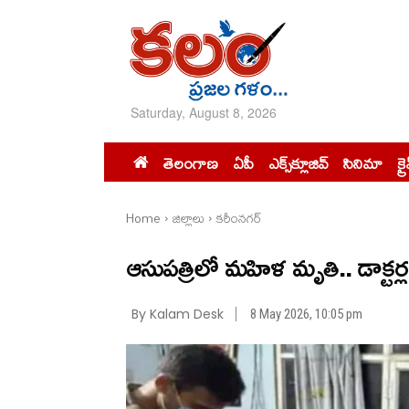
Saturday, August 8, 2026
తెలంగాణ
ఏపీ
ఎక్స్‌క్లూజివ్‌
సినిమా
క్ర
Home
జిల్లాలు
కరీంనగర్
ఆసుపత్రిలో మహిళ మృతి.. డాక్ట‌ర్ల ని
By Kalam Desk
8 May 2026, 10:05 pm