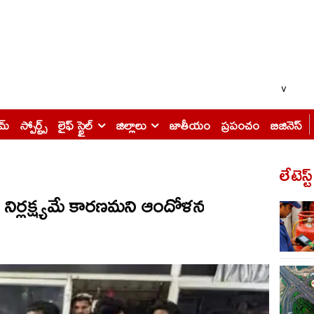
v
ైమ్
స్పోర్ట్స్
లైఫ్ స్టైల్
జిల్లాలు
జాతీయం
ప్రపంచం
బిజినెస్
లేటెస్ట
ర్ల‌క్ష్య‌మే కార‌ణ‌మ‌ని ఆందోళ‌న‌​