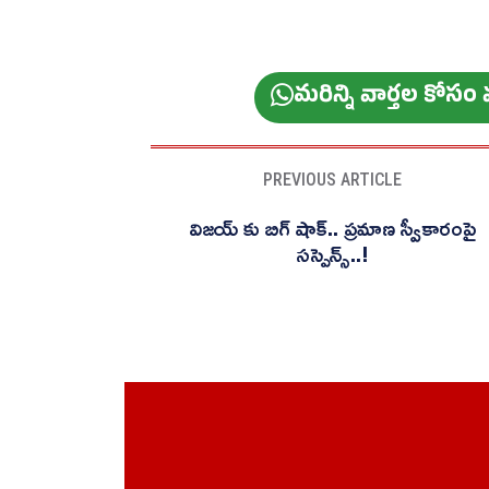
మ‌రిన్ని వార్త‌ల కోస
PREVIOUS ARTICLE
విజయ్ కు బిగ్ షాక్.. ప్రమాణ స్వీకారంపై
సస్పెన్స్..!