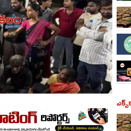
ఎక్స్‌క