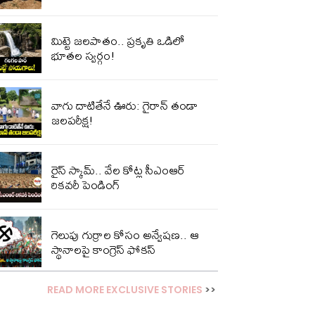
మిట్టె జలపాతం.. ప్రకృతి ఒడిలో
భూతల స్వర్గం!
వాగు దాటితేనే ఊరు: గైరాన్ తండా
జలపరీక్ష!
రైస్ స్కామ్.. వేల కోట్ల‌ సీఎంఆర్
రికవరీ పెండింగ్
గెలుపు గుర్రాల కోసం అన్వేషణ.. ఆ
స్థానాలపై కాంగ్రెస్ ఫోకస్
READ MORE EXCLUSIVE STORIES
>>