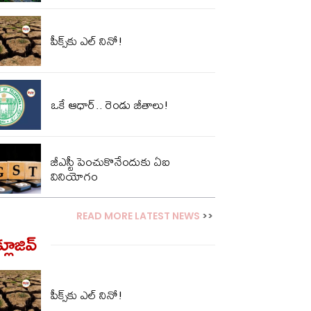
పీక్స్‌కు ఎల్‌ నినో!
ఒకే ఆధార్.. రెండు జీతాలు!
జీఎస్టీ పెంచుకొనేందుకు ఏఐ
వినియోగం
READ MORE LATEST NEWS
>>
్లూజివ్‌
పీక్స్‌కు ఎల్‌ నినో!