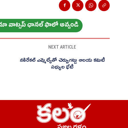
ం మా వాట్స‌ప్ ఛాన‌ల్ ఫాలో అవ్వండి
NEXT ARTICLE
నకిరేకల్ ఎమ్మెల్యేతో చెర్వుగట్టు ఆలయ కమిటీ
సభ్యుల భేటీ