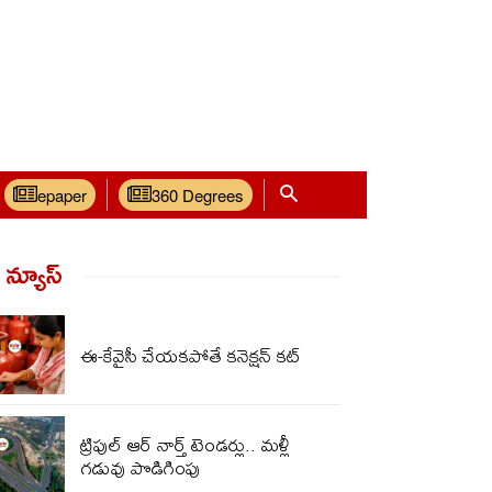
epaper
360 Degrees
్ న్యూస్‌
ఈ-కేవైసీ చేయకపోతే కనెక్షన్ కట్
ట్రిపుల్ ఆర్‌ నార్త్ టెండర్లు.. మ‌ళ్లీ
గ‌డువు పొడిగింపు