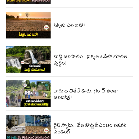
పీక్స్‌కు ఎల్‌ నినో!
మిట్టె జలపాతం.. ప్రకృతి ఒడిలో భూతల
స్వర్గం!
వాగు దాటితేనే ఊరు: గైరాన్ తండా
జలపరీక్ష!
రైస్ స్కామ్.. వేల కోట్ల‌ సీఎంఆర్ రికవరీ
పెండింగ్