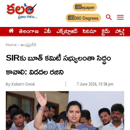
epaper
360 Degrees
తెలంగాణ
ఏపీ
ఎక్స్‌క్లూజివ్‌
సినిమా
క్రైమ్
స్పోర్ట్స్
Home
ఆంధ్రప్రదేశ్
SIRకు బూత్ కమిటీ సభ్యులంతా సిద్ధం
కావాలి: విడదల రజిని
By Kalam Desk
7 June 2026, 10:58 pm