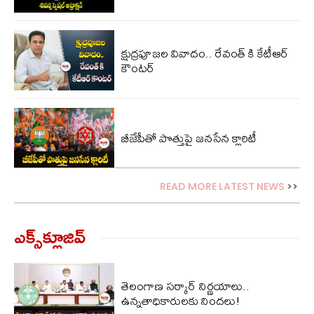
క్షుద్రపూజల వివాదం.. రేవంత్‌ కి కేటీఆర్
కౌంటర్
బీజేపీతో పొత్తుపై జనసేన క్లారిటీ
READ MORE LATEST NEWS
>>
ఎక్స్‌క్లూజివ్‌
తెలంగాణ సర్కార్ నిర్ణయాలు..
ఉన్నతాధికారులకు నిందలు!