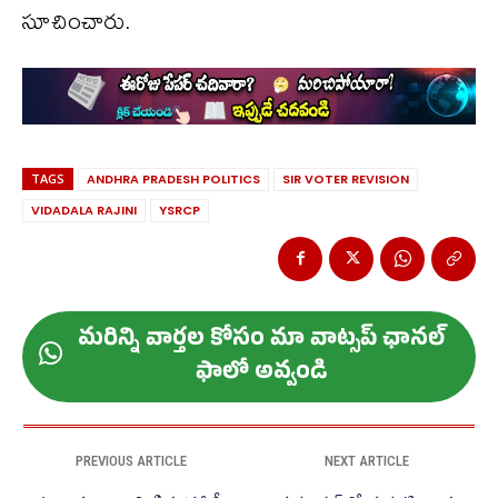
సూచించారు.
TAGS
ANDHRA PRADESH POLITICS
SIR VOTER REVISION
VIDADALA RAJINI
YSRCP
మ‌రిన్ని వార్త‌ల కోసం మా వాట్స‌ప్ ఛాన‌ల్
ఫాలో అవ్వండి
PREVIOUS ARTICLE
NEXT ARTICLE