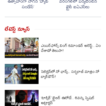
ఉత్సాహంగా సాగిన ‘హ్యాపీ
వరంగల్‌లో పర్యటించిన
సండేస్’
ట్రైనీ ఐఏఎస్‌లు
లేటెస్ట్ న్యూస్‌
ఎయిర్‌ఫోర్స్ వింగ్ కమాండర్ అరెస్ట్.. ఏం
చేశాడో తెలుసా!
సెలెక్షన్‌లో నో ఛాన్స్.. సర్ఫరాజ్ మాత్రం నో
బ్యాక్‌డౌన్!
‘టాక్సిక్’ ట్రైలర్ ఈరోజే.. శివన్న స్పెషల్
అట్రాక్షన్