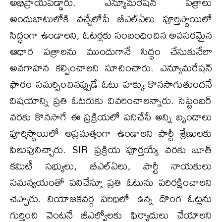
అభిప్రాయపడ్డారు. ఎన్యూమరేషన్ పత్రాలు
అందుబాటులోకి వచ్చేలోపే బీఎల్ఏలు పూర్తిస్థాయిలో
సిద్ధంగా ఉండాలని, ఓటర్లకు సంబంధించిన అవసరమైన
ఆధార పత్రాలను ముందుగానే సిద్ధం చేసుకునేలా
అవగాహన కల్పించాలని సూచించారు. ఎన్యూమరేషన్
ఫారం సమర్పించినప్పుడే ఓటు హక్కు కొనసాగుతుందనే
విషయాన్ని ప్రతి ఓటరుకు వివరించాలన్నారు. సెప్టెంబర్
వరకు కొనసాగే ఈ ప్రక్రియలో పనిచేసే అన్ని బృందాలు
పూర్తిస్థాయిలో అప్రమత్తంగా ఉండాలని పార్టీ శ్రేణులకు
పిలుపునిచ్చారు. SIR ప్రక్రియ పూర్తయ్యే వరకు బూత్
కమిటీ సభ్యులు, బీఎల్ఏలు, పార్టీ నాయకులు
సమన్వయంతో పనిచేస్తూ ప్రతి ఓటును పరిరక్షించాలని
చెప్పారు. నియోజకవర్గ పరిధిలో ఉన్న దొంగ ఓట్లను
గుర్తించి వెంటనే బీఎల్వోలకు ఫిర్యాదులు చేయాలని