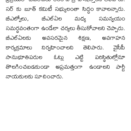
సర్ కు బూత్ కమిటీ సభ్యులంతా సిద్ధం కావాలన్నారు.
బీఎల్వోలు, బీఎల్ఏల మధ్య సమన్వయం
సమర్థవంతంగా ఉండేలా చర్యలు తీసుకోవాలని చెప్పారు.
బీఎల్ఏలకు అవసరమైన శిక్షణ, అవగాహన
కార్యక్రమాలు నిర్వహించాలని తెలిపారు. వైసీపీ
సానుభూతిపరుల ఓట్లు ఎట్టి పరిస్థితుల్లోనూ
తొలగించబడకుండా అప్రమత్తంగా ఉండాలని పార్టీ
నాయకులకు సూచించారు.