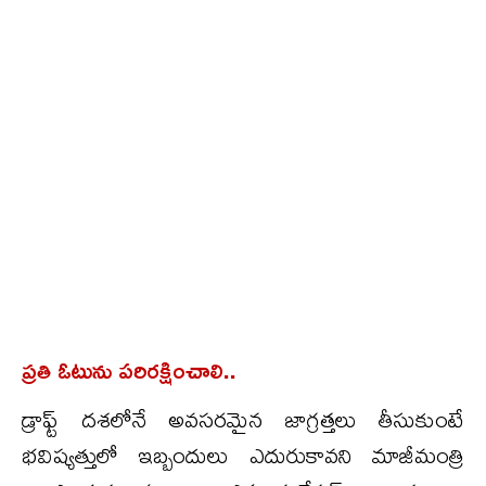
ప్రతి ఓటును పరిరక్షించాలి..
డ్రాఫ్ట్ దశలోనే అవసరమైన జాగ్రత్తలు తీసుకుంటే
భవిష్యత్తులో ఇబ్బందులు ఎదురుకావని మాజీమంత్రి