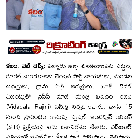
కలం, వెబ్ డెస్క్:
పల్నాడు జిల్లా చిలకలూరిపేట పట్టణ,
రూరల్ మండలాలకు చెందిన పార్టీ నాయకులు, మండల
అధ్యక్షులు, గ్రామ పార్టీ అధ్యక్షులు, బూత్ లెవల్
ఏజెంట్లుతో వైసీపీ మాజీ మంత్రి విడదల రజిని
(Vidadala Rajini) సమీక్ష నిర్వహించారు. జూన్ 15
నుంచి ప్రారంభం కానున్న స్పెషల్ ఇంటెన్సివ్ రివిజన్
(SIR) ప్రక్రియపై ఆమె దిశానిర్దేశం చేశారు. ఎస్ఐఆర్
ప్రక్రియలో బీఎల్ఏలు కీలక పాత్ర పోషిస్తారని తెలిపారు.