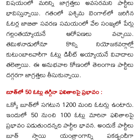
విషయంలో మరిన్ని జాగ్రత్తలు అవసరమని పార్టీలు
భావిస్తున్నాయి. గతంలో పశ్చిమ బెంగాల్‌లో జరిగిన
ఓటర్ల జాబితా సవరణ సమయంలో వేల సంఖ్యలో పేర్లు
గల్లంతయ్యాయనే ఆరోపణలు వచ్చాయి.
తమిళనాడులోనూ కొన్ని నియోజకవర్గాల్లో
కుటుంబాలవారీగా ఓట్లు డిలీట్ అయ్యాయనే వివాదాలు
తలెత్తాయి. ఈ అనుభవాల కోణంలో తెలంగాణ పార్టీలు
దగ్గరగా జాగ్రత్తలు తీసుకున్నాయి.
బూత్‌లో 50 ఓట్లు తగ్గినా ఫలితాలపై ప్రభావం :
ఒక్కో బూత్‌లో సగటున 1200 మంది ఓటర్లు ఉంటారు.
ఇందులో 50 నుంచి 100 ఓట్లు మారినా ఫలితాలపై
ప్రభావం పడుతుందన్నది పార్టీల భావన. అందుకే పార్టీలు
బూత్ స్థాయి యంత్రాంగాన్ని పకడ్బందీగా