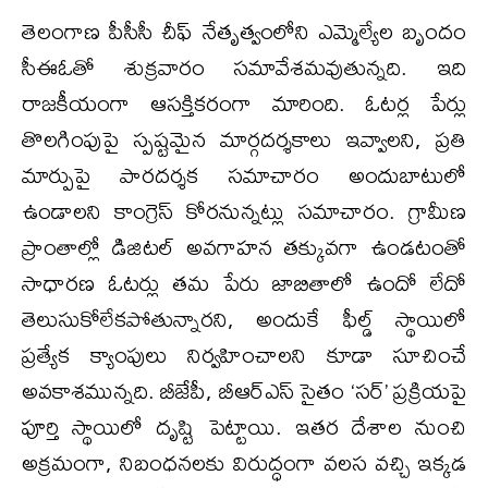
తెలంగాణ పీసీసీ చీఫ్ నేతృత్వంలోని ఎమ్మెల్యేల బృందం
సీఈఓతో శుక్రవారం సమావేశమవుతున్నది. ఇది
రాజకీయంగా ఆసక్తికరంగా మారింది. ఓటర్ల పేర్లు
తొలగింపుపై స్పష్టమైన మార్గదర్శకాలు ఇవ్వాలని, ప్రతి
మార్పుపై పారదర్శక సమాచారం అందుబాటులో
ఉండాలని కాంగ్రెస్‌ కోరనున్నట్లు సమాచారం. గ్రామీణ
ప్రాంతాల్లో డిజిటల్ అవగాహన తక్కువగా ఉండటంతో
సాధారణ ఓటర్లు తమ పేరు జాబితాలో ఉందో లేదో
తెలుసుకోలేకపోతున్నారని, అందుకే ఫీల్డ్ స్థాయిలో
ప్రత్యేక క్యాంపులు నిర్వహించాలని కూడా సూచించే
అవకాశమున్నది. బీజేపీ, బీఆర్ఎస్ సైతం ‘సర్’ ప్రక్రియపై
పూర్తి స్థాయిలో దృష్టి పెట్టాయి. ఇతర దేశాల నుంచి
అక్రమంగా, నిబంధనలకు విరుద్ధంగా వలస వచ్చి ఇక్కడ