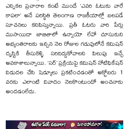
ఎన్నికల ప్రచారాల కంటే ముందే ‘ఎవరి ఓటుకు వారే
కాపలా’ అనే పరిస్థితి తెలంగాణ రాజకీయాల్లో బలపడే
సూచనలు కనిపిస్తున్నాయి. ప్రతీ ఓటరు వారి పేర్లు
ముసాయిదా జాబితాలో ఉన్నాయో లేవో చూసుకుని
అభ్యంతరాలకు ఇచ్చిన నెల రోజుల గడువులోనే కమిషన్
దృష్టికి తీసుకెళ్ళి సరిదిద్దుకోవాలని పిలుపు ఇచ్చే
అవకాశాలున్నాయి. ‘సర్’ ప్రక్రియపై కమిషన్ నోటిఫికేషన్
విడుదల చేసి షెడ్యూలు ప్రకటించడంతో అక్టోబరు 1
వరకు ఎలాంటి వివాదం నెలకొంటుందో అంచనాకు
అందడంలేదు.