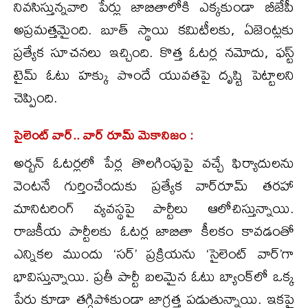
నివసిస్తున్నవారి పేర్లు జాబితాలోకి ఎక్కకుండా బీజేపీ
అప్రమత్తమైంది. బూత్ స్థాయి కమిటీలకు, ఏజెంట్లకు
ప్రత్యేక సూచనలు ఇచ్చింది. కొత్త ఓటర్ల నమోదు, ఫస్ట్
టైమ్ ఓటు హక్కు పొందే యువతపై దృష్టి పెట్టాలని
చెప్పింది.
సైలెంట్ వార్.. వార్ రూమ్ మెకానిజం :
అర్బన్ ఓటర్లలో పేర్ల తొలగింపుపై వచ్చే ఫిర్యాదులను
వెంటనే గుర్తించేందుకు ప్రత్యేక వార్‌రూమ్ తరహా
మానిటరింగ్ వ్యవస్థపై పార్టీలు ఆలోచిస్తున్నాయి.
రాజకీయ పార్టీలకు ఓటర్ల జాబితా కీలకం కావడంతో
ఎన్నికల ముందు ‘సర్’ ప్రక్రియను ‘సైలెంట్ వార్’గా
భావిస్తున్నాయి. ప్రతీ పార్టీ బలమైన ఓటు బ్యాంక్‌లో ఒక్క
పేరు కూడా తగ్గిపోకుండా జాగ్రత్త పడుతున్నాయి. ఇకపై