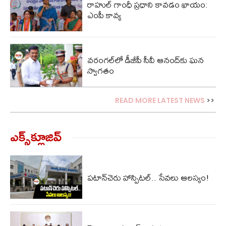
రాహుల్ గాంధీ ప్రధాని కావడం ఖాయం:
ఎంపీ కావ్య
వరంగల్‌లో డీజీపీ సీవీ ఆనంద్‌కు ఘన
స్వాగతం
READ MORE LATEST NEWS
>>
ఎక్స్‌క్లూజివ్‌
పటాన్‌చెరు హాస్పిటల్.. సేవలు ఆలస్యం!