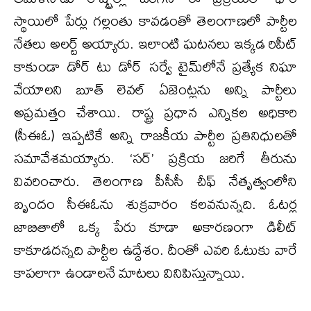
స్థాయిలో పేర్లు గల్లంతు కావడంతో తెలంగాణలో పార్టీల
నేతలు అలర్ట్ అయ్యారు. ఇలాంటి ఘటనలు ఇక్కడ రిపీట్
కాకుండా డోర్ టు డోర్ సర్వే టైమ్‌లోనే ప్రత్యేక నిఘా
వేయాలని బూత్ లెవల్ ఏజెంట్లను అన్ని పార్టీలు
అప్రమత్తం చేశాయి. రాష్ట్ర ప్రధాన ఎన్నికల అధికారి
(సీఈఓ) ఇప్పటికే అన్ని రాజకీయ పార్టీల ప్రతినిధులతో
సమావేశమయ్యారు. ‘సర్’ ప్రక్రియ జరిగే తీరును
వివరించారు. తెలంగాణ పీసీసీ చీఫ్ నేతృత్వంలోని
బృందం సీఈఓను శుక్రవారం కలవనున్నది. ఓటర్ల
జాబితాలో ఒక్క పేరు కూడా అకారణంగా డిలీట్
కాకూడదన్నది పార్టీల ఉద్దేశం. దీంతో ఎవరి ఓటుకు వారే
కాపలాగా ఉండాలనే మాటలు వినిపిస్తున్నాయి.