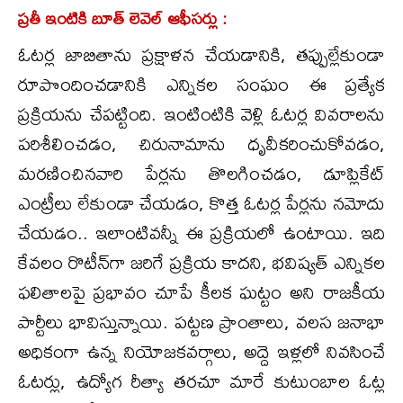
ప్రతీ ఇంటికి బూత్ లెవెల్ ఆఫీసర్లు :
ఓటర్ల జాబితాను ప్రక్షాళన చేయడానికి, తప్పుల్లేకుండా
రూపొందించడానికి ఎన్నికల సంఘం ఈ ప్రత్యేక
ప్రక్రియను చేపట్టింది. ఇంటింటికి వెళ్లి ఓటర్ల వివరాలను
పరిశీలించడం, చిరునామాను ధృవీకరించుకోవడం,
మరణించినవారి పేర్లను తొలగించడం, డూప్లికేట్
ఎంట్రీలు లేకుండా చేయడం, కొత్త ఓటర్ల పేర్లను నమోదు
చేయడం.. ఇలాంటివన్నీ ఈ ప్రక్రియలో ఉంటాయి. ఇది
కేవలం రొటీన్‌గా జరిగే ప్రక్రియ కాదని, భవిష్యత్ ఎన్నికల
ఫలితాలపై ప్రభావం చూపే కీలక ఘట్టం అని రాజకీయ
పార్టీలు భావిస్తున్నాయి. పట్టణ ప్రాంతాలు, వలస జనాభా
అధికంగా ఉన్న నియోజకవర్గాలు, అద్దె ఇళ్లలో నివసించే
ఓటర్లు, ఉద్యోగ రీత్యా తరచూ మారే కుటుంబాల ఓట్ల