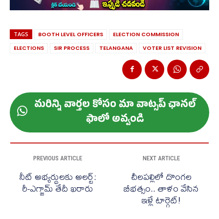
TAGS
BOOTH LEVEL OFFICERS
ELECTION COMMISSION
ELECTIONS
SIR PROCESS
TELANGANA
VOTER LIST REVISION
మ‌రిన్ని వార్త‌ల కోసం మా వాట్స‌ప్ ఛాన‌ల్
ఫాలో అవ్వండి
PREVIOUS ARTICLE
NEXT ARTICLE
నీట్ అభ్యర్థులకు అలర్ట్:
చీలపల్లిలో దొంగల
రీ-ఎగ్జామ్ తేదీ ఖరారు
బీభత్సం.. తాళం వేసిన
ఇళ్లే టార్గెట్!