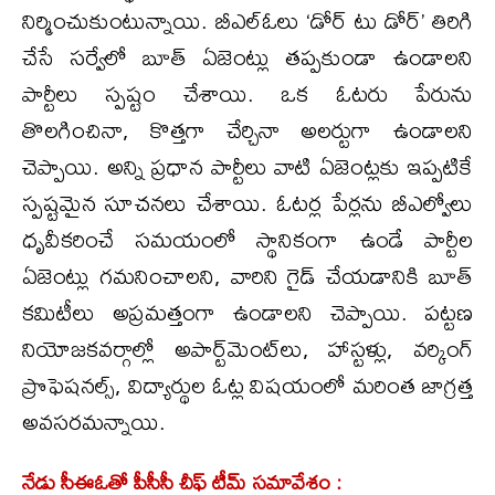
నిర్మించుకుంటున్నాయి. బీఎల్ఓలు ‘డోర్ టు డోర్’ తిరిగి
చేసే సర్వేలో బూత్ ఏజెంట్లు తప్పకుండా ఉండాలని
పార్టీలు స్పష్టం చేశాయి. ఒక ఓటరు పేరును
తొలగించినా, కొత్తగా చేర్చినా అలర్టుగా ఉండాలని
చెప్పాయి. అన్ని ప్రధాన పార్టీలు వాటి ఏజెంట్లకు ఇప్పటికే
స్పష్టమైన సూచనలు చేశాయి. ఓటర్ల పేర్లను బీఎల్వోలు
ధృవీకరించే సమయంలో స్థానికంగా ఉండే పార్టీల
ఏజెంట్లు గమనించాలని, వారిని గైడ్ చేయడానికి బూత్
కమిటీలు అప్రమత్తంగా ఉండాలని చెప్పాయి. పట్టణ
నియోజకవర్గాల్లో అపార్ట్‌మెంట్‌లు, హాస్టళ్లు, వర్కింగ్
ప్రొఫెషనల్స్‌, విద్యార్థుల ఓట్ల విషయంలో మరింత జాగ్రత్త
అవసరమన్నాయి.
నేడు సీఈఓతో పీసీసీ చీఫ్ టీమ్ సమావేశం :