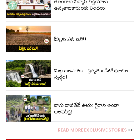
తెలంగాణ సర్కార్ నిర్ణయాలు..
ఉన్నతాధికారులకు నిందలు!
పీక్స్‌కు ఎల్‌ నినో!
మిట్టె జలపాతం.. ప్రకృతి ఒడిలో భూతల
స్వర్గం!
వాగు దాటితేనే ఊరు: గైరాన్ తండా
జలపరీక్ష!
READ MORE EXCLUSIVE STORIES
>>