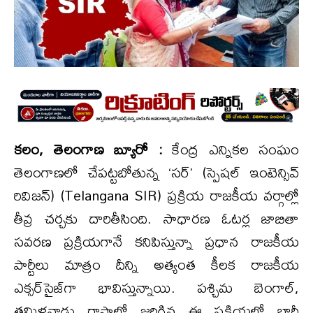
కలం, తెలంగాణ బ్యూరో :
కేంద్ర ఎన్నికల సంఘం
తెలంగాణలో చేపట్టబోతున్న ‘సర్’ (స్పెషల్ ఇంటెన్సివ్
రివిజన్) (Telangana SIR) ప్రక్రియ రాజకీయ వర్గాల్లో
తీవ్ర చర్చకు దారితీసింది. సాధారణ ఓటర్ల జాబితా
సవరణ ప్రక్రియగానే కనిపిస్తున్నా ప్రధాన రాజకీయ
పార్టీలు మాత్రం దీన్ని అత్యంత కీలక రాజకీయ
ఎక్సర్‌సైజ్‌గా భావిస్తున్నాయి. పశ్చిమ బెంగాల్‌,
తమిళనాడు రాష్ట్రాల్లో జరిగిన ఈ ప్రక్రియలో భారీ