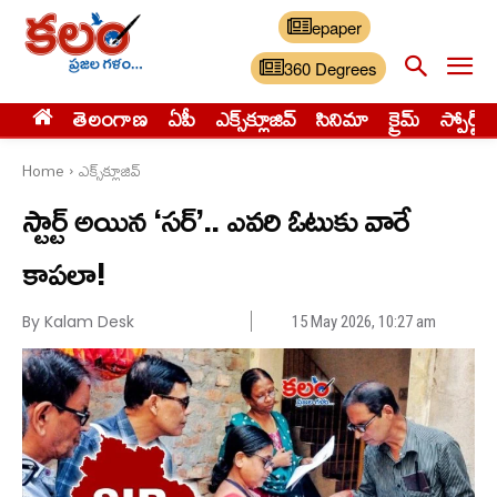
epaper
360 Degrees
తెలంగాణ
ఏపీ
ఎక్స్‌క్లూజివ్‌
సినిమా
క్రైమ్
స్పోర్ట్స్
Home
ఎక్స్‌క్లూజివ్‌
స్టార్ట్ అయిన ‘సర్’.. ఎవరి ఓటుకు వారే
కాపలా!
By Kalam Desk
15 May 2026, 10:27 am