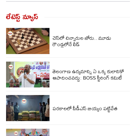
లేటెస్ట్ న్యూస్‌
చెస్‌లో చిన్నారుల జోరు.. మూడు
రౌండ్లలోనే లీడ్
తెలంగాణ ఉద్యమాన్ని ఏ ఒక్క కులానికో
ఆపాదించవద్దు: BOSS స్టీరింగ్ కమిటీ
పరకాలలో పీడీఎస్‌ బియ్యం పట్టివేత