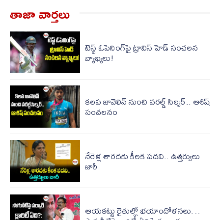
తాజా వార్త‌లు
టెస్ట్ ఓపెనింగ్‌పై ట్రావిస్ హెడ్ సంచలన
వ్యాఖ్యలు!
కలప జావెలిన్ నుంచి వరల్డ్ సిల్వర్.. ఆశిష్
సంచలనం
నేరెళ్ల శారదకు కీలక పదవి.. ఉత్తర్వులు
జారీ
ఆయకట్టు రైతుల్లో భయాందోళనలు…