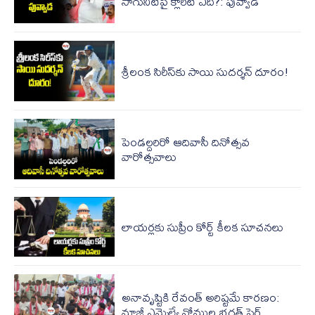
సాగునీటిపై క్లారిటీ ఏది?: పువ్వాడ
శ్రీలంక సిరీస్‌కు సాయి సుదర్శన్‌ దూరం!
పెండల్దరిరో ఆదివాసీ దినోత్సవ
వారోత్సవాలు
లాయర్లకు సుప్రీం కోర్ట్ కీలక సూచనలు
అనావృష్టికి రేవంత్ అరిష్టమే కారణం:
మాజీ ఎమ్మెల్యే నోముల భగత్ ఫైర్