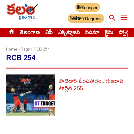
epaper
360 Degrees
తెలంగాణ
ఏపీ
ఎక్స్‌క్లూజివ్‌
సినిమా
క్రైమ్
స్పోర్ట్స్
Home
Tags
RCB 254
RCB 254
పాటిదార్ వీరవిహారం.. గుజరాత్
టార్గెట్ 255