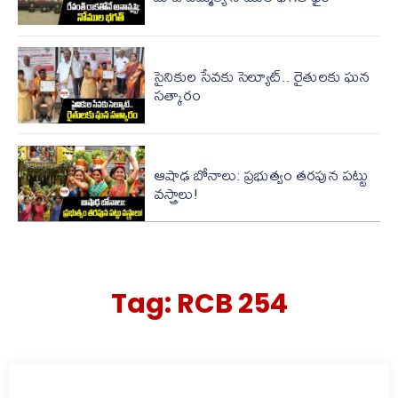
సైనికుల సేవకు సెల్యూట్.. రైతులకు ఘన
సత్కారం
ఆషాఢ బోనాలు: ప్రభుత్వం తరపున పట్టు
వస్త్రాలు!
Tag:
RCB 254