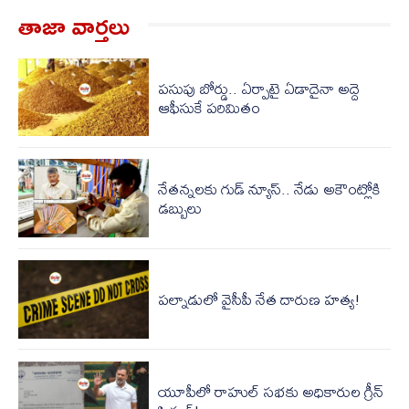
తాజా వార్త‌లు
పసుపు బోర్డు.. ఏర్పాటై ఏడాదైనా అద్దె
ఆఫీసుకే పరిమితం
నేతన్నలకు గుడ్ న్యూస్.. నేడు అకౌంట్లోకి
డబ్బులు
ప‌ల్నాడులో వైసీపీ నేత దారుణ హ‌త్య‌!
యూపీలో రాహుల్ స‌భ‌కు అధికారుల గ్రీన్