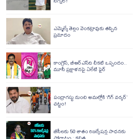
సిగ్న‌ల్‌!
ఎమ్మెల్యే తెల్లం వెంకట్రావుకు తప్పిన
ప్రమాదం
కాంగ్రెస్, బీఆర్ఎస్‌ది చీకటి ఒప్పందం..
మూసీ ప్రక్షాళనపై ఏలేటి ఫైర్
పంద్రాగస్టు నుంచి అమల్లోకి ‘గిగ్ వర్కర్’
చట్టం!
బీసీలకు 50 శాతం రిజర్వేషన్ల సాధనకు
పోరాటం : కవిత