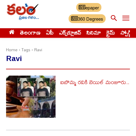
epaper
360 Degrees
తెలంగాణ
ఏపీ
ఎక్స్‌క్లూజివ్‌
సినిమా
క్రైమ్
స్పోర్ట్స్
Home
Tags
Ravi
Ravi
ఐబొమ్మ రవికి బెయిల్​ మంజూరు..