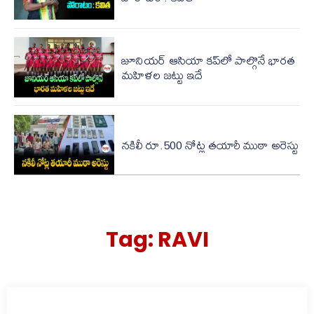
జూనియర్ ఆసియా కప్‌లో పాల్గొనే భారత
మహిళల జట్టు ఇదే
నకిలీ రూ.500 నోట్ల తయారీ ముఠా అరెస్టు
Tag:
RAVI