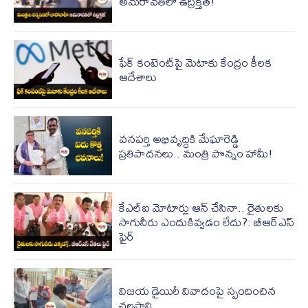
అమరావతిలో ఉద్రిక్తత!
ఫేక్ కంటెంట్‌పై మెటాకు కేంద్రం కీలక
ఆదేశాలు
వనపర్తి అభివృద్ధికి మేఘారెడ్డి
ప్రతిపాదనలు.. మంత్రి పొన్నం హామీ!
కేఎల్ఐ మోటార్లు ఆన్ చేసినా.. రైతులకు
సాగునీరు ఎందుకివ్వడం లేదు?: బీఆర్ఎస్
ఫైర్
విజ‌య డైయిరీ వివాదంపై స్పందించిన
చ‌ల‌సాని