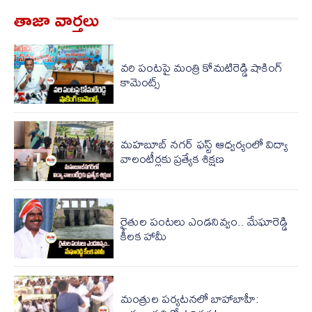
తాజా వార్త‌లు
వరి పంటపై మంత్రి కోమటిరెడ్డి షాకింగ్
కామెంట్స్
మహబూబ్ నగర్ ఫస్ట్‌ ఆధ్వర్యంలో విద్యా
వాలంటీర్లకు ప్రత్యేక శిక్షణ
రైతుల పంటలు ఎండనివ్వం.. మేఘారెడ్డి
కీలక హామీ
మంత్రుల పర్యటనలో బాహాబాహీ: