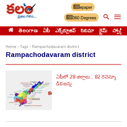
epaper
360 Degrees
తెలంగాణ
ఏపీ
ఎక్స్‌క్లూజివ్‌
సినిమా
క్రైమ్
స్పోర్ట్స్
Home
Tags
Rampachodavaram district
Rampachodavaram district
ఏపీలో 28 జిల్లాలు.. 82 రెవెన్యూ
డివిజన్లు