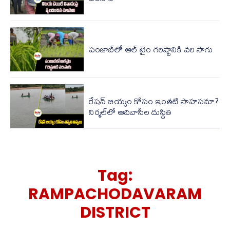
పంజాబ్‌లో ఆల్ టైం గరిష్టానికి వరి సాగు
రేషన్ బియ్యం కోసం ఇంతటి సాహసమా?
నిర్మల్‌లో ఆదివాసీల దుస్థితి
Tag:
RAMPACHODAVARAM
DISTRICT