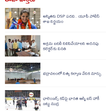
అస్మితకు DSP పదవి.. యూపీ పోలీస్
శాఖ నిర్ణయం
అక్రమ బదిలీ నిలిపివేయాలని అదనపు
కలెక్టర్‌కు వినతి
భద్రాచలంలో నిత్య కల్యాణ వేదిక మార్పు
ఛాలెంజర్స్ కప్‌పై భారత ఆర్మీ ఐస్ హాకీ
జట్టు ముద్ర