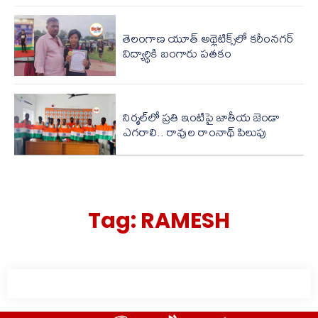
తెలంగాణ యూత్ అథ్లెటిక్స్‌లో కరీంనగర్
విద్యార్థికి బంగారు పతకం
నిర్మల్‌లో ప్రతి ఇంటిపై జాతీయ జెండా
ఎగరాలి.. రావుల రాంనాథ్ పిలుపు
Tag:
RAMESH