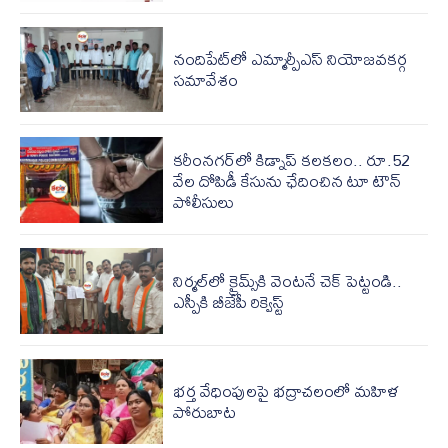
నందిపేట్‌లో ఎమ్మార్పీఎస్ నియోజవకర్గ
సమావేశం
కరీంనగర్‌లో కిడ్నాప్ కలకలం.. రూ.52
వేల దోపిడీ కేసును ఛేదించిన టూ టౌన్
పోలీసులు
నిర్మల్‌‌లో క్రైమ్స్‌‌కి వెంటనే చెక్ పెట్టండి..
ఎస్పీకి బీజేపీ రిక్వెస్ట్
భర్త వేధింపులపై భద్రాచలంలో మహిళ
పోరుబాట