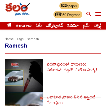
epaper
360 Degrees
తెలంగాణ
ఏపీ
ఎక్స్‌క్లూజివ్‌
సినిమా
క్రైమ్
స్పోర్ట్స్
Home
Tags
Ramesh
Ramesh
నరసాపురంలో దారుణం:
మహిళను కత్తితో పొడిచి హత్య!
వివాహిత ప్రాణం తీసిన అత్తింటి
వేధింపులు