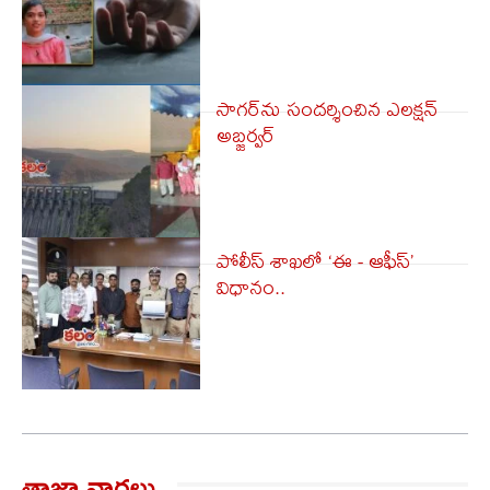
సాగర్‌ను సందర్శించిన ఎలక్షన్
అబ్జర్వర్
పోలీస్ శాఖలో ‘ఈ ‌‌‌‌- ఆఫీస్’​
విధానం..
తాజా వార్త‌లు