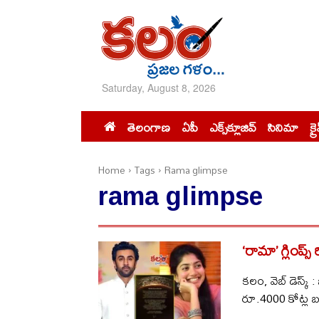
Saturday, August 8, 2026
తెలంగాణ
ఏపీ
ఎక్స్‌క్లూజివ్‌
సినిమా
క్ర
Home
Tags
Rama glimpse
rama glimpse
‘రామా’ గ్లింప్స్
కలం, వెబ్ డెస్క్
రూ.4000 కోట్ల బడ్