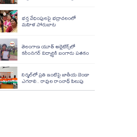
భర్త వేధింపులపై భద్రాచలంలో
మహిళ పోరుబాట
తెలంగాణ యూత్ అథ్లెటిక్స్‌లో
కరీంనగర్ విద్యార్థికి బంగారు పతకం
నిర్మల్‌లో ప్రతి ఇంటిపై జాతీయ జెండా
ఎగరాలి.. రావుల రాంనాథ్ పిలుపు