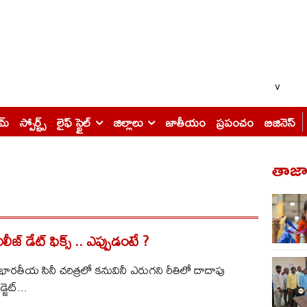
v
ైమ్
స్పోర్ట్స్
లైఫ్ స్టైల్
జిల్లాలు
జాతీయం
ప్రపంచం
బిజినెస్
తాజా 
‌ రిలీజ్ డేట్ ఫిక్స్ .. ఎప్పుడంటే ?
 : భారతీయ సినీ చరిత్రలో కనువినీ ఎరుగని రీతిలో దాదాపు
జెట్...