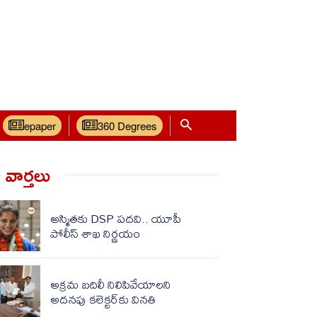
epaper
360 Degrees
వార్త‌లు
అస్మితకు DSP పదవి.. యూపీ
పోలీస్ శాఖ నిర్ణయం
అక్రమ బదిలీ నిలిపివేయాలని
అదనపు కలెక్టర్‌కు వినతి