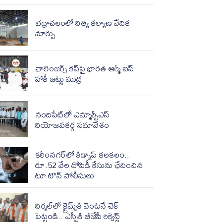
భద్రాచలంలో నిత్య కల్యాణ వేదిక
మార్పు
ఛాలెంజర్స్ కప్‌పై భారత ఆర్మీ ఐస్
హాకీ జట్టు ముద్ర
నందిపేట్‌లో ఎమ్మార్పీఎస్
నియోజవకర్గ సమావేశం
కరీంనగర్‌లో కిడ్నాప్ కలకలం..
రూ.52 వేల దోపిడీ కేసును ఛేదించిన
టూ టౌన్ పోలీసులు
నిర్మల్‌‌లో క్రైమ్స్‌‌కి వెంటనే చెక్
పెట్టండి.. ఎస్పీకి బీజేపీ రిక్వెస్ట్