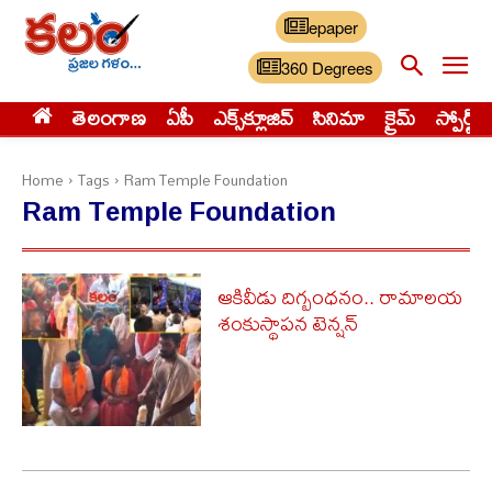
epaper
360 Degrees
తెలంగాణ
ఏపీ
ఎక్స్‌క్లూజివ్‌
సినిమా
క్రైమ్
స్పోర్ట్స్
Home
Tags
Ram Temple Foundation
Ram Temple Foundation
ఆకివీడు దిగ్బంధనం.. రామాలయ
శంకుస్థాపన టెన్షన్