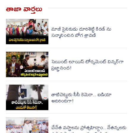
తాజా వార్త‌లు
మాజీ సైనికుడు దూరిశెట్టి కిరణ్ ను
సన్మానించిన బోగ శ్రావణి
సెయింట్ లూయిస్ టోర్న‌మెంట్ విన్న‌ర్‌గా
ప్రజ్ఞానంద!
తాటిచెట్టుకు సీసీ కెమెరా.. ఐడియా
అదిరిందిగా!
చేనేత వస్త్రాలను ప్రోత్సహిద్దాం.. నేతన్నలకు