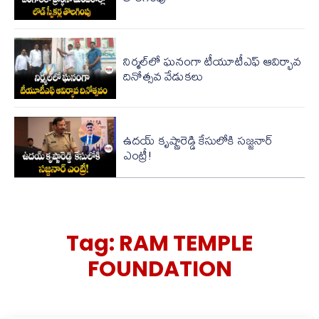
నిర్మల్‌‌లో ఘనంగా టీయూటీఎఫ్ ఆవిర్భావ
దినోత్సవ వేడుకలు
ఉద‌య్ కృష్ణారెడ్డి కేసులోకి స‌జ్జ‌నార్
ఎంట్రీ!
Tag:
RAM TEMPLE
FOUNDATION