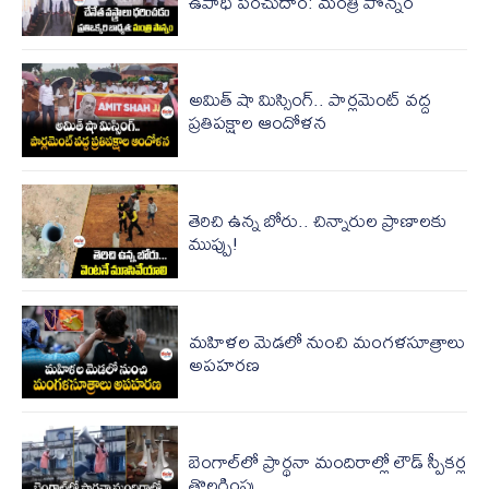
ఉపాధి పెంచుదాం: మంత్రి పొన్నం
అమిత్ షా మిస్సింగ్‌.. పార్ల‌మెంట్ వ‌ద్ద‌
ప్ర‌తిప‌క్షాల ఆందోళ‌న‌
తెరిచి ఉన్న బోరు.. చిన్నారుల ప్రాణాలకు
ముప్పు!
మహిళల మెడలో‌ నుంచి మంగళసూత్రాలు
అపహరణ
బెంగాల్‌లో ప్రార్థ‌నా మందిరాల్లో లౌడ్ స్పీక‌ర్ల
తొల‌గింపు