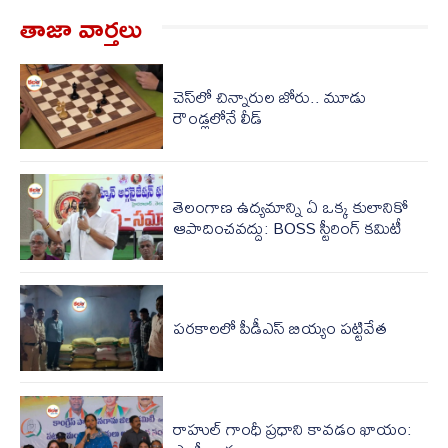
తాజా వార్త‌లు
చెస్‌లో చిన్నారుల జోరు.. మూడు
రౌండ్లలోనే లీడ్
తెలంగాణ ఉద్యమాన్ని ఏ ఒక్క కులానికో
ఆపాదించవద్దు: BOSS స్టీరింగ్ కమిటీ
పరకాలలో పీడీఎస్‌ బియ్యం పట్టివేత
రాహుల్ గాంధీ ప్రధాని కావడం ఖాయం: