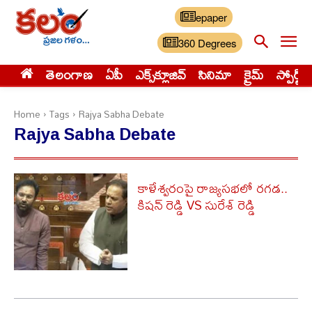
epaper
360 Degrees
తెలంగాణ
ఏపీ
ఎక్స్‌క్లూజివ్‌
సినిమా
క్రైమ్
స్పోర్ట్స్
Home
Tags
Rajya Sabha Debate
Rajya Sabha Debate
కాళేశ్వరంపై రాజ్యసభలో రగడ..
కిషన్ రెడ్డి VS సురేశ్ రెడ్డి