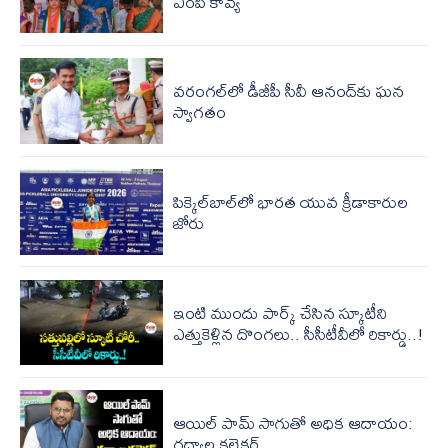
ఎంపీ కావ్య
వరంగల్‌లో డీజీపీ సీవీ ఆనంద్‌కు ఘన
స్వాగతం
పిక్కెల్‌బాల్‌లో భారత యువ క్రీడాకారుల
జోరు
ఇంటి ముందు పార్క్ చేసిన స్కూటీని
ఎత్తుకెళ్లిన దొంగలు.. సీసీటీవీలో రికార్డు..!
ఆయిల్ పామ్ సాగుతో అధిక ఆదాయం:
గద్వాల కలెక్టర్