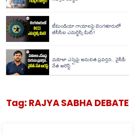
టీమిండియా గాయాలపై బెంగళూరులో
బీసీసీఐ ఎమర్జెన్సీ మీట్!
మహిళా ఎస్సైపై అనుచిత ప్రవర్తన.. వైసీపీ
నేత అరెస్ట్
Tag:
RAJYA SABHA DEBATE