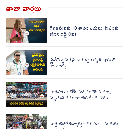
తాజా వార్త‌లు
గిరిజనులకు 10 శాతం నిధులు: సీఎంకు
జీవన్ రెడ్డి లేఖ!
ప్రైవేట్ ట్రైనర్ల ప్రచారంపై లక్ష్మణ్ షాకింగ్
కామెంట్స్!
సారపాక ఐటీసీ వద్ద ముగిసిన ధర్నా..
మృతుడి కుటుంబానికి కీలక హామీ!
జార్ఖండ్‌లో విద్యార్థుల నిరసన.. ముగ్గురు