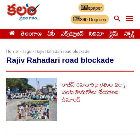
epaper
360 Degrees
తెలంగాణ
ఏపీ
ఎక్స్‌క్లూజివ్‌
సినిమా
క్రైమ్
స్పోర్ట్స్
Home
Tags
Rajiv Rahadari road blockade
Rajiv Rahadari road blockade
రాజీవ్ రహదారిపై రైతుల ధర్నా:
పంట కొనుగోలు చేయాలని
డిమాండ్