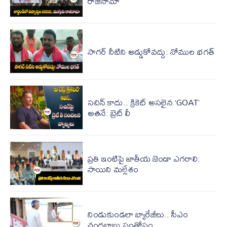
రాజీనామా
సాగర్ నీటిని అడ్డుకోవద్దు: నోముల భగత్
సచిన్ కాదు.. క్రికెట్ అసలైన ‘GOAT’
అతనే: బ్రెట్ లీ
ప్రతి ఇంటిపై జాతీయ జెండా ఎగరాలి:
సాయిని మల్లేశం
నిండుకుండలా బ్యారేజీలు.. సీఎం
చంద్రబాబు సంతోషం