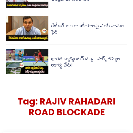
కేటీఆర్ జల రాజకీయాలపై ఎంపీ చామల
ఫైర్
భారత బ్యాడ్మింటన్ దెబ్బ.. పార్క్ శిష్యుల
రికార్డు వేట!
Tag:
RAJIV RAHADARI
ROAD BLOCKADE